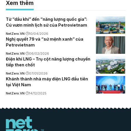
Xem thêm
Từ “dầu khí” đến “năng lượng quốc gia”:
Cú vươn mình lịch sử của Petrovietnam
NetZero.VN
10/04/2026
Nghị quyết 79 và “sứ mệnh xanh” của
Petrovietnam
NetZero.VN
06/02/2026
Điện khí LNG – Trụ cột năng lượng chuyển
tiếp then chốt
NetZero.VN
07/01/2026
Khánh thành nhà máy điện LNG đầu tiên
tại Việt Nam
NetZero.VN
14/12/2025