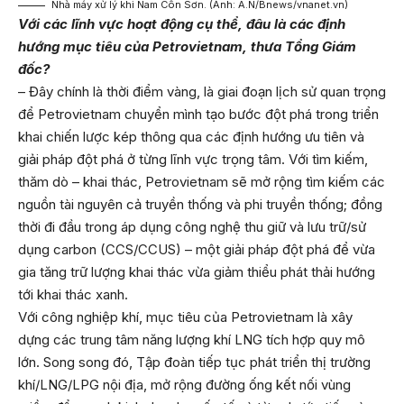
Nhà máy xử lý khi Nam Côn Sơn. (Ảnh: A.N/Bnews/vnanet.vn)
Với các lĩnh vực hoạt động cụ thể, đâu là các định
hướng mục tiêu của Petrovietnam, thưa Tổng Giám
đốc?
– Đây chính là thời điểm vàng, là giai đoạn lịch sử quan trọng
để Petrovietnam chuyển mình tạo bước đột phá trong triển
khai chiến lược kép thông qua các định hướng ưu tiên và
giải pháp đột phá ở từng lĩnh vực trọng tâm. Với tìm kiếm,
thăm dò – khai thác, Petrovietnam sẽ mở rộng tìm kiếm các
nguồn tài nguyên cả truyền thống và phi truyền thống; đồng
thời đi đầu trong áp dụng công nghệ thu giữ và lưu trữ/sử
dụng carbon (CCS/CCUS) – một giải pháp đột phá để vừa
gia tăng trữ lượng khai thác vừa giảm thiểu phát thải hướng
tới khai thác xanh.
Với công nghiệp khí, mục tiêu của Petrovietnam là xây
dựng các trung tâm năng lượng khí LNG tích hợp quy mô
lớn. Song song đó, Tập đoàn tiếp tục phát triển thị trường
khí/LNG/LPG nội địa, mở rộng đường ống kết nối vùng