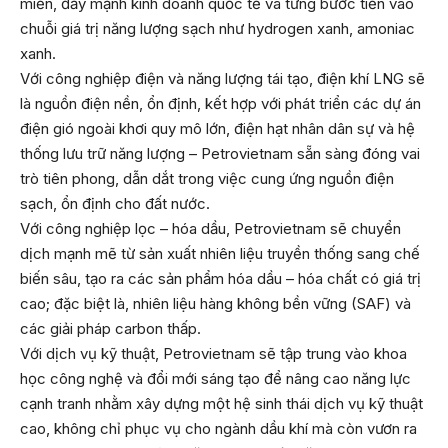
miền, đẩy mạnh kinh doanh quốc tế và từng bước tiến vào
chuỗi giá trị năng lượng sạch như hydrogen xanh, amoniac
xanh.
Với công nghiệp điện và năng lượng tái tạo, điện khí LNG sẽ
là nguồn điện nền, ổn định, kết hợp với phát triển các dự án
điện gió ngoài khơi quy mô lớn, điện hạt nhân dân sự và hệ
thống lưu trữ năng lượng – Petrovietnam sẵn sàng đóng vai
trò tiên phong, dẫn dắt trong việc cung ứng nguồn điện
sạch, ổn định cho đất nước.
Với công nghiệp lọc – hóa dầu, Petrovietnam sẽ chuyển
dịch mạnh mẽ từ sản xuất nhiên liệu truyền thống sang chế
biến sâu, tạo ra các sản phẩm hóa dầu – hóa chất có giá trị
cao; đặc biệt là, nhiên liệu hàng không bền vững (SAF) và
các giải pháp carbon thấp.
Với dịch vụ kỹ thuật, Petrovietnam sẽ tập trung vào khoa
học công nghệ và đổi mới sáng tạo để nâng cao năng lực
cạnh tranh nhằm xây dựng một hệ sinh thái dịch vụ kỹ thuật
cao, không chỉ phục vụ cho ngành dầu khí mà còn vươn ra