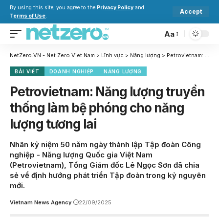
By using this site, you agree to the
Privacy Policy
and
Accept
Terms of Use
.
Aa
NetZero.VN - Net Zero Viet Nam
>
Lĩnh vực
>
Năng lượng
>
Petrovietnam: Năng lượng truyền thống làm bệ phóng cho năng lượng tương lai
BÀI VIẾT
DOANH NGHIỆP
NĂNG LƯỢNG
Petrovietnam: Năng lượng truyền
thống làm bệ phóng cho năng
lượng tương lai
Nhân kỷ niệm 50 năm ngày thành lập Tập đoàn Công
nghiệp - Năng lượng Quốc gia Việt Nam
(Petrovietnam), Tổng Giám đốc Lê Ngọc Sơn đã chia
sẻ về định hướng phát triển Tập đoàn trong kỷ nguyên
mới.
Vietnam News Agency
22/09/2025