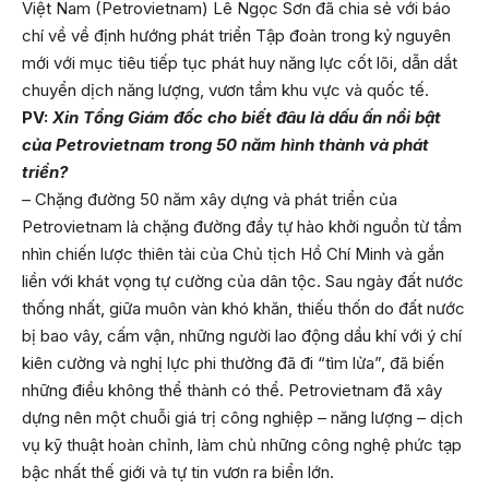
Việt Nam (Petrovietnam) Lê Ngọc Sơn đã chia sẻ với báo
chí về về định hướng phát triển Tập đoàn trong kỷ nguyên
mới với mục tiêu tiếp tục phát huy năng lực cốt lõi, dẫn dắt
chuyển dịch năng lượng, vươn tầm khu vực và quốc tế.
PV:
Xin Tổng Giám đốc cho biết đâu là dấu ấn nổi bật
của Petrovietnam trong 50 năm hình thành và phát
triển?
– Chặng đường 50 năm xây dựng và phát triển của
Petrovietnam là chặng đường đầy tự hào khởi nguồn từ tầm
nhìn chiến lược thiên tài của Chủ tịch Hồ Chí Minh và gắn
liền với khát vọng tự cường của dân tộc. Sau ngày đất nước
thống nhất, giữa muôn vàn khó khăn, thiếu thốn do đất nước
bị bao vây, cấm vận, những người lao động dầu khí với ý chí
kiên cường và nghị lực phi thường đã đi “tìm lửa”, đã biến
những điều không thể thành có thể. Petrovietnam đã xây
dựng nên một chuỗi giá trị công nghiệp – năng lượng – dịch
vụ kỹ thuật hoàn chỉnh, làm chủ những công nghệ phức tạp
bậc nhất thế giới và tự tin vươn ra biển lớn.