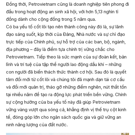
Đồng thời, Petrovietnam cũng là doanh nghiệp tiên phong đi
đầu trong hoạt động an sinh xã hội, với hơn 5,13 nghìn tỉ
đồng dành cho cộng đồng trong 5 năm qua.
Có ba yếu tố cốt lõi tạo nên thành công này đó là, sự lãnh
đạo sáng suốt, kịp thời của Đảng, Nhà nước và sự chỉ đạo
trực tiếp của Chính phủ, sự hỗ trợ của các ban, bộ, ngành,
địa phương – đây là điểm tựa chính trị vững chắc cho
Petrovietnam. Tiếp theo là sức mạnh của sự đoàn kết, bản
lĩnh và trí tuệ của tập thể người lao động dầu khí – những
con người đã biến thách thức thành cơ hội. Sau đó là quyết
tâm đổi mới từ cốt lõi và chúng tôi đã mạnh dạn tái cơ cấu
và đổi mới quản trị, tháo gỡ những điểm nghẽn, nút thắt tồn
tại nhiều năm để tạo ra động lực phát triển bền vững. Chính
sự cộng hưởng của ba yếu tố này đã giúp Petrovietnam
vững vàng vượt qua sóng cả, khẳng định vị thế trụ cột kinh
tế, đóng góp lớn cho ngân sách quốc gia và giữ vững an
ninh năng lượng của đất nước.