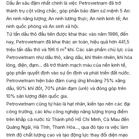
Dấu ấn sâu đậm nhất chính là việc Petrovietnam đã trở
thành trụ cột vững chắc, góp phần bảo đảm sứ mệnh 5 An:
An ninh năng lượng; An ninh lương thực; An ninh kinh tế; An
ninh quốc phòng và An sinh xã hội.
Từ tấn dầu thô đầu tiên được khai thác vào năm 1986, đến
nay, Petrovietnam đã khai thác an toàn, hiệu quả hơn 441,5
triệu tấn dầu thô và 196 tỉ m³ khí. Các sản phẩm chủ lực của
Petrovietnam như dầu thô, xăng dầu, khí thiên nhiên, khí hóa
lỏng, điện, đạm… đã trở thành mạch máu của nền kinh tế,
góp phần quyết định vào sự ổn định và phát triển đất nước.
Petrovietnam hiện bảo đảm cung ứng khoảng 75% xăng
dầu, 90% khí đốt, 70% phân đạm (urê) và đóng góp trên
10% sản lượng điện quốc gia.
Petrovietnam cũng tự hào là hạt nhân, kiến tạo nên các đại
công trường, các khu công nghiệp năng lượng trọng điểm
trên khắp cả nước từ Thành phố Hồ Chí Minh, Cà Mau đến
Quảng Ngãi, Hà Tĩnh, Thanh Hóa…, qua đó tạo ra việc làm
trình độ chất lượng cao và tạo động lực thay đổi diện mạo