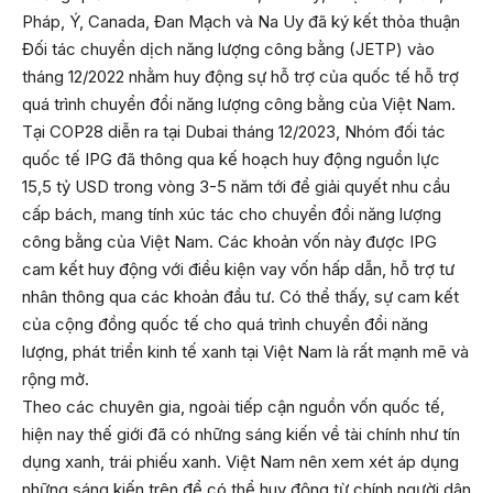
Pháp, Ý, Canada, Đan Mạch và Na Uy đã ký kết thỏa thuận
Đối tác chuyển dịch năng lượng công bằng (JETP) vào
tháng 12/2022 nhằm huy động sự hỗ trợ của quốc tế hỗ trợ
quá trình chuyển đổi năng lượng công bằng của Việt Nam.
Tại COP28 diễn ra tại Dubai tháng 12/2023, Nhóm đối tác
quốc tế IPG đã thông qua kế hoạch huy động nguồn lực
15,5 tỷ USD trong vòng 3-5 năm tới để giải quyết nhu cầu
cấp bách, mang tính xúc tác cho chuyển đổi năng lượng
công bằng của Việt Nam. Các khoản vốn này được IPG
cam kết huy động với điều kiện vay vốn hấp dẫn, hỗ trợ tư
nhân thông qua các khoản đầu tư. Có thể thấy, sự cam kết
của cộng đồng quốc tế cho quá trình chuyển đổi năng
lượng, phát triển kinh tế xanh tại Việt Nam là rất mạnh mẽ và
rộng mở.
Theo các chuyên gia, ngoài tiếp cận nguồn vốn quốc tế,
hiện nay thế giới đã có những sáng kiến về tài chính như tín
dụng xanh, trái phiếu xanh. Việt Nam nên xem xét áp dụng
những sáng kiến trên để có thể huy động từ chính người dân