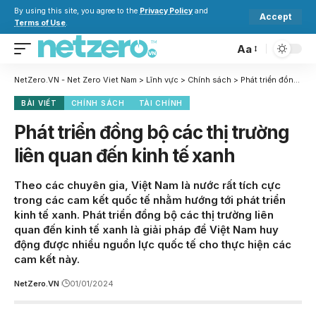
By using this site, you agree to the
Privacy Policy
and
Accept
Terms of Use
.
Aa
NetZero.VN - Net Zero Viet Nam
>
Lĩnh vực
>
Chính sách
>
Phát triển đồng bộ các thị trường liên quan đến kinh tế xanh
BÀI VIẾT
CHÍNH SÁCH
TÀI CHÍNH
Phát triển đồng bộ các thị trường
liên quan đến kinh tế xanh
Theo các chuyên gia, Việt Nam là nước rất tích cực
trong các cam kết quốc tế nhằm hướng tới phát triển
kinh tế xanh. Phát triển đồng bộ các thị trường liên
quan đến kinh tế xanh là giải pháp để Việt Nam huy
động được nhiều nguồn lực quốc tế cho thực hiện các
cam kết này.
NetZero.VN
01/01/2024