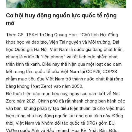
Cơ hội huy động nguồn lực quốc tế rộng
mở
Theo GS. TSKH Trương Quang Học – Chủ tịch Hội đồng
khoa học và đào tạo, Viện Tài nguyên và Môi trường, Đại
học Quốc gia Hà Nội, Việt Nam là quốc gia đang phát triển,
nhưng là nước đi “tiên phong” và rất tích cực nhằm phát
triển kinh tế xanh. Điều này thể hiện qua một loạt các cam
kết mang tầm quốc tế của Việt Nam tại COP26, COP28
nhằm mục tiêu đưa Việt Nam trở thành nước phát thải ròng
bằng không (Net Zero) vào năm 2050.
Để thực hiện các mục tiêu này, ngay sau cam kết về Net
Zero năm 2021, Chính phủ đã rất nhanh chóng ban hành các
văn bản, khung pháp lý tạo điều kiện thuận lợi cho việc thực
hiện cũng như huy động nguồn lực cho quá trình này. Đồng
thời, Việt Nam và Nhóm đối tác quốc tế (IPG) gồm EU,
Vương quốc Anh và Bắc Ireland, Hoa Kỳ, Nhật Bản, Đức,