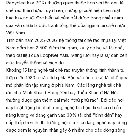
Recycled hay PCR) thường quen thuộc hơn với tên gọi: tái
chế rác thải nhựa. Tuy nhiên, những gì xuất hiện trên mặt
báo hay người đọc hiểu và nắm bắt được trong nhiều năm
qua vẫn chưa là bức tranh tổng thể của ngành tái chế nhựa
Việt Nam.
Tính đến năm 2025-2026, hệ thống tái chế rác nhựa tại Việt
Nam gồm hơn 2.500 điểm thu gom, xử lý sơ bộ và tái chế,
theo dữ liệu của LoopNet Asia. Mạng lưới này là sự đan xen
giữa truyền thống và hiện đại.
Khoảng 15 làng nghề tái chế rác truyền thống hình thành từ
thập niên 1980 ở các tỉnh phía Bắc và các cơ sở tái chế quy
mô phần lớn tập trung ở phía Nam. Các làng nghề tái chế
rác như Minh Khai ở Hưng Yên hay Triều Khúc ở Hà Nội
thường được gắn thêm cái mác “thủ phủ rác”. Bởi các nơi
này hoạt động tự phát, công nghệ lạc hậu, tiêu hao nhiều
năng lượng và đang gánh vác 30% tái chế “bình dân” hay
cấp thấp trên thị thị trường nội địa. Các làng nghề này cũng
được xem là nguyên nhân gây ô nhiễm cho các dòng sông