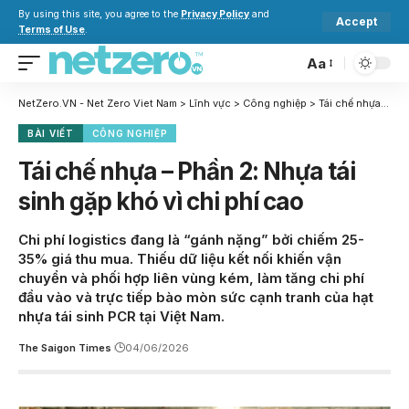
By using this site, you agree to the
Privacy Policy
and
Accept
Terms of Use
.
Aa
NetZero.VN - Net Zero Viet Nam
>
Lĩnh vực
>
Công nghiệp
>
Tái chế nhựa – Phần 2: Nhựa tái sinh gặp khó vì chi phí cao
BÀI VIẾT
CÔNG NGHIỆP
Tái chế nhựa – Phần 2: Nhựa tái
sinh gặp khó vì chi phí cao
Chi phí logistics đang là “gánh nặng” bởi chiếm 25-
35% giá thu mua. Thiếu dữ liệu kết nối khiến vận
chuyển và phối hợp liên vùng kém, làm tăng chi phí
đầu vào và trực tiếp bào mòn sức cạnh tranh của hạt
nhựa tái sinh PCR tại Việt Nam.
The Saigon Times
04/06/2026