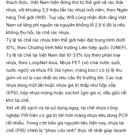
thách thức. Việt Nam hiện đứng thứ tư thế giới về rác thải
nhựa, với khoảng 3,9 triệu tấn rác nhựa mỗi năm, theo Ngân
hàng Thế giới (WB). Tuy vậy, WB cũng nhận định rằng Việt
Nam sẽ lãng phí nguồn tài nguyên khổng lồ 2,9 tỉ đô la nếu
không thu hồi, tái chế rác nhựa.
Tỷ lệ tái chế rác nhựa trên thế giới hiện đạt trung bình dưới
10%, theo Chương trình Môi trường Liên hiệp quốc (UNEP).
Tỷ lệ tái chế tại Việt Nam đạt 10-33% tùy theo phân loại
nhựa, theo LoopNet Asia. Nhựa PET (vỏ chai nước suối,
nước ngọt) và nhựa PE (túi nylon, màng bọc) có tỷ lệ thu
gom và xử lý cao nhất do nhu cầu thị trường lớn. Các loại
nhựa dùng một lần hoặc nhựa giá trị thấp như hộp xốp
(EPS), hộp nhựa mỏng hoặc sachet (gói gia vị, dầu gội) rất
khó tái chế.
Xét về độ sạch và tái sử dụng ngay, tái chế nhựa công
nghiệp PIR hiện có giá trị lớn hơn mảng nhựa tiêu dùng PCR
rất nhiều. Trong cơn bão giá nguyên liệu hiện nay, nhựa tái
chế (PIR) chính là “phao cứu sinh” thực tế nhất giúp doanh