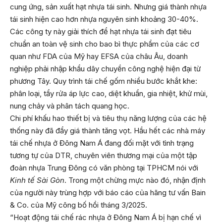
cung ứng, sản xuất hạt nhựa tái sinh. Nhưng giá thành nhựa
tái sinh hiện cao hơn nhựa nguyên sinh khoảng 30-40%.
Các công ty này giải thích để hạt nhựa tái sinh đạt tiêu
chuẩn an toàn vệ sinh cho bao bì thực phẩm của các cơ
quan như FDA của Mỹ hay EFSA của châu Âu, doanh
nghiệp phải nhập khẩu dây chuyền công nghệ hiện đại từ
phương Tây. Quy trình tái chế gốm nhiều bước khắt khe:
phân loại, tẩy rửa áp lực cao, diệt khuẩn, gia nhiệt, khử mùi,
nung chảy và phân tách quang học.
Chi phí khấu hao thiết bị và tiêu thụ năng lượng của các hệ
thống này đã đẩy giá thành tăng vọt. Hầu hết các nhà máy
tái chế nhựa ở Đông Nam Á đang đối mặt với tình trạng
tương tự của DTR, chuyên viên thương mại của một tập
đoàn nhựa Trung Đông có văn phòng tại TPHCM nói với
Kinh tế Sài Gòn
. Trong một chừng mực nào đó, nhận định
của người này trùng hợp với báo cáo của hãng tư vấn Bain
& Co. của Mỹ công bố hồi tháng 3/2025.
“Hoạt động tái chế rác nhựa ở Đông Nam Á bị hạn chế vì