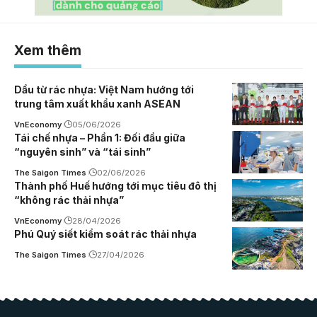
Xem thêm
Dầu từ rác nhựa: Việt Nam hướng tới
trung tâm xuất khẩu xanh ASEAN
VnEconomy
05/06/2026
Tái chế nhựa – Phần 1: Đối đầu giữa
“nguyên sinh” và “tái sinh”
The Saigon Times
02/06/2026
Thành phố Huế hướng tới mục tiêu đô thị
“không rác thải nhựa”
VnEconomy
28/04/2026
Phú Quý siết kiểm soát rác thải nhựa
The Saigon Times
27/04/2026