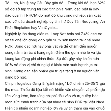
Tô Lịch, Nhuệ hay Cầu Bây gần đó… Trong khi đó, hơn 62%
số cơ sở tập trung tại các tỉnh phía Nam, đặc biệt là dày
đặc quanh TPHCM do mật độ khu công nghiệp, sản xuất
cao với các doanh nghiệp uy tín như Duy Tân Recycling, An
Phát Bioplatics hay VietCycle…
Nghịch lý lớn đang diễn ra. LoopNet Asia nói 7,4% các cơ
sở tái chế lớn đóng góp gần 90% sản lượng tái chế nhựa
PCR. Song các nơi này phải vất vả để chạm đến nguồn
cung nằm rải rác ở hàng ngàn điểm thu gom nhỏ lẻ và lực
lượng lao động phi chính thức. Sự đứt gãy này khiến hơn
90% số đơn vị chỉ dừng lại ở khâu sản xuất hạt nhựa tái
sinh. Mảng các sản phẩm giá trị gia tăng ở hạ nguồn vẫn
đang bỏ ngỏ.
Chi phí logistics đang là “gánh nặng” bởi chiếm 25-35% giá
thu mua. Thiếu dữ liệu kết nối khiến vận chuyển và phối hợp
liên vùng kém, làm tăng chi phí đầu vào và trực tiếp bào
mòn sức cạnh tranh của hạt nhựa tái sinh PCR tại Việt Nam.
Hiện có nhiều doanh nghiệp lớn và uy tín tham gia vào chuỗi