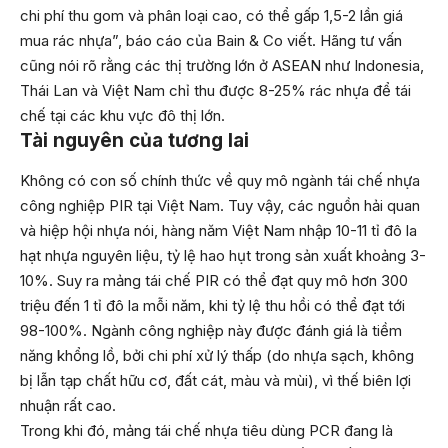
chi phí thu gom và phân loại cao, có thể gấp 1,5-2 lần giá
mua rác nhựa”, báo cáo của Bain & Co viết. Hãng tư vấn
cũng nói rõ rằng các thị trường lớn ở ASEAN như Indonesia,
Thái Lan và Việt Nam chỉ thu được 8-25% rác nhựa để tái
chế tại các khu vực đô thị lớn.
Tài nguyên của tương lai
Không có con số chính thức về quy mô ngành tái chế nhựa
công nghiệp PIR tại Việt Nam. Tuy vậy, các nguồn hải quan
và hiệp hội nhựa nói, hàng năm Việt Nam nhập 10-11 tỉ đô la
hạt nhựa nguyên liệu, tỷ lệ hao hụt trong sản xuất khoảng 3-
10%. Suy ra mảng tái chế PIR có thể đạt quy mô hơn 300
triệu đến 1 tỉ đô la mỗi năm, khi tỷ lệ thu hồi có thể đạt tới
98-100%. Ngành công nghiệp này được đánh giá là tiềm
năng khổng lồ, bởi chi phí xử lý thấp (do nhựa sạch, không
bị lẫn tạp chất hữu cơ, đất cát, màu và mùi), vì thế biên lợi
nhuận rất cao.
Trong khi đó, mảng tái chế nhựa tiêu dùng PCR đang là