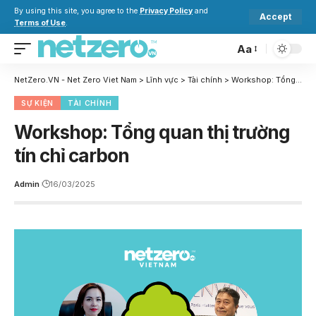
By using this site, you agree to the
Privacy Policy
and
Accept
Terms of Use
.
Aa
NetZero.VN - Net Zero Viet Nam
>
Lĩnh vực
>
Tài chính
>
Workshop: Tổng quan thị trường tín chỉ carbon
SỰ KIỆN
TÀI CHÍNH
Workshop: Tổng quan thị trường
tín chỉ carbon
Admin
16/03/2025