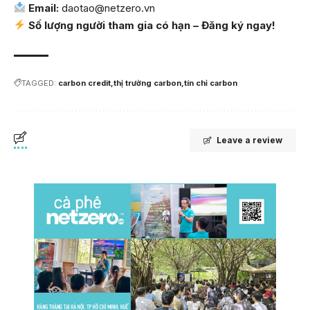
Email:
daotao@netzero.vn
Số lượng người tham gia có hạn –
Đăng ký ngay
!
TAGGED:
carbon credit
thị trường carbon
tín chỉ carbon
Leave a review