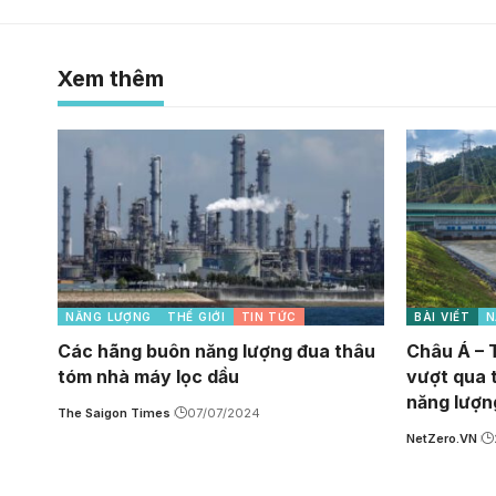
Xem thêm
NĂNG LƯỢNG
THẾ GIỚI
TIN TỨC
BÀI VIẾT
N
Các hãng buôn năng lượng đua thâu
Châu Á – 
tóm nhà máy lọc dầu
vượt qua 
năng lượn
The Saigon Times
07/07/2024
NetZero.VN