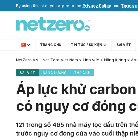
By using this site, you agree to the
Privacy Policy
and
Terms o
TRANG CHỦ
TIN TỨC / SỰ KIỆN
BÀI VIẾT
NetZero.VN - Net Zero Viet Nam
>
Lĩnh vực
>
Năng lượng
>
Áp 
BÀI VIẾT
NĂNG LƯỢNG
THẾ GIỚI
Áp lực khử carbon 
có nguy cơ đóng 
121 trong số 465 nhà máy lọc dầu trên t
trước nguy cơ đóng cửa vào cuối thập niê