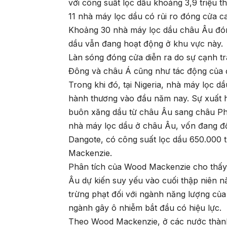
với công suất lọc dầu khoảng 3,9 triệu 
11 nhà máy lọc dầu có rủi ro đóng cửa c
Khoảng 30 nhà máy lọc dầu châu Âu đón
dầu vẫn đang hoạt động ở khu vực này.
Làn sóng đóng cửa diễn ra do sự cạnh tr
Đông và châu Á cũng như tác động của đ
Trong khi đó, tại Nigeria, nhà máy lọc 
hành thương vào đầu năm nay. Sự xuất 
buôn xăng dầu từ châu Âu sang châu Phi t
nhà máy lọc dầu ở châu Âu, vốn đang đố
Dangote, có công suất lọc dầu 650.000
Mackenzie.
Phân tích của Wood Mackenzie cho thấy,
Âu dự kiến suy yếu vào cuối thập niên 
trừng phạt đối với ngành năng lượng của
ngành gây ô nhiễm bắt đầu có hiệu lực.
Theo Wood Mackenzie, ở các nước thành 