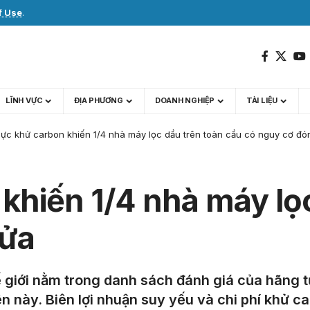
f Use
.
LĨNH VỰC
ĐỊA PHƯƠNG
DOANH NGHIỆP
TÀI LIỆU
lực khử carbon khiến 1/4 nhà máy lọc dầu trên toàn cầu có nguy cơ đ
khiến 1/4 nhà máy lọ
cửa
hế giới nằm trong danh sách đánh giá của hãn
n này. Biên lợi nhuận suy yếu và chi phí khử 