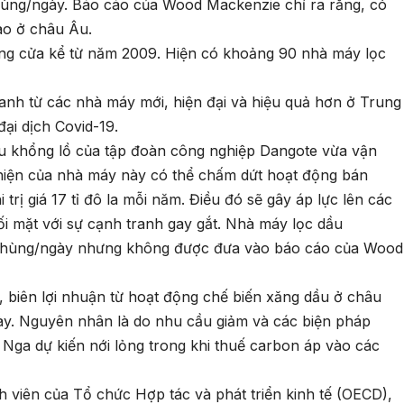
thùng/ngày. Báo cáo của Wood Mackenzie chỉ ra rằng, có
ao ở châu Âu.
g cửa kể từ năm 2009. Hiện có khoảng 90 nhà máy lọc
anh từ các nhà máy mới, hiện đại và hiệu quả hơn ở Trung
ại dịch Covid-19.
dầu khổng lồ của tập đoàn công nghiệp Dangote vừa vận
hiện của nhà máy này có thể chấm dứt hoạt động bán
rị giá 17 tỉ đô la mỗi năm. Điều đó sẽ gây áp lực lên các
i mặt với sự cạnh tranh gay gắt. Nhà máy lọc dầu
 thùng/ngày nhưng không được đưa vào báo cáo của Wood
 biên lợi nhuận từ hoạt động chế biến xăng dầu ở châu
này. Nguyên nhân là do nhu cầu giảm và các biện pháp
 Nga dự kiến nới lỏng trong khi thuế carbon áp vào các
viên của Tổ chức Hợp tác và phát triển kinh tế (OECD),