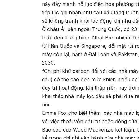
này đẩy mạnh nỗ lực điện hóa phương t
tiếp tục ghi nhận nhu cầu dầu tăng trưở
sẽ không tránh khỏi tác động khi nhu cầu
Ở châu Á, bên ngoài Trung Quốc, có 23 
thấp đến trung bình. Nhật Bản chiếm đến
từ Hàn Quốc và Singapore, đối mặt rủi r
máy còn lại, nằm ở Đài Loan và Pakistan
2030.
“Chi phí khử carbon đối với các nhà máy
dầu) có thể cao đến mức khiến nhiều cơ
duy trì hoạt động. Khi thập niên nay trôi
khai thác nhà máy lọc dầu sẽ phải đưa 
nói.
Emma Fox cho biết thêm, các nhà máy lọc
với việc thoái vốn đầu tư hoặc đóng cửa.
Báo cáo của Wood Mackenzie kết luận, t
kể trong chi phí vận hành của nhà máy 