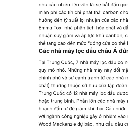
nhu cầu nhiên liệu vận tải sẽ bắt đầu g
miễn phí các tín chỉ phát thải carbon ch
hưởng đến tỷ suất lợi nhuận của các nhà
Emma Fox, nhà phân tích hóa chất và dầu
nhuận suy giảm và áp lực khử canbon, c
thể tăng cao đến mức “đóng cửa có thể l
Các nhà máy lọc dầu châu Á đứn
Tại Trung Quốc, 7 nhà máy lọc dầu có 
quy mô nhỏ. Những nhà máy này đối mặt 
chính phủ và sự cạnh tranh từ các nhà m
chất) thường thuộc sở hữu của tập đoàn
Trung Quốc có 12 nhà máy lọc dầu được 
hoặc trung bình. Phần lớn các nhà máy 
hoạch đầu tư để giảm khí thải. Các nước
với ngành công nghiệp gây ô nhiễm vào
Wood Mackenzie dự báo, nhu cầu dầu củ