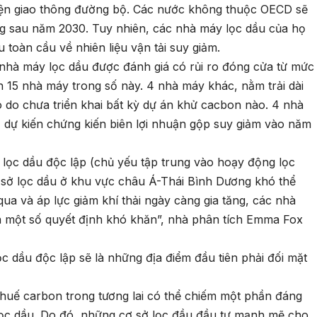
iện giao thông đường bộ. Các nước không thuộc OECD sẽ
ng sau năm 2030. Tuy nhiên, các nhà máy lọc dầu của họ
 toàn cầu về nhiên liệu vận tải suy giảm.
nhà máy lọc dầu được đánh giá có rủi ro đóng cửa từ mức
 15 nhà máy trong số này. 4 nhà máy khác, nằm trải dài
o do chưa triển khai bất kỳ dự án khử cacbon nào. 4 nhà
, dự kiến chứng kiến biên lợi nhuận gộp suy giảm vào năm
 lọc dầu độc lập (chủ yếu tập trung vào hoạy động lọc
 sở lọc dầu ở khu vực châu Á-Thái Bình Dương khó thể
 qua và áp lực giảm khí thải ngày càng gia tăng, các nhà
ra một số quyết định khó khăn”, nhà phân tích Emma Fox
 dầu độc lập sẽ là những địa điểm đầu tiên phải đối mặt
huế carbon trong tương lai có thể chiếm một phần đáng
lọc dầu. Do đó, những cơ sở lọc đầu đầu tư mạnh mẽ cho