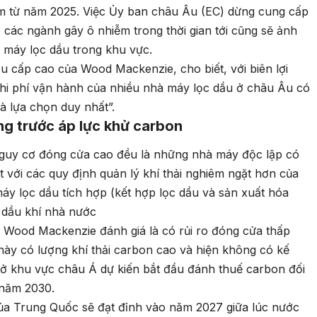
iảm từ năm 2025. Việc Ủy ban châu Âu (EC) dừng cung cấp
o các ngành gây ô nhiễm trong thời gian tới cũng sẽ ảnh
 máy lọc dầu trong khu vực.
 cấp cao của Wood Mackenzie, cho biết, với biên lợi
hi phí vận hành của nhiều nhà máy lọc dầu ở châu Âu có
à lựa chọn duy nhất”.
g trước áp lực khử carbon
nguy cơ đóng cửa cao đều là những nhà máy độc lập có
với các quy định quản lý khí thải nghiêm ngặt hơn của
áy lọc dầu tích hợp (kết hợp lọc dầu và sản xuất hóa
 dầu khí nhà nước
Wood Mackenzie đánh giá là có rủi ro đóng cửa thấp
này có lượng khí thải carbon cao và hiện không có kế
 ở khu vực châu Á dự kiến bắt đầu đánh thuế carbon đối
 năm 2030.
a Trung Quốc sẽ đạt đỉnh vào năm 2027 giữa lúc nước