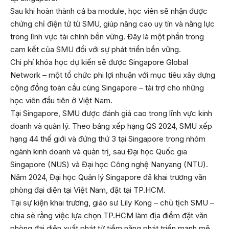
Sau khi hoàn thành cả ba module, học viên sẽ nhận được
chứng chỉ điện tử từ SMU, giúp nâng cao uy tín và năng lực
trong lĩnh vực tài chính bền vững. Đây là một phần trong
cam kết của SMU đối với sự phát triển bền vững.
Chi phí khóa học dự kiến sẽ được Singapore Global
Network – một tổ chức phi lợi nhuận với mục tiêu xây dựng
cộng đồng toàn cầu cùng Singapore – tài trợ cho những
học viên đầu tiên ở Việt Nam.
Tại Singapore, SMU được đánh giá cao trong lĩnh vực kinh
doanh và quản lý. Theo bảng xếp hạng QS 2024, SMU xếp
hạng 44 thế giới và đứng thứ 3 tại Singapore trong nhóm
ngành kinh doanh và quản trị, sau Đại học Quốc gia
Singapore (NUS) và Đại học Công nghệ Nanyang (NTU).
Năm 2024, Đại học Quản lý Singapore đã khai trương văn
phòng đại diện tại Việt Nam, đặt tại TP.HCM.
Tại sự kiện khai trương, giáo sư Lily Kong – chủ tịch SMU –
chia sẻ rằng việc lựa chọn TP.HCM làm địa điểm đặt văn
phòng đại diện xuất phát từ tiềm năng phát triển mạnh mẽ