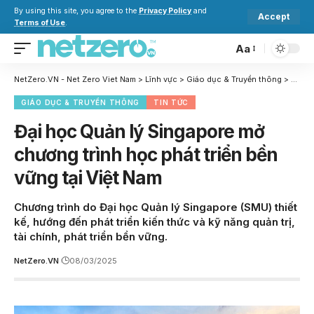
By using this site, you agree to the
Privacy Policy
and
Accept
Terms of Use
.
Aa
NetZero.VN - Net Zero Viet Nam
>
Lĩnh vực
>
Giáo dục & Truyền thông
>
Đại h
GIÁO DỤC & TRUYỀN THÔNG
TIN TỨC
Đại học Quản lý Singapore mở
chương trình học phát triển bền
vững tại Việt Nam
Chương trình do Đại học Quản lý Singapore (SMU) thiết
kế, hướng đến phát triển kiến thức và kỹ năng quản trị,
tài chính, phát triển bền vững.
NetZero.VN
08/03/2025