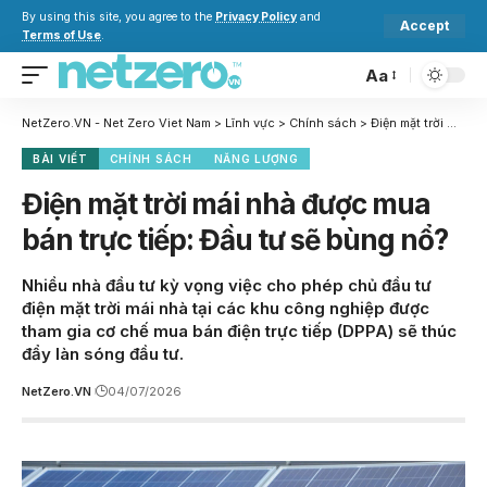
By using this site, you agree to the
Privacy Policy
and
Accept
Terms of Use
.
Aa
NetZero.VN - Net Zero Viet Nam
>
Lĩnh vực
>
Chính sách
>
Điện mặt trời mái nhà được mua bán trực tiếp: Đầu tư sẽ bùng nổ?
BÀI VIẾT
CHÍNH SÁCH
NĂNG LƯỢNG
Điện mặt trời mái nhà được mua
bán trực tiếp: Đầu tư sẽ bùng nổ?
Nhiều nhà đầu tư kỳ vọng việc cho phép chủ đầu tư
điện mặt trời mái nhà tại các khu công nghiệp được
tham gia cơ chế mua bán điện trực tiếp (DPPA) sẽ thúc
đẩy làn sóng đầu tư.
NetZero.VN
04/07/2026