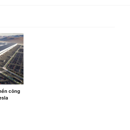
 nền công
esla