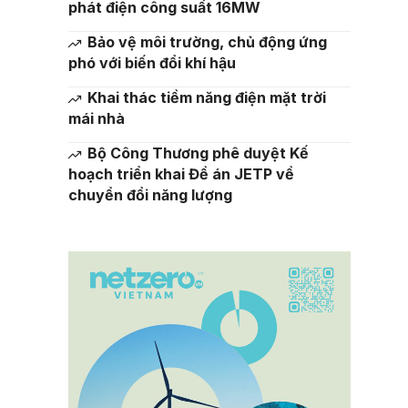
phát điện công suất 16MW
Bảo vệ môi trường, chủ động ứng
phó với biến đổi khí hậu
Khai thác tiềm năng điện mặt trời
mái nhà
Bộ Công Thương phê duyệt Kế
hoạch triển khai Đề án JETP về
chuyển đổi năng lượng