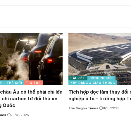
BÀI VIẾT
CÔNG NGHIỆP
ỆP
THẾ GIỚI
TIN TỨC
XÂY DỰNG & GIAO THÔNG
châu Âu có thể phải chi lớn
Tích hợp dọc làm thay đổi
 chỉ carbon từ đối thủ xe
nghiệp ô tô – trường hợp T
g Quốc
The Saigon Times
11/10/2023
imes
23/01/2025