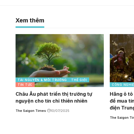
Xem thêm
TÀI NGUYÊN & MÔI TRƯỜNG
THẾ GIỚI
TIN TỨC
CÔNG NGHI
Châu Âu phát triển thị trường tự
Hãng ô tô 
nguyện cho tín chỉ thiên nhiên
để mua tín
điện Trun
The Saigon Times
10/07/2025
The Saigon T