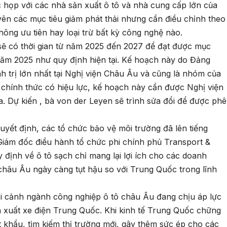
ộc họp với các nhà sản xuất ô tô và nhà cung cấp lớn của
ên các mục tiêu giảm phát thải nhưng cần điều chỉnh theo
ông ưu tiên hay loại trừ bất kỳ công nghệ nào.
sẽ có thời gian từ năm 2025 đến 2027 để đạt được mục
ng năm 2025 như quy định hiện tại. Kế hoạch này do Đảng
 trị lớn nhất tại Nghị viện Châu Âu và cũng là nhóm của
 chính thức có hiệu lực, kế hoạch này cần được Nghị viện
 Dự kiến , bà von der Leyen sẽ trình sửa đổi để được phê
yết định, các tổ chức bảo vệ môi trường đã lên tiếng
Giám đốc điều hành tổ chức phi chính phủ Transport &
 định về ô tô sạch chỉ mang lại lợi ích cho các doanh
châu Âu ngày càng tụt hậu so với Trung Quốc trong lĩnh
i cảnh ngành công nghiệp ô tô châu Âu đang chịu áp lực
n xuất xe điện Trung Quốc. Khi kinh tế Trung Quốc chững
 khẩu, tìm kiếm thị trường mới, gây thêm sức ép cho các