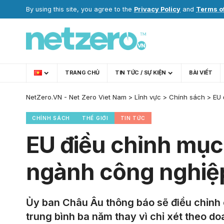
By using this site, you agree to the
Privacy Policy
and
Terms o
TRANG CHỦ
TIN TỨC / SỰ KIỆN
BÀI VIẾT
NetZero.VN - Net Zero Viet Nam
>
Lĩnh vực
>
Chính sách
>
EU 
CHÍNH SÁCH
THẾ GIỚI
TIN TỨC
EU điều chỉnh mục t
ngành công nghiệ
Ủy ban Châu Âu thông báo sẽ điều chỉnh 
trung bình ba năm thay vì chỉ xét theo d