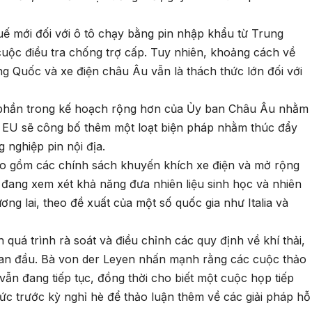
uế mới đối với ô tô chạy bằng pin nhập khẩu từ Trung
ộc điều tra chống trợ cấp. Tuy nhiên, khoảng cách về
ng Quốc và xe điện châu Âu vẫn là thách thức lớn đối với
ột phần trong kế hoạch rộng hơn của Ủy ban Châu Âu nhằm
3, EU sẽ công bố thêm một loạt biện pháp nhằm thúc đẩy
 nghiệp pin nội địa.
ao gồm các chính sách khuyến khích xe điện và mở rộng
 đang xem xét khả năng đưa nhiên liệu sinh học và nhiên
ương lai, theo đề xuất của một số quốc gia như Italia và
uá trình rà soát và điều chỉnh các quy định về khí thải,
ban đầu. Bà von der Leyen nhấn mạnh rằng các cuộc thảo
vẫn đang tiếp tục, đồng thời cho biết một cuộc họp tiếp
ức trước kỳ nghỉ hè để thảo luận thêm về các giải pháp hỗ