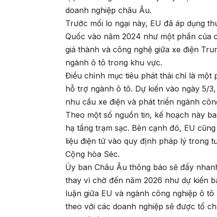
doanh nghiệp châu Âu.
Trước mối lo ngại này, EU đã áp dụng th
Quốc vào năm 2024 như một phần của cu
giá thành và công nghệ giữa xe điện Tru
ngành ô tô trong khu vực.
Điều chỉnh mục tiêu phát thải chỉ là m
hỗ trợ ngành ô tô. Dự kiến vào ngày 5/
nhu cầu xe điện và phát triển ngành công
Theo một số nguồn tin, kế hoạch này b
hạ tầng trạm sạc. Bên cạnh đó, EU cũng
liệu điện tử vào quy định pháp lý trong t
Cộng hòa Séc.
Ủy ban Châu Âu thông báo sẽ đẩy nhanh q
thay vì chờ đến năm 2026 như dự kiến 
luận giữa EU và ngành công nghiệp ô tô 
theo với các doanh nghiệp sẽ được tổ ch