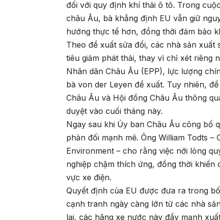
đối với quy định khí thải ô tô. Trong cu
châu Âu, bà khẳng định EU vẫn giữ nguy
hướng thực tế hơn, đồng thời đảm bảo kh
Theo đề xuất sửa đổi, các nhà sản xuất 
tiêu giảm phát thải, thay vì chỉ xét riê
Nhân dân Châu Âu (EPP), lực lượng chính
bà von der Leyen đề xuất. Tuy nhiên, để
Châu Âu và Hội đồng Châu Âu thông qua.
duyệt vào cuối tháng này.
Ngay sau khi Ủy ban Châu Âu công bố qu
phản đối mạnh mẽ. Ông William Todts – 
Environment – cho rằng việc nới lỏng quy
nghiệp chậm thích ứng, đồng thời khiến 
vực xe điện.
Quyết định của EU được đưa ra trong bố
cạnh tranh ngày càng lớn từ các nhà sả
lại, các hãng xe nước này đẩy mạnh xuất