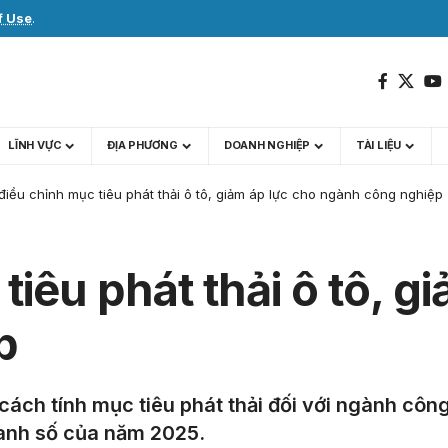
f Use
.
LĨNH VỰC
ĐỊA PHƯƠNG
DOANH NGHIỆP
TÀI LIỆU
điều chỉnh mục tiêu phát thải ô tô, giảm áp lực cho ngành công nghiệp
iêu phát thải ô tô, g
p
cách tính mục tiêu phát thải đối với ngành côn
oanh số của năm 2025.