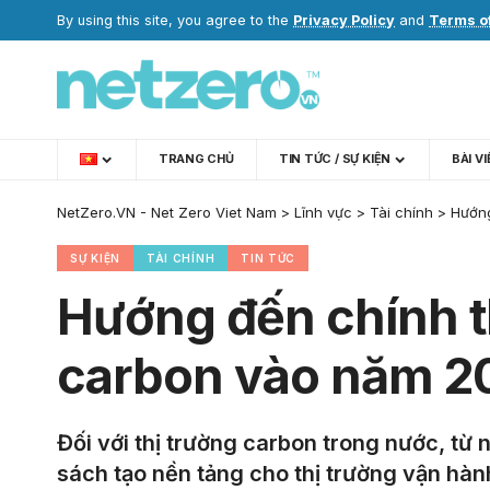
By using this site, you agree to the
Privacy Policy
and
Terms o
TRANG CHỦ
TIN TỨC / SỰ KIỆN
BÀI V
NetZero.VN - Net Zero Viet Nam
>
Lĩnh vực
>
Tài chính
>
Hướng
SỰ KIỆN
TÀI CHÍNH
TIN TỨC
Hướng đến chính th
carbon vào năm 2
Đối với thị trường carbon trong nước, từ
sách tạo nền tảng cho thị trường vận hàn