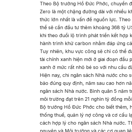
Theo Bộ trưởng Hồ Đức Phớc, chuyển đổi
Zero là một chặng đường dài với nhiều k
thức lớn nhất là vấn đề nguồn lực. Theo
thể sẽ cần đầu tư thêm khoảng 368 tỷ
khi theo đuổi lộ trình phát triển kết hợ
hành trình khử carbon nhằm đáp ứng cá
Tuy nhiên, khu vực công sẽ chỉ có thể đ
tài chính xanh hiện mới ở giai đoạn đầu 
xanh ở mức rất nhỏ bé so với nhu cầu đặ
Hiện nay, chi ngân sách Nhà nước cho s
bảo đúng quy định, năm sau cao hơn năm 
ngân sách Nhà nước. Bình quân 5 năm trở
môi trường đạt trên 21 nghìn tỷ đồng mỗ
Bộ trưởng Hồ Đức Phớc cho biết thêm, hi
thống thuế, quản lý nợ công và cơ cấu 
cách hợp lý cho ngân sách Nhà nước. Thời
nguyên và Môi trường và các cơ quan li