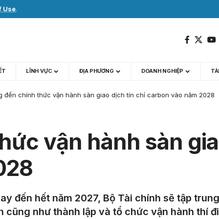
f Use
.
IẾT
LĨNH VỰC
ĐỊA PHƯƠNG
DOANH NGHIỆP
TÀI
 đến chính thức vận hành sàn giao dịch tín chỉ carbon vào năm 2028
ức vận hành sàn giao
028
 nay đến hết năm 2027, Bộ Tài chính sẽ tập tru
h cũng như thành lập và tổ chức vận hành thí đ