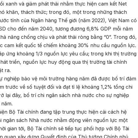
 xanh và giảm phát thải nhằm thực hiện cam kết Net
hó khăn, thách thức; trong đó, một trong những thách
 ước tính của Ngân hàng Thế giới (năm 2022), Việt Nam có
 USD cho đến năm 2040, tương đương 6,8% GDP mỗi năm
p khả năng chống chịu và phát thải ròng bằng “0”. Trong đó,
c cam kết quốc tế chiếm khoảng 30% nhu cầu nguồn lực.
áp ứng khoảng 1/3 nguồn lực yêu cầu; trong khi thị trường
phát triển, nguồn lực huy động qua thị trường tài chính
t ra.
ự nghiệp bảo vệ môi trường hàng năm đã được bố trí đảm
trước về số tuyệt đối và đạt tỉ lệ khoảng 1,2% tổng chi
 lại đây, bố trí chi ngân sách nhà nước cho sự nghiệp
i năm.
ện Bộ Tài chính đang tập trung thực hiện cải cách hệ
lại ngân sách Nhà nước nhằm động viên nguồn lực một
 gian tới, Bộ Tài chính sẽ tiếp tục phối hợp với Bộ Tài
ên quan xây dựng Quyết định của Thủ tướng Chính phủ