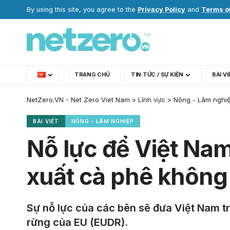
By using this site, you agree to the
Privacy Policy
and
Terms o
TRANG CHỦ
TIN TỨC / SỰ KIỆN
BÀI V
NetZero.VN - Net Zero Viet Nam
>
Lĩnh vực
>
Nông - Lâm nghi
BÀI VIẾT
NÔNG - LÂM NGHIỆP
Nỗ lực để Việt Nam
xuất cà phê không
Sự nỗ lực của các bên sẽ đưa Việt Nam t
rừng của EU (EUDR).