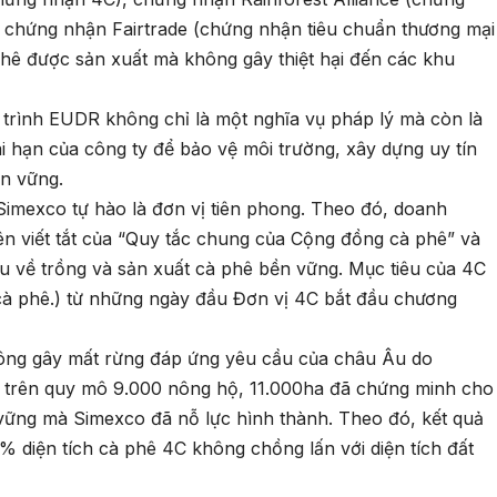
 chứng nhận Fairtrade (chứng nhận tiêu chuẩn thương mại
hê được sản xuất mà không gây thiệt hại đến các khu
 trình EUDR không chỉ là một nghĩa vụ pháp lý mà còn là
i hạn của công ty để bảo vệ môi trường, xây dựng uy tín
ền vững.
 Simexco tự hào là đơn vị tiên phong. Theo đó, doanh
tên viết tắt của “Quy tắc chung của Cộng đồng cà phê” và
u về trồng và sản xuất cà phê bền vững. Mục tiêu của 4C
cà phê.) từ những ngày đầu Đơn vị 4C bắt đầu chương
hông gây mất rừng đáp ứng yêu cầu của châu Âu do
ai trên quy mô 9.000 nông hộ, 11.000ha đã chứng minh cho
 vững mà Simexco đã nỗ lực hình thành. Theo đó, kết quả
 diện tích cà phê 4C không chồng lấn với diện tích đất