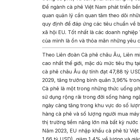
Để ngành cà phê Việt Nam phát triển bề
quan quản lý cần quan tâm theo dõi nhữn
quy định để đáp ứng các tiêu chuẩn về 
xã hội EU. Tốt nhất là các doanh nghiệp 
của mình là ổn và thỏa mãn những yêu cầ
Theo Liên đoàn Cà phê châu Âu, Liên mi
cao nhất thế giới, mặc dù mức tiêu thụ t
cà phê châu Âu dự tính đạt 47,88 tỷ U
2029, tăng trưởng bình quân 3,96% trong
Cà phê là một trong những thức uống ph
sử dụng rộng rãi trong đời sống hàng ng
ngày càng tăng trong khu vực do số lượn
hàng cà phê và số lượng người mua máy 
thị trường tiềm năng lớn mà bất kỳ nước
Năm 2023, EU nhập khẩu cà phê từ Việt N
1,66 tỷ USD), giảm 1,4% về lượng và giả