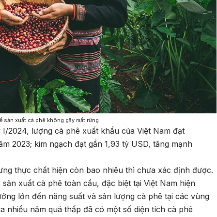
về sản xuất cà phê không gây mất rừng
 I/2024, lượng cà phê xuất khẩu của Việt Nam đạt
năm 2023; kim ngạch đạt gần 1,93 tỷ USD, tăng mạnh
ng thực chất hiện còn bao nhiêu thì chưa xác định được.
sản xuất cà phê toàn cầu, đặc biệt tại Việt Nam hiện
ởng lớn đến năng suất và sản lượng cà phê tại các vùng
ua nhiều năm quá thấp đã có một số diện tích cà phê