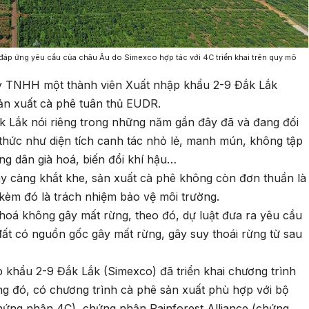
đáp ứng yêu cầu của châu Âu do Simexco hợp tác với 4C triển khai trên quy mô
y TNHH một thành viên Xuất nhập khẩu 2-9 Đắk Lắk
ản xuất cà phê tuân thủ EUDR.
 Lắk nói riêng trong những năm gần đây đã và đang đối
thức như diện tích canh tác nhỏ lẻ, manh mún, không tập
ông dân già hoá, biến đổi khí hậu…
ày càng khắt khe, sản xuất cà phê không còn đơn thuần là
kèm đó là trách nhiệm bảo vệ môi trường.
oá không gây mất rừng, theo đó, dự luật đưa ra yêu cầu
ất có nguồn gốc gây mất rừng, gây suy thoái rừng từ sau
khẩu 2-9 Đắk Lắk (Simexco) đã triển khai chương trình
 đó, có chương trình cà phê sản xuất phù hợp với bộ
ứng nhận 4C), chứng nhận Rainforest Alliance (chứng