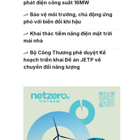
phát điện công suất 16MW
Bảo vệ môi trường, chủ động ứng
phó với biến đổi khí hậu
Khai thác tiềm năng điện mặt trời
mái nhà
Bộ Công Thương phê duyệt Kế
hoạch triển khai Đề án JETP về
chuyển đổi năng lượng