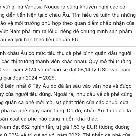
n vững, bà Vanúsia Nogueira cũng khuyến nghị các cơ
g diễn tiến hiện tại ở châu Âu. Tìm hiểu và tuân thủ những
bảo vệ môi trường phù hợp theo quan điểm chấp nhận của
Việt Nam phải tìm ra lối đi riêng để chứng minh sản phẩm
u và giới hạn theo tiêu chuẩn EU.
nh châu Âu có mức tiêu thụ cà phê bình quân đầu người
ại các thị trường thành viên khác nhau. Quy mô thị trường
SD vào năm 2024 và dự báo sẽ đạt 58,14 tỷ USD vào năm
 giai đoạn 2024 – 2029.
ổ biến nhất ở Tây Âu do đã ăn sâu vào văn hóa và được
ày của người tiêu dùng. Ngoài ra, nhu cầu về cà phê cũng
g quán cà phê mới mở, sự phát triển của các chuỗi cửa
pha cà phê ngày càng tăng. Do đó, châu Âu được coi là
 sản xuất cà phê nào cũng muốn khai thác.
am đạt 652 nghìn tấn, trị giá 1,53 tỷ EUR (tương đương
m 0,02% về trị giá so với năm 2022. Thị phần cà phê của