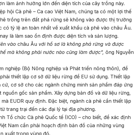
ơn làm ảnh hưởng lớn đến diện tích của cây trồng này.
p hội Cà phê – Ca cao Việt Nam, chúng ta có một lợi thế
 phê trồng trên đất phá rừng sẽ không vào được thị trường
 có tỷ lệ an toàn nhất về xuất khẩu cà phê vào châu Âu.
ay là làm sao ổn định được diện tích và sản lượng.
tiên vào
châu Âu
với hồ sơ là không phá rừng và được
i thế mà không phải nước nào cũng làm được”,
ông Nguyễn
 nghiệp (Bộ Nông nghiệp và Phát triển nông thôn), để
ải thiết lập cơ sở dữ liệu rừng để EU sử dụng. Thiết lập
căn cứ, cơ sở cho các ngành chứng minh sản phẩm đáp ứng
t nguồn gốc sản phẩm. Xây dựng bản đồ và dữ liệu rừng,
 mà EUDR quy định. Đặc biệt, ngành cà phê cần thiết lập
 trang trại đến các đại lý tại địa phương.
nh Tổ chức Cà phê Quốc tế (ICO) – cho biết, để xác định
Việt Nam cần phải hoạch định bản đồ của những vùng
ản xuất trong vùng đó.