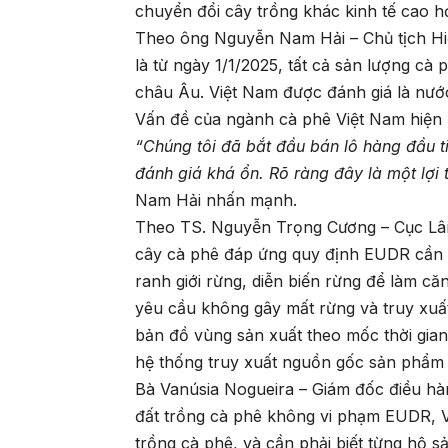
chuyển đổi cây trồng khác kinh tế cao h
Theo ông Nguyễn Nam Hải – Chủ tịch Hiệ
là từ ngày 1/1/2025, tất cả sản lượng cà
châu Âu. Việt Nam được đánh giá là nước
Vấn đề của ngành cà phê Việt Nam hiện n
“Chúng tôi đã bắt đầu bán lô hàng đầu 
đánh giá khá ổn. Rõ ràng đây là một lợ
Nam Hải nhấn mạnh.
Theo TS. Nguyễn Trọng Cương – Cục Lâm
cây cà phê đáp ứng quy định EUDR cần ph
ranh giới rừng, diễn biến rừng để làm 
yêu cầu không gây mất rừng và truy xuấ
bản đồ vùng sản xuất theo mốc thời gian
hệ thống truy xuất nguồn gốc sản phẩm từ
Bà Vanúsia Nogueira – Giám đốc điều hà
đất trồng cà phê không vi phạm EUDR, 
trồng cà phê, và cần phải biết từng hộ s