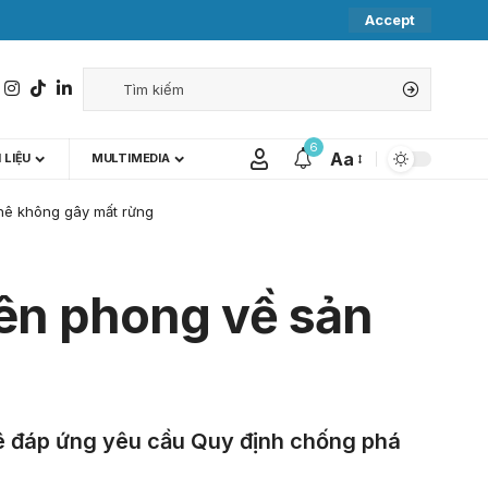
Accept
6
Aa
 LIỆU
MULTIMEDIA
phê không gây mất rừng
iên phong về sản
hê đáp ứng yêu cầu Quy định chống phá