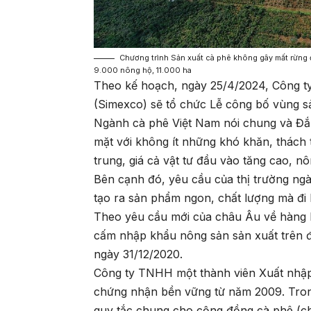
Chương trình Sản xuất cà phê không gây mất rừng 
9.000 nông hộ, 11.000 ha
Theo kế hoạch, ngày 25/4/2024, Công t
(Simexco) sẽ tổ chức Lễ công bố vùng s
Ngành cà phê Việt Nam nói chung và Đắk
mặt với không ít những khó khăn, thách 
trung, giá cả vật tư đầu vào tăng cao, n
Bên cạnh đó, yêu cầu của thị trường ng
tạo ra sản phẩm ngon, chất lượng mà đi 
Theo yêu cầu mới của châu Âu về hàng h
cấm nhập khẩu nông sản sản xuất trên đ
ngày 31/12/2020.
Công ty TNHH một thành viên Xuất nhập 
chứng nhận bền vững từ năm 2009. Trong
quy tắc chung cho cộng đồng cà phê (ch