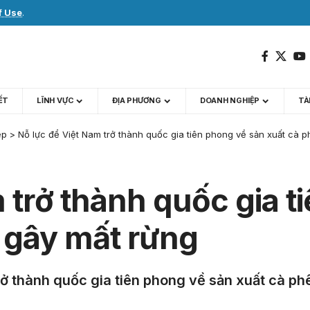
f Use
.
IẾT
LĨNH VỰC
ĐỊA PHƯƠNG
DOANH NGHIỆP
TÀI
ệp
>
Nỗ lực để Việt Nam trở thành quốc gia tiên phong về sản xuất cà 
 trở thành quốc gia t
 gây mất rừng
rở thành quốc gia tiên phong về sản xuất cà p