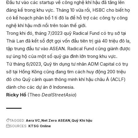
Đầu tư vào các startup về công nghệ khí hậu đã tăng lên
đáng kể trong khu vực. Tháng 10 vừa rồi, HSBC cho biết họ
có kế hoạch phân bổ 1 tỉ đô la để hỗ trợ các công ty công
nghệ khí hậu mới nổi trên toàn thế giới.
Trong khi đó, tháng 7/2023 quỹ Radical Fund có trụ sở tại
Thái Lan đã kết sổ đợt gọi vốn đầu tiên trị giá 40 triệu đô la,
tập trung đầu tư vào ASEAN. Radical Fund cũng giành được
sự ủng hộ của một số quỹ gia đình lớn trong khu vực.
Từ tháng 6/2023, Quỹ tín dụng tư nhân ADM Capital có trụ
sở tại Hồng Kông cũng đang tìm cách huy động 200 triệu
đô cho Quỹ cảnh quan thông minh khí hậu châu Á (ACLF)
dành cho các dự án ở Indonesia.
Ricky Hồ
(Theo
DealStreetAsia
)
TAGGED:
Aera VC
Net Zero ASEAN
Quỹ Khí hậu
SOURCES:
KTSG Online