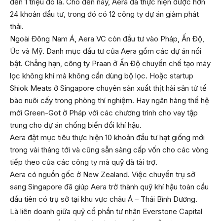
đến 1 triệu đô la. Cho đến nay, Aera đã thực hiện được hơn
24 khoản đầu tư, trong đó có 12 công ty dự án giảm phát
thải.
Ngoài Đông Nam Á, Aera VC còn đầu tư vào Pháp, Ấn Độ,
Úc và Mỹ. Danh mục đầu tư của Aera gồm các dự án nổi
bật. Chẳng hạn, công ty Praan ở Ấn Độ chuyến chế tạo máy
lọc không khí mà không cần dùng bộ lọc. Hoặc startup
Shiok Meats ở Singapore chuyên sản xuất thịt hải sản từ tế
bào nuôi cấy trong phòng thí nghiệm. Hay ngân hàng thế hệ
mới Green-Got ở Pháp với các chương trình cho vay tập
trung cho dự án chống biến đổi khí hậu.
Aera đặt mục tiêu thực hiện 10 khoản đầu tư hạt giống mới
trong vài tháng tới và cũng sẵn sàng cấp vốn cho các vòng
tiếp theo của các công ty mà quỹ đã tài trợ.
Aera có nguồn gốc ở New Zealand. Việc chuyển trụ sở
sang Singapore đã giúp Aera trở thành quỹ khí hậu toàn cầu
đầu tiên có trụ sở tại khu vực châu Á – Thái Bình Dương.
Là liên doanh giữa quỹ cổ phần tư nhân Everstone Capital