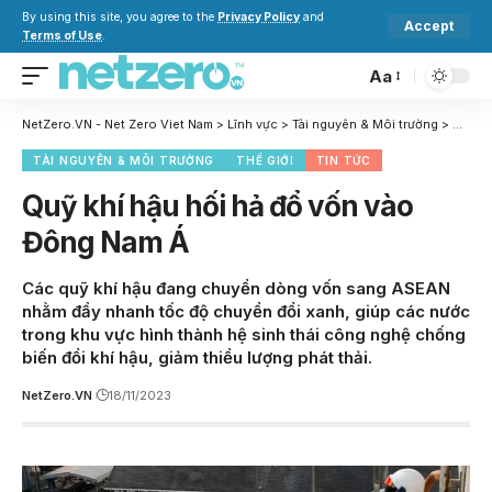
By using this site, you agree to the
Privacy Policy
and
Accept
Terms of Use
.
Aa
NetZero.VN - Net Zero Viet Nam
>
Lĩnh vực
>
Tài nguyên & Môi trường
>
Quỹ kh
TÀI NGUYÊN & MÔI TRƯỜNG
THẾ GIỚI
TIN TỨC
Quỹ khí hậu hối hả đổ vốn vào
Đông Nam Á
Các quỹ khí hậu đang chuyển dòng vốn sang ASEAN
nhằm đẩy nhanh tốc độ chuyển đổi xanh, giúp các nước
trong khu vực hình thành hệ sinh thái công nghệ chống
biến đổi khí hậu, giảm thiểu lượng phát thải.
NetZero.VN
18/11/2023