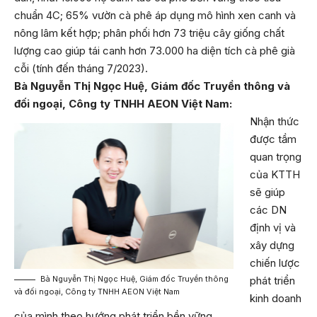
chuẩn 4C; 65% vườn cà phê áp dụng mô hình xen canh và
nông lâm kết hợp; phân phối hơn 73 triệu cây giống chất
lượng cao giúp tái canh hơn 73.000 ha diện tích cà phê già
cỗi (tính đến tháng 7/2023).
Bà Nguyễn Thị Ngọc Huệ, Giám đốc Truyền thông và
đối ngoại, Công ty TNHH AEON Việt Nam:
Nhận thức
được tầm
quan trọng
của KTTH
sẽ giúp
các DN
định vị và
xây dựng
chiến lược
phát triển
Bà Nguyễn Thị Ngọc Huệ, Giám đốc Truyền thông
và đối ngoại, Công ty TNHH AEON Việt Nam
kinh doanh
của mình theo hướng phát triển bền vững.