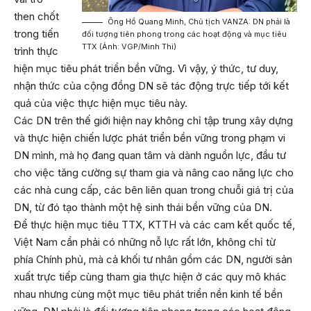
then chốt
Ông Hồ Quang Minh, Chủ tịch VANZA: DN phải là
trong tiến
đối tượng tiên phong trong các hoạt động và mục tiêu
TTX (Ảnh: VGP/Minh Thi)
trình thực
hiện mục tiêu phát triển bền vững. Vì vậy, ý thức, tư duy,
nhận thức của cộng đồng DN sẽ tác động trực tiếp tới kết
quả của việc thực hiện mục tiêu này.
Các DN trên thế giới hiện nay không chỉ tập trung xây dựng
và thực hiện chiến lược phát triển bền vững trong phạm vi
DN mình, mà họ đang quan tâm và dành nguồn lực, đầu tư
cho việc tăng cường sự tham gia và nâng cao năng lực cho
các nhà cung cấp, các bên liên quan trong chuỗi giá trị của
DN, từ đó tạo thành một hệ sinh thái bền vững của DN.
Để thực hiện mục tiêu TTX, KTTH và các cam kết quốc tế,
Việt Nam cần phải có những nỗ lực rất lớn, không chỉ từ
phía Chính phủ, mà cả khối tư nhân gồm các DN, người sản
xuất trực tiếp cùng tham gia thực hiện ở các quy mô khác
nhau nhưng cùng một mục tiêu phát triển nền kinh tế bền