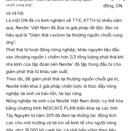
chuỗi cung ứng”
đồng, DN
và xã hội.
Là một DN đã có kinh nghiệm về TTX, KTTH từ nhiều năm
qua, Nestle’ Việt Nam đã đưa ra giải pháp rất độc đáo và
hiệu quả là “Giảm thải cacbon tại thượng nguồn chuỗi cung
ứng”.
Phát thải từ hoạt động nông nghiệp, khâu nguyên liệu đầu
vào (thượng nguồn ) chiếm hơn 2/3 tổng lượng phát thải khí
nhà kính của tập đoàn nên Nestle’ đã tập trung đầu tư cho
giảm phát thải từ khâu sản xuất.
Theo đó, để giảm phát thải tại thượng nguồn chuỗi giá trị,
Nestlé triển khai 2 giải pháp chiến lược là thúc đẩy nông
nghiệp tái sinh và bảo tồn, tái tạo rừng.
Nông nghiệp tái sinh của Nestlé Việt Nam được cụ thể hóa
bằng chương trình NESCAFÉ PLAN triển khai tại các tỉnh
Tây Nguyên từ năm 2011 đã đem lại những tác động tích
cực cho môi trường và lợi ích về kinh tế cho người nông
dân, như: 16.000 hộ canh tác cà phê bền vững theo tiêu