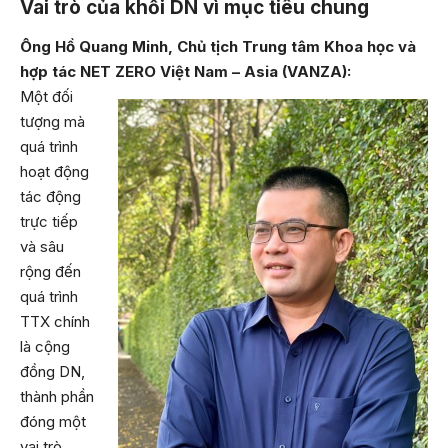
Vai trò của khối DN vì mục tiêu chung
Ông Hồ Quang Minh, Chủ tịch Trung tâm Khoa học và
hợp tác NET ZERO Việt Nam – Asia (VANZA):
Một đối
tượng mà
quá trình
hoạt động
tác động
trực tiếp
và sâu
rộng đến
quá trình
TTX chính
là cộng
đồng DN,
thành phần
đóng một
vai trò