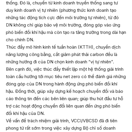
thống. Đó là, chuyển từ kinh doanh truyền thống sang tư
duy kinh doanh vị tự nhiên (phương thức kinh doanh tạo
những tác động tích cực đến môi trường tự nhiên), từ đó
DN không chỉ giúp bảo vệ môi trường, đóng góp vào ứng
phó biến đổi khí hậu mà còn tạo ra tăng trưởng trong dài hạn
cho chính DN.
Thúc đẩy mô hình kinh tế tuần hoàn (KTTH), chuyển dịch
năng lượng công bằng, cắt giảm phát thải carbon đều là
những hướng đi của DN chọn kinh doanh “vị tự nhiên”.
Bên cạnh đó, việc thúc đẩy thiết lập một hệ thống giải trình
toàn cầu hướng tới mục tiêu net zero có thể đánh giá những
đóng góp của DN trong hành động ứng phó biến đổi khí
hậu. Đồng thời, giúp xây dựng kế hoạch chuyển đổi và báo
cáo thông tin đến các bên liên quan; giúp thu hút đầu tư hỗ
trợ các hoạt động chuyển đổi liên quan đến ứng phó biến
đổi khí hậu của DN.
Về vấn đề trách nhiệm giải trình, VCCI/VBCSD đã đi tiên
phong từ rất sớm trong việc xây dựng Bộ chỉ số doanh