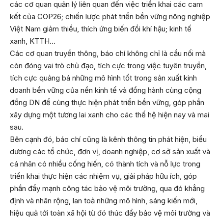
các cơ quan quản lý liên quan đến việc triển khai các cam
kết của COP26; chiến lược phát triển bền vững nông nghiệp
Việt Nam giảm thiểu, thích ứng biến đổi khí hậu; kinh tế
xanh, KTTH…
Các cơ quan truyền thông, báo chí không chỉ là cầu nối mà
còn đóng vai trò chủ đạo, tích cực trong việc tuyên truyền,
tích cực quảng bá những mô hình tốt trong sản xuất kinh
doanh bền vững của nền kinh tế và đồng hành cùng cộng
đồng DN để cùng thực hiện phát triển bền vững, góp phần
xây dựng một tương lai xanh cho các thế hệ hiện nay và mai
sau.
Bên cạnh đó, báo chí cũng là kênh thông tin phát hiện, biểu
dương các tổ chức, đơn vị, doanh nghiệp, cơ sở sản xuất và
cá nhân có nhiều cống hiến, có thành tích và nỗ lực trong
triển khai thực hiện các nhiệm vụ, giải pháp hữu ích, góp
phần đẩy mạnh công tác bảo vệ môi trường, qua đó khẳng
định và nhân rộng, lan toả những mô hình, sáng kiến mới,
hiệu quả tới toàn xã hội từ đó thúc đẩy bảo vệ môi trường và