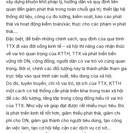
xây dựng khuôn khổ pháp lý, hướng dẫn và quy định liên
quan đến giảm phát thải trong toàn chuỗi giá trị; thiết lập hệ
thống dữ liệu, công cụ đo lường, kiểm soát, báo cáo phát
thải và hoạt động kiểm toán/xác thực cho các phạm vi phát
thải.…
Đặc biệt, để biến những chính sách, quy định của quá trình
TTX đi vào đời sống kinh tế – xã hội thì nâng cao nhận thức
về vai trò quan trọng của KTTH, TTX và phát triển bền
vững tới DN, cộng đồng, người dân có vai trò vô cùng quan
trọng. Bởi vì, chính các đối tượng này là thành phần tham gia
trực tiếp vào quá trình sản xuất, tiêu dùng của xã hội.
Do đó, tuyên truyền, chỉ rõ vai trò, lợi ích của TTX, KTTH
một cách có hệ thống cần phải triển khai trong toàn xã hội
để các đối tượng, tầng lớp trong cộng đồng hiểu rõ vai trò
của TTX. Như vậy sẽ giúp đạt được rất nhiều mục tiêu. Đó
là phát triển kinh tế tốt hơn, giảm thiểu phát thải, giảm chi
phí cho DN, giảm giá thành cho người tiêu dùng, tạo công
ăn việc làm, tạo cơ hội tiếp cận các dịch vụ cơ sở…