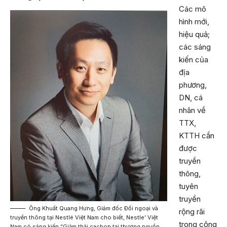
Các mô
hình mới,
hiệu quả;
các sáng
kiến của
địa
phương,
DN, cá
nhân về
TTX,
KTTH cần
được
truyền
thông,
tuyên
truyền
Ông Khuất Quang Hưng, Giám đốc Đối ngoại và
rộng rãi
truyền thông tại Nestlé Việt Nam cho biết, Nestle’ Việt
trong cộng
Nam có sáng kiến “Giảm thải cacbon tại thượng nguồn