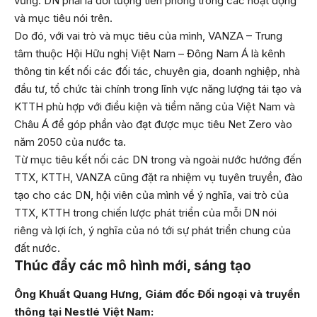
vững. DN phải là đối tượng tiên phong trong các hoạt động
và mục tiêu nói trên.
Do đó, với vai trò và mục tiêu của mình, VANZA – Trung
tâm thuộc Hội Hữu nghị Việt Nam – Đông Nam Á là kênh
thông tin kết nối các đối tác, chuyên gia, doanh nghiệp, nhà
đầu tư, tổ chức tài chính trong lĩnh vực năng lượng tái tạo và
KTTH phù hợp với điều kiện và tiềm năng của Việt Nam và
Châu Á để góp phần vào đạt được mục tiêu Net Zero vào
năm 2050 của nước ta.
Từ mục tiêu kết nối các DN trong và ngoài nước hướng đến
TTX, KTTH, VANZA cũng đặt ra nhiệm vụ tuyên truyền, đào
tạo cho các DN, hội viên của mình về ý nghĩa, vai trò của
TTX, KTTH trong chiến lược phát triển của mỗi DN nói
riêng và lợi ích, ý nghĩa của nó tới sự phát triển chung của
đất nước.
Thúc đẩy các mô hình mới, sáng tạo
Ông Khuất Quang Hưng, Giám đốc Đối ngoại và truyền
thông tại Nestlé Việt Nam: