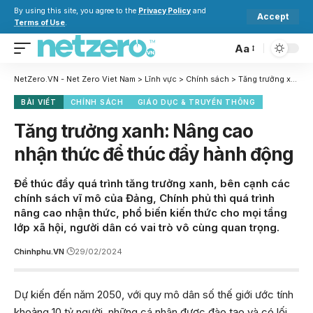
By using this site, you agree to the
Privacy Policy
and
Accept
Terms of Use
.
Aa
NetZero.VN - Net Zero Viet Nam
>
Lĩnh vực
>
Chính sách
>
Tăng trưởng xanh: Nâng cao nhận thức để thúc đẩy hành động
BÀI VIẾT
CHÍNH SÁCH
GIÁO DỤC & TRUYỀN THÔNG
Tăng trưởng xanh: Nâng cao
nhận thức để thúc đẩy hành động
Để thúc đẩy quá trình tăng trưởng xanh, bên cạnh các
chính sách vĩ mô của Đảng, Chính phủ thì quá trình
nâng cao nhận thức, phổ biến kiến thức cho mọi tầng
lớp xã hội, người dân có vai trò vô cùng quan trọng.
Chinhphu.VN
29/02/2024
Dự kiến đến năm 2050, với quy mô dân số thế giới ước tính
khoảng 10 tỷ người, những cá nhân được đào tạo và có lối