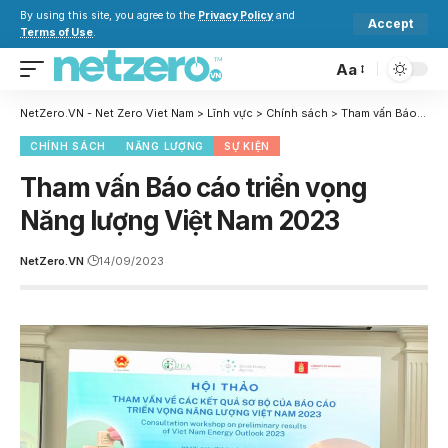
By using this site, you agree to the
Privacy Policy
and
Accept
Terms of Use
.
Aa
NetZero.VN - Net Zero Viet Nam
>
Lĩnh vực
>
Chính sách
>
Tham vấn Báo cáo triển vọng Năng lượng Việt Nam 2023
CHÍNH SÁCH
NĂNG LƯỢNG
SỰ KIỆN
Tham vấn Báo cáo triển vọng
Năng lượng Việt Nam 2023
NetZero.VN
14/09/2023