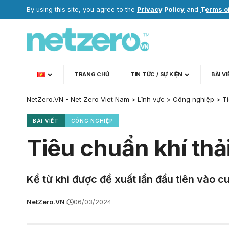
By using this site, you agree to the
Privacy Policy
and
Terms o
TRANG CHỦ
TIN TỨC / SỰ KIỆN
BÀI V
NetZero.VN - Net Zero Viet Nam
>
Lĩnh vực
>
Công nghiệp
>
Ti
BÀI VIẾT
CÔNG NGHIỆP
Tiêu chuẩn khí thả
Kể từ khi được đề xuất lần đầu tiên vào c
NetZero.VN
06/03/2024