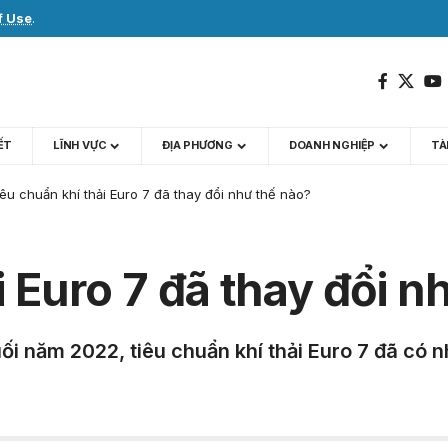
f Use
.
IẾT
LĨNH VỰC
ĐỊA PHƯƠNG
DOANH NGHIỆP
TÀI
êu chuẩn khí thải Euro 7 đã thay đổi như thế nào?
i Euro 7 đã thay đổi n
uối năm 2022, tiêu chuẩn khí thải Euro 7 đã có 