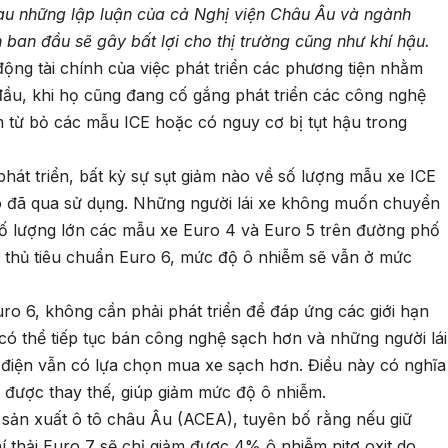
au những lập luận của cả Nghị viện Châu Âu và ngành
 ban đầu sẽ gây bất lợi cho thị trường cũng như khí hậu.
động tài chính của việc phát triển các phương tiện nhằm
ầu, khi họ cũng đang cố gắng phát triển các công nghệ
m từ bỏ các mẫu ICE hoặc có nguy cơ bị tụt hậu trong
phát triển, bất kỳ sự sụt giảm nào về số lượng mẫu xe ICE
tô đã qua sử dụng. Những người lái xe không muốn chuyển
số lượng lớn các mẫu xe Euro 4 và Euro 5 trên đường phố
n thủ tiêu chuẩn Euro 6, mức độ ô nhiễm sẽ vẫn ở mức
ro 6, không cần phải phát triển để đáp ứng các giới hạn
có thể tiếp tục bán công nghệ sạch hơn và những người lái
iện vẫn có lựa chọn mua xe sạch hơn. Điều này có nghĩa
 được thay thế, giúp giảm mức độ ô nhiễm.
 sản xuất ô tô châu Âu (ACEA), tuyên bố rằng nếu giữ
 thải Euro 7 sẽ chỉ giảm được 4% ô nhiễm nitơ oxit do