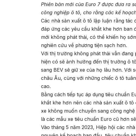
Phiên bản mới của Euro 7 được đưa ra s
công nghiệp ô tô, cho rằng các kế hoạch
Các nhà sản xuất ô tô lập luận rằng tác 
đáp ứng các yêu cầu khắt khe hơn ban đ
mới không phát thải, có thể khiến họ sớ
nghiên cứu về phương tiện sạch hơn.
Với thị trường không phát thải vẫn đang 
hiện có sẽ ảnh hưởng đến thị trường ô 
sang BEV sẽ giữ xe của họ lâu hơn. Với 
châu Âu, cùng với những chiếc ô tô tuâ
cao.
Bằng cách tiếp tục áp dụng tiêu chuẩn Eu
khắt khe hơn nên các nhà sản xuất ô tô 
xe không muốn chuyển sang công nghệ đ
là các mẫu xe tiêu chuẩn Euro cũ hơn sẽ
Vào tháng 5 năm 2023, Hiệp hội các nhà
nguyên kế hoạch ban đầu, tiêu chuẩn khí