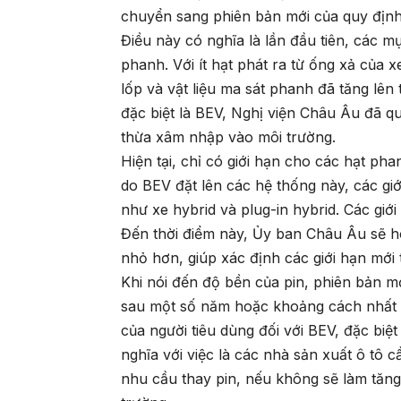
chuyển sang phiên bản mới của quy định
Điều này có nghĩa là lần đầu tiên, các mụ
phanh. Với ít hạt phát ra từ ống xả của
lốp và vật liệu ma sát phanh đã tăng lê
đặc biệt là BEV, Nghị viện Châu Âu đã q
thừa xâm nhập vào môi trường.
Hiện tại, chỉ có giới hạn cho các hạt p
do BEV đặt lên các hệ thống này, các gi
như xe hybrid và plug-in hybrid. Các gi
Đến thời điểm này, Ủy ban Châu Âu sẽ h
nhỏ hơn, giúp xác định các giới hạn mới t
Khi nói đến độ bền của pin, phiên bản mới
sau một số năm hoặc khoảng cách nhất đ
của người tiêu dùng đối với BEV, đặc biệt
nghĩa với việc là các nhà sản xuất ô tô c
nhu cầu thay pin, nếu không sẽ làm tăn