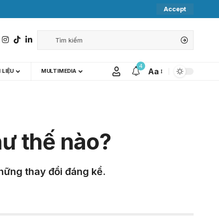
Accept
4
Aa
 LIỆU
MULTIMEDIA
hư thế nào?
những thay đổi đáng kể.