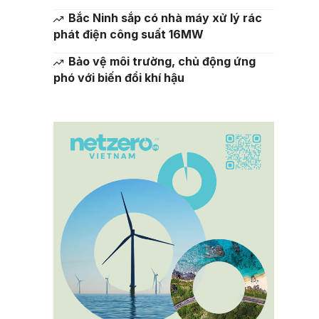
Bắc Ninh sắp có nhà máy xử lý rác
phát điện công suất 16MW
Bảo vệ môi trường, chủ động ứng
phó với biến đổi khí hậu