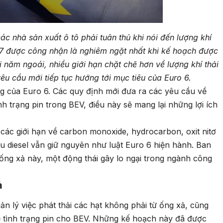
c nhà sản xuất ô tô phải tuân thủ khi nói đến lượng khí
 7 được công nhận là nghiêm ngặt nhất khi kế hoạch được
i năm ngoái, nhiều giới hạn chặt chẽ hơn về lượng khí thải
êu cầu mới tiếp tục hướng tới mục tiêu của Euro 6.
 của Euro 6. Các quy định mới đưa ra các yêu cầu về
nh trạng pin trong BEV, điều này sẽ mang lại những lợi ích
các giới hạn về carbon monoxide, hydrocarbon, oxit nitơ
dầu diesel vẫn giữ nguyên như luật Euro 6 hiện hành. Ban
 ống xả này, một động thái gây lo ngại trong ngành công
ả
n lý việc phát thải các hạt không phải từ ống xả, cũng
 về tình trạng pin cho BEV. Những kế hoạch này đã được