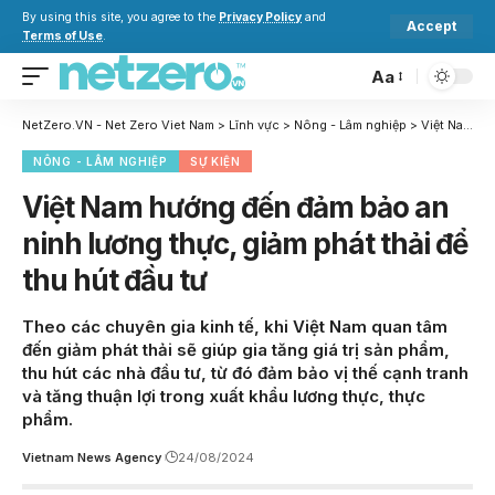
By using this site, you agree to the
Privacy Policy
and
Accept
Terms of Use
.
Aa
NetZero.VN - Net Zero Viet Nam
>
Lĩnh vực
>
Nông - Lâm nghiệp
>
Việt Nam hướng đến đảm bảo an ninh lương thực, giảm phát thải để thu hút đầu tư
NÔNG - LÂM NGHIỆP
SỰ KIỆN
Việt Nam hướng đến đảm bảo an
ninh lương thực, giảm phát thải để
thu hút đầu tư
Theo các chuyên gia kinh tế, khi Việt Nam quan tâm
đến giảm phát thải sẽ giúp gia tăng giá trị sản phẩm,
thu hút các nhà đầu tư, từ đó đảm bảo vị thế cạnh tranh
và tăng thuận lợi trong xuất khẩu lương thực, thực
phẩm.
Vietnam News Agency
24/08/2024