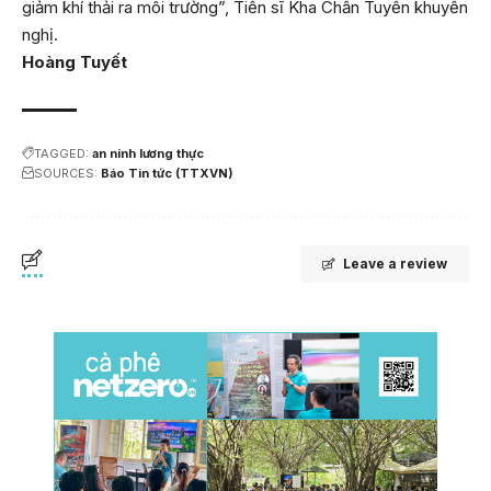
giảm khí thải ra môi trường”, Tiến sĩ Kha Chấn Tuyền khuyến
nghị.
Hoàng Tuyết
TAGGED:
an ninh lương thực
SOURCES:
Báo Tin tức (TTXVN)
Leave a review