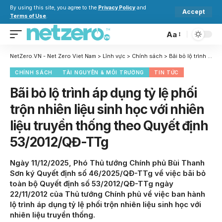
By using this site, you agree to the
Privacy Policy
and
Accept
Terms of Use
.
Aa
NetZero.VN - Net Zero Viet Nam
>
Lĩnh vực
>
Chính sách
>
Bãi bỏ lộ trình áp dụng tỷ lệ phối trộn nhiên liệu sinh học với nhiên liệu truyền thống theo Quyết định 53/2012/QĐ-TTg
CHÍNH SÁCH
TÀI NGUYÊN & MÔI TRƯỜNG
TIN TỨC
Bãi bỏ lộ trình áp dụng tỷ lệ phối
trộn nhiên liệu sinh học với nhiên
liệu truyền thống theo Quyết định
53/2012/QĐ-TTg
Ngày 11/12/2025, Phó Thủ tướng Chính phủ Bùi Thanh
Sơn ký Quyết định số 46/2025/QĐ-TTg về việc bãi bỏ
toàn bộ Quyết định số 53/2012/QĐ-TTg ngày
22/11/2012 của Thủ tướng Chính phủ về việc ban hành
lộ trình áp dụng tỷ lệ phối trộn nhiên liệu sinh học với
nhiên liệu truyền thống.