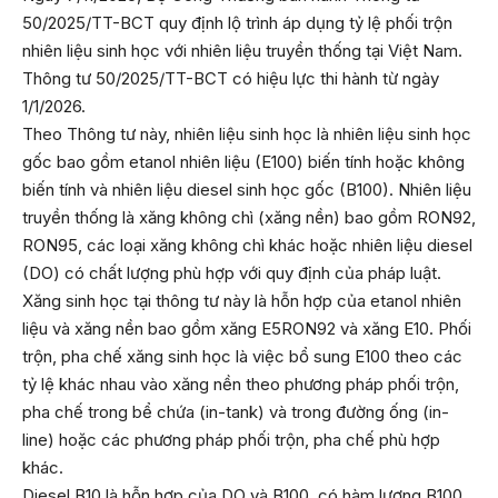
50/2025/TT-BCT
quy định lộ trình áp dụng tỷ lệ phối trộn
nhiên liệu sinh học với nhiên liệu truyền thống tại Việt Nam.
Thông tư 50/2025/TT-BCT có hiệu lực thi hành từ ngày
1/1/2026.
Theo Thông tư này, nhiên liệu sinh học là nhiên liệu sinh học
gốc bao gồm etanol nhiên liệu (E100) biến tính hoặc không
biến tính và nhiên liệu diesel sinh học gốc (B100). Nhiên liệu
truyền thống là xăng không chì (xăng nền) bao gồm RON92,
RON95, các loại xăng không chì khác hoặc nhiên liệu diesel
(DO) có chất lượng phù hợp với quy định của pháp luật.
Xăng sinh học tại thông tư này là hỗn hợp của etanol nhiên
liệu và xăng nền bao gồm xăng E5RON92 và xăng E10. Phối
trộn, pha chế xăng sinh học là việc bổ sung E100 theo các
tỷ lệ khác nhau vào xăng nền theo phương pháp phối trộn,
pha chế trong bể chứa (in-tank) và trong đường ống (in-
line) hoặc các phương pháp phối trộn, pha chế phù hợp
khác.
Diesel B10 là hỗn hợp của DO và B100, có hàm lượng B100