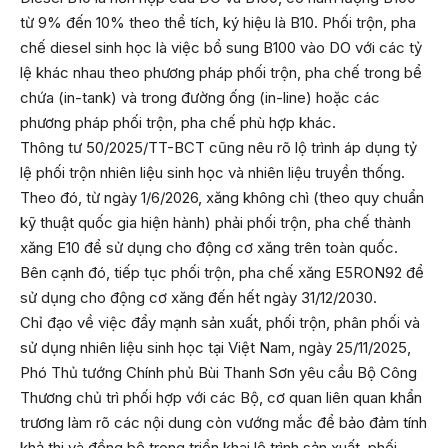
từ 9% đến 10% theo thể tích, ký hiệu là B10. Phối trộn, pha
chế diesel sinh học là việc bổ sung B100 vào DO với các tỷ
lệ khác nhau theo phương pháp phối trộn, pha chế trong bể
chứa (in-tank) và trong đường ống (in-line) hoặc các
phương pháp phối trộn, pha chế phù hợp khác.
Thông tư 50/2025/TT-BCT cũng nêu rõ lộ trình áp dụng tỷ
lệ phối trộn nhiên liệu sinh học và nhiên liệu truyền thống.
Theo đó, từ ngày 1/6/2026, xăng không chì (theo quy chuẩn
kỹ thuật quốc gia hiện hành) phải phối trộn, pha chế thành
xăng E10 để sử dụng cho động cơ xăng trên toàn quốc.
Bên cạnh đó, tiếp tục phối trộn, pha chế xăng E5RON92 để
sử dụng cho động cơ xăng đến hết ngày 31/12/2030.
Chỉ đạo về việc đẩy mạnh sản xuất, phối trộn, phân phối và
sử dụng nhiên liệu sinh học tại Việt Nam, ngày 25/11/2025,
Phó Thủ tướng Chính phủ Bùi Thanh Sơn yêu cầu Bộ Công
Thương chủ trì phối hợp với các Bộ, cơ quan liên quan khẩn
trương làm rõ các nội dung còn vướng mắc để bảo đảm tính
khả thi và đồng bộ trong triển khai lộ trình sản xuất, phối