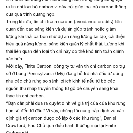
ra tín chỉ loại bỏ carbon vì cây cối giúp loại bỏ carbon thông
qua quá trình quang hợp.
Trong khi đó, tín chỉ tránh carbon (avoidance credits) liên
quan đến các sáng kiến và dự án giúp tránh hoặc giảm
lượng khí thải carbon như dự án năng lượng tái tạo, cải thiện
hiệu quả năng lượng, sáng kiến quản lý chất thải. Lượng khí
thải liên quan đến loại tín chỉ này có thể khó tính toán chính
xác hơn.
Mới đây, Finite Carbon, công ty tư vấn tín chỉ carbon có trụ
sở ở bang Pennsylvania (Mỹ) đang hỗ trợ nhà đầu tư cũng
như các chủ rừng so sánh lợi ích kinh tế nếu từ bỏ các
nguồn thu nhập truyền thống từ gỗ để chuyển sang khai
thác tín chỉ carbon.
“Bạn cần phải đưa ra quyết định về giá trị của của khu rừng
bạn sẽ đến từ đâu? Vì vậy, chúng tôi cung cấp dịch vụ xác
định giá trị carbon được cô lập ở các khu rừng”, Daniel
Crawford, Phó Chủ tịch điều hành thương mại tại Finite
Carbon nói.