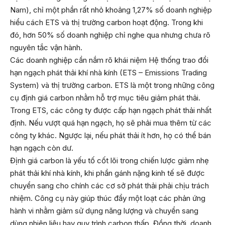
Nam), chỉ một phần rất nhỏ khoảng 1,27% số doanh nghiệp
hiểu cách ETS và thị trường carbon hoạt động. Trong khi
đó, hơn 50% số doanh nghiệp chỉ nghe qua nhưng chưa rõ
nguyên tắc vận hành.
Các doanh nghiệp cần nắm rõ khái niệm Hệ thống trao đổi
hạn ngạch phát thải khí nhà kính (ETS – Emissions Trading
System) và thị trường carbon. ETS là một trong những công
cụ định giá carbon nhằm hỗ trợ mục tiêu giảm phát thải.
Trong ETS, các công ty được cấp hạn ngạch phát thải nhất
định. Nếu vượt quá hạn ngạch, họ sẽ phải mua thêm từ các
công ty khác. Ngược lại, nếu phát thải ít hơn, họ có thể bán
hạn ngạch còn dư.
Định giá carbon là yếu tố cốt lõi trong chiến lược giảm nhẹ
phát thải khí nhà kính, khi phần gánh nặng kinh tế sẽ được
chuyển sang cho chính các cơ sở phát thải phải chịu trách
nhiệm. Công cụ này giúp thúc đẩy một loạt các phản ứng
hành vi nhằm giảm sử dụng năng lượng và chuyển sang
dùng nhiên liệu hay quy trình carbon thấp. Đồng thời, doanh