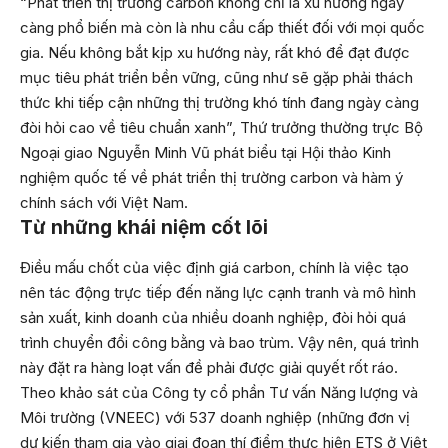
“Phát triển thị trường carbon không chỉ là xu hướng ngày
càng phổ biến mà còn là nhu cầu cấp thiết đối với mọi quốc
gia. Nếu không bắt kịp xu hướng này, rất khó để đạt được
mục tiêu phát triển bền vững, cũng như sẽ gặp phải thách
thức khi tiếp cận những thị trường khó tính đang ngày càng
đòi hỏi cao về tiêu chuẩn xanh”, Thứ trưởng thường trực Bộ
Ngoại giao Nguyễn Minh Vũ phát biểu tại Hội thảo Kinh
nghiệm quốc tế về phát triển thị trường carbon và hàm ý
chính sách với Việt Nam.
Từ những khái niệm cốt lõi
Điều mấu chốt của việc định giá carbon, chính là việc tạo
nên tác động trực tiếp đến năng lực cạnh tranh và mô hình
sản xuất, kinh doanh của nhiều doanh nghiệp, đòi hỏi quá
trình chuyển đổi công bằng và bao trùm. Vậy nên, quá trình
này đặt ra hàng loạt vấn đề phải được giải quyết rốt ráo.
Theo khảo sát của Công ty cổ phần Tư vấn Năng lượng và
Môi trường (VNEEC) với 537 doanh nghiệp (những đơn vị
dự kiến tham gia vào giai đoạn thí điểm thực hiện ETS ở Việt