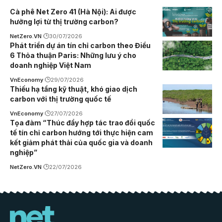
Cà phê Net Zero 41 (Hà Nội): Ai được
hưởng lợi từ thị trường carbon?
NetZero.VN
30/07/2026
Phát triển dự án tín chỉ carbon theo Điều
6 Thỏa thuận Paris: Những lưu ý cho
doanh nghiệp Việt Nam
VnEconomy
29/07/2026
Thiếu hạ tầng kỹ thuật, khó giao dịch
carbon với thị trường quốc tế
VnEconomy
27/07/2026
Tọa đàm “Thúc đẩy hợp tác trao đổi quốc
tế tín chỉ carbon hướng tới thực hiện cam
kết giảm phát thải của quốc gia và doanh
nghiệp”
NetZero.VN
22/07/2026