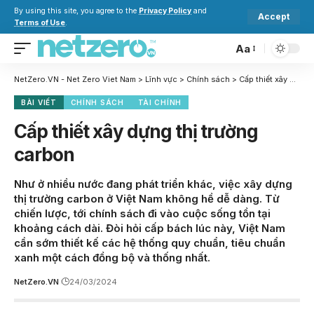
By using this site, you agree to the
Privacy Policy
and
Accept
Terms of Use
.
Aa
NetZero.VN - Net Zero Viet Nam
>
Lĩnh vực
>
Chính sách
>
Cấp thiết xây dựng thị trường carbon
BÀI VIẾT
CHÍNH SÁCH
TÀI CHÍNH
Cấp thiết xây dựng thị trường
carbon
Như ở nhiều nước đang phát triển khác, việc xây dựng
thị trường carbon ở Việt Nam không hề dễ dàng. Từ
chiến lược, tới chính sách đi vào cuộc sống tồn tại
khoảng cách dài. Đòi hỏi cấp bách lúc này, Việt Nam
cần sớm thiết kế các hệ thống quy chuẩn, tiêu chuẩn
xanh một cách đồng bộ và thống nhất.
NetZero.VN
24/03/2024