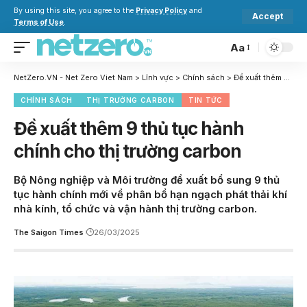
By using this site, you agree to the
Privacy Policy
and
Accept
Terms of Use
.
Aa
NetZero.VN - Net Zero Viet Nam
>
Lĩnh vực
>
Chính sách
>
Đề xuất thêm 9 thủ tục hành chính cho thị trường carbon
CHÍNH SÁCH
THỊ TRƯỜNG CARBON
TIN TỨC
Đề xuất thêm 9 thủ tục hành
chính cho thị trường carbon
Bộ Nông nghiệp và Môi trường đề xuất bổ sung 9 thủ
tục hành chính mới về phân bổ hạn ngạch phát thải khí
nhà kính, tổ chức và vận hành thị trường carbon.
The Saigon Times
26/03/2025