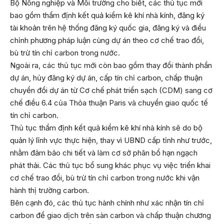
Bộ Nông nghiệp và Môi trường cho biết, các thủ tục mới
bao gồm thẩm định kết quả kiểm kê khí nhà kính, đăng ký
tài khoản trên hệ thống đăng ký quốc gia, đăng ký và điều
chỉnh phương pháp luận cùng dự án theo cơ chế trao đổi,
bù trừ tín chỉ carbon trong nước.
Ngoài ra, các thủ tục mới còn bao gồm thay đổi thành phần
dự án, hủy đăng ký dự án, cấp tín chỉ carbon, chấp thuận
chuyển đổi dự án từ Cơ chế phát triển sạch (CDM) sang cơ
chế điều 6.4 của Thỏa thuận Paris và chuyển giao quốc tế
tín chỉ carbon.
Thủ tục thẩm định kết quả kiểm kê khí nhà kính sẽ do bộ
quản lý lĩnh vực thực hiện, thay vì UBND cấp tỉnh như trước,
nhằm đảm bảo chi tiết và làm cơ sở phân bổ hạn ngạch
phát thải. Các thủ tục bổ sung khác phục vụ việc triển khai
cơ chế trao đổi, bù trừ tín chỉ carbon trong nước khi vận
hành thị trường carbon.
Bên cạnh đó, các thủ tục hành chính như xác nhận tín chỉ
carbon để giao dịch trên sàn carbon và chấp thuận chương