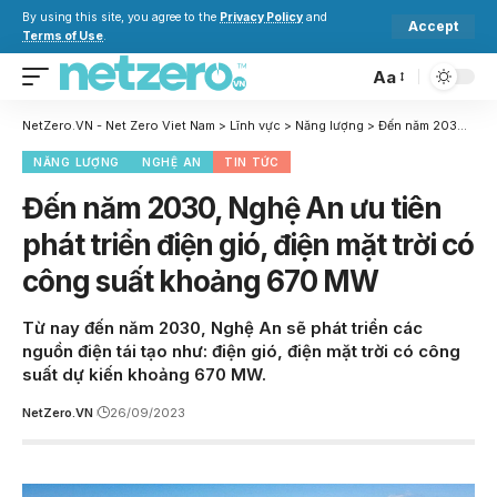
By using this site, you agree to the
Privacy Policy
and
Accept
Terms of Use
.
Aa
NetZero.VN - Net Zero Viet Nam
>
Lĩnh vực
>
Năng lượng
>
Đến năm 2030, Nghệ An ưu tiên phát triển điện gió, điện mặt trời có công suất khoảng 670 MW
NĂNG LƯỢNG
NGHỆ AN
TIN TỨC
Đến năm 2030, Nghệ An ưu tiên
phát triển điện gió, điện mặt trời có
công suất khoảng 670 MW
Từ nay đến năm 2030, Nghệ An sẽ phát triển các
nguồn điện tái tạo như: điện gió, điện mặt trời có công
suất dự kiến khoảng 670 MW.
NetZero.VN
26/09/2023