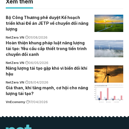
Xem thêm
Bộ Công Thương phê duyệt Kế hoạch
triển khai Đề án JETP về chuyển đổi năng
lượng
NetZero.VN
01/08/2026
Hoàn thiện khung pháp luật năng lượng
tái tạo: Yêu cầu cấp thiết trong tiến trình
chuyển đổi xanh
NetZero.VN
06/05/2026
Năng lượng tái tạo gặp khó vì biến đổi khí
hậu
NetZero.VN
28/04/2026
Giá than, khí tăng mạnh, cơ hội cho năng
lượng tái tạo?
VnEconomy
17/04/2026