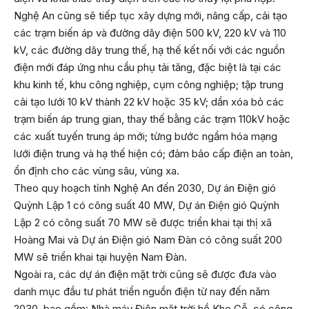
Nghệ An cũng sẽ tiếp tục xây dựng mới, nâng cấp, cải tạo
các trạm biến áp và đường dây điện 500 kV, 220 kV và 110
kV, các đường dây trung thế, hạ thế kết nối với các nguồn
điện mới đáp ứng nhu cầu phụ tải tăng, đặc biệt là tại các
khu kinh tế, khu công nghiệp, cụm công nghiệp; tập trung
cải tạo lưới 10 kV thành 22 kV hoặc 35 kV; dần xóa bỏ các
trạm biến áp trung gian, thay thế bằng các trạm 110kV hoặc
các xuất tuyến trung áp mới; từng bước ngầm hóa mạng
lưới điện trung và hạ thế hiện có; đảm bảo cấp điện an toàn,
ổn định cho các vùng sâu, vùng xa.
Theo quy hoạch tỉnh Nghệ An đến 2030, Dự án Điện gió
Quỳnh Lập 1 có công suất 40 MW, Dự án Điện gió Quỳnh
Lập 2 có công suất 70 MW sẽ được triển khai tại thị xã
Hoàng Mai và Dự án Điện gió Nam Đàn có công suất 200
MW sẽ triển khai tại huyện Nam Đàn.
Ngoài ra, các dự án điện mặt trời cũng sẽ được đưa vào
danh mục đầu tư phát triển nguồn điện từ nay đến năm
2030, bao gồm: Nhà máy Điện mặt trời hồ Khe Gỗ, có công