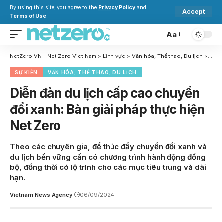
By using this site, you agree to the
Privacy Policy
and
Accept
Terms of Use
.
Aa
NetZero.VN - Net Zero Viet Nam
>
Lĩnh vực
>
Văn hóa, Thể thao, Du lịch
>
Diễn
SỰ KIỆN
VĂN HÓA, THỂ THAO, DU LỊCH
Diễn đàn du lịch cấp cao chuyển
đổi xanh: Bàn giải pháp thực hiện
Net Zero
Theo các chuyên gia, để thúc đẩy chuyển đổi xanh và
du lịch bền vững cần có chương trình hành động đồng
bộ, đồng thời có lộ trình cho các mục tiêu trung và dài
hạn.
Vietnam News Agency
06/09/2024