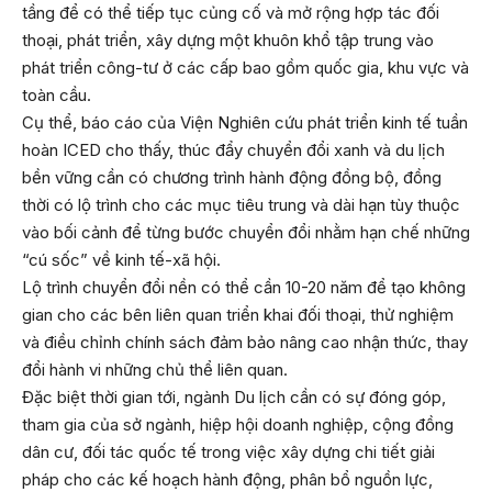
tầng để có thể tiếp tục củng cố và mở rộng hợp tác đối
thoại, phát triển, xây dựng một khuôn khổ tập trung vào
phát triển công-tư ở các cấp bao gồm quốc gia, khu vực và
toàn cầu.
Cụ thể, báo cáo của Viện Nghiên cứu phát triển kinh tế tuần
hoàn ICED cho thấy, thúc đẩy chuyển đổi xanh và du lịch
bền vững cần có chương trình hành động đồng bộ, đồng
thời có lộ trình cho các mục tiêu trung và dài hạn tùy thuộc
vào bối cảnh để từng bước chuyển đổi nhằm hạn chế những
“cú sốc” về kinh tế-xã hội.
Lộ trình chuyển đổi nền có thể cần 10-20 năm để tạo không
gian cho các bên liên quan triển khai đối thoại, thử nghiệm
và điều chỉnh chính sách đảm bảo nâng cao nhận thức, thay
đổi hành vi những chủ thể liên quan.
Đặc biệt thời gian tới, ngành Du lịch cần có sự đóng góp,
tham gia của sở ngành, hiệp hội doanh nghiệp, cộng đồng
dân cư, đối tác quốc tế trong việc xây dựng chi tiết giải
pháp cho các kế hoạch hành động, phân bổ nguồn lực,