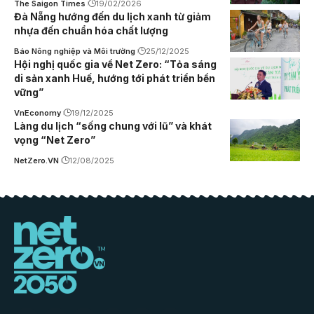
The Saigon Times
19/02/2026
Đà Nẵng hướng đến du lịch xanh từ giảm
nhựa đến chuẩn hóa chất lượng
Báo Nông nghiệp và Môi trường
25/12/2025
Hội nghị quốc gia về Net Zero: “Tỏa sáng
di sản xanh Huế, hướng tới phát triển bền
vững”
VnEconomy
19/12/2025
Làng du lịch “sống chung với lũ” và khát
vọng “Net Zero”
NetZero.VN
12/08/2025