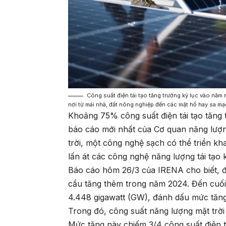
Công suất điện tái tạo tăng trưởng kỷ lục vào năm n
nơi từ mái nhà, đất nông nghiệp đến các mặt hồ hay sa m
Khoảng 75% công suất điện tái tạo tăng 
báo cáo mới nhất của Cơ quan năng lượng
trời, một công nghệ sạch có thể triển kha
lấn át các công nghệ năng lượng tái tạo 
Báo cáo hôm 26/3 của IRENA cho biết, đ
cầu tăng thêm trong năm 2024. Đến cuối 
4.448 gigawatt (GW), đánh dấu mức tăn
Trong đó, công suất năng lượng mặt trờ
Mức tăng này chiếm 3/4 công suất điện 