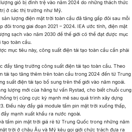
 lượng gió bị đình trệ vào năm 2024 do những thách thức
trị ở các thị trường như Mỹ.
sản lượng điện mặt trời toàn cầu đã tăng gấp đôi sau mỗi
p đôi trong giai đoạn 2021 – 2024. IEA ước tính, điện mặt
lượng sạch vào năm 2030 để thế giới có thể đạt được mục
i tạo toàn cầu.
ợc mục tiêu này, công suất điện tái tạo toàn cầu cần phải
c đẩy tăng trưởng công suất điện tái tạo toàn cầu. Theo
n tái tạo tăng thêm trên toàn cầu trong 2024 đến từ Trung
 suất điện tái tạo bổ sung trên thế giới vào năm ngoái.
g lượng mới của hãng tư vấn Rystad, cho biết chuỗi cung
thống trị cũng cực kỳ mạnh mẽ sau quá trình xây dựng
. Điều này đẩy giá module tấm pin mặt trời xuống thấp,
 đẩy mạnh xuất khẩu ra nước ngoài.
 và tấm pin mặt trời giá rẻ từ Trung Quốc trong những năm
mặt trời ở châu Âu và Mỹ kêu gọi giới chức trách đưa ra