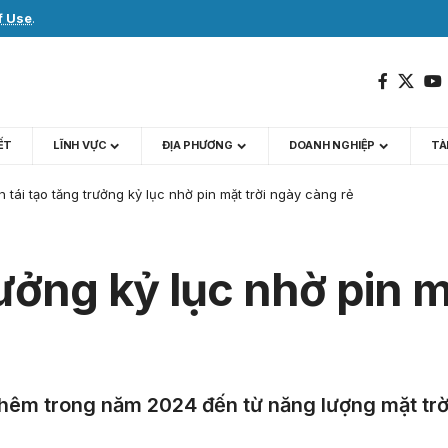
f Use
.
IẾT
LĨNH VỰC
ĐỊA PHƯƠNG
DOANH NGHIỆP
TÀI
n tái tạo tăng trưởng kỷ lục nhờ pin mặt trời ngày càng rẻ
rưởng kỷ lục nhờ pin 
thêm trong năm 2024 đến từ năng lượng mặt trờ