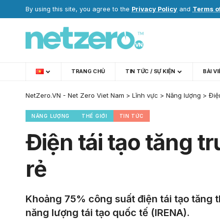
By using this site, you agree to the
Privacy Policy
and
Terms o
TRANG CHỦ
TIN TỨC / SỰ KIỆN
BÀI V
NetZero.VN - Net Zero Viet Nam
>
Lĩnh vực
>
Năng lượng
>
Điệ
NĂNG LƯỢNG
THẾ GIỚI
TIN TỨC
Điện tái tạo tăng t
rẻ
Khoảng 75% công suất điện tái tạo tăng 
năng lượng tái tạo quốc tế (IRENA).