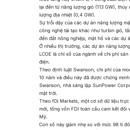
lại đến từ năng lượng gió (113 GW), thủ
lượng địa nhiệt (0,4 GW).
Sự trỗi dậy của các dự án năng lượng mặ
công nghệ tái tạo khác như turbin gió, tấ
đến đất nông nghiệp, mặt hồ và các dự á
Ở nhiều thị trường, các dự án năng lượng
LCOE là chỉ số của ngành về chi phí sản
điện.
Theo định luật Swanson, chi phí của mod
10 năm và điều này đã được chứng minh 
Swanson, nhà sáng lập SunPower Corpora
mặt trời.
Theo fDi Markets, một cơ sở dữ liệu trực
mới, tổng vốn FDI toàn cầu cam kết đối v
Mỹ.
Con số này giảm nhẹ so với mức 98 tỉ đ