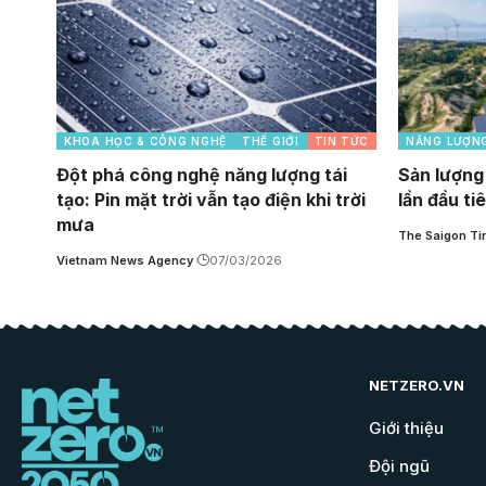
KHOA HỌC & CÔNG NGHỆ
THẾ GIỚI
TIN TỨC
NĂNG LƯỢN
Đột phá công nghệ năng lượng tái
Sản lượng 
tạo: Pin mặt trời vẫn tạo điện khi trời
lần đầu ti
mưa
The Saigon T
Vietnam News Agency
07/03/2026
NETZERO.VN
Giới thiệu
Đội ngũ