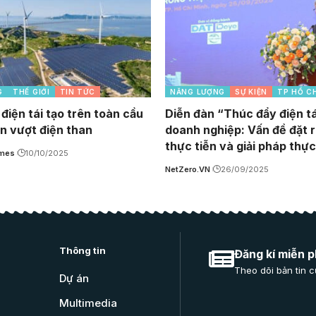
G
THẾ GIỚI
TIN TỨC
NĂNG LƯỢNG
SỰ KIỆN
TP HỒ C
điện tái tạo trên toàn cầu
Diễn đàn “Thúc đẩy điện tá
ên vượt điện than
doanh nghiệp: Vấn đề đặt r
thực tiễn và giải pháp thực
imes
10/10/2025
NetZero.VN
26/09/2025
Thông tin
Đăng kí miễn p
Theo dõi bản tin c
Dự án
Multimedia