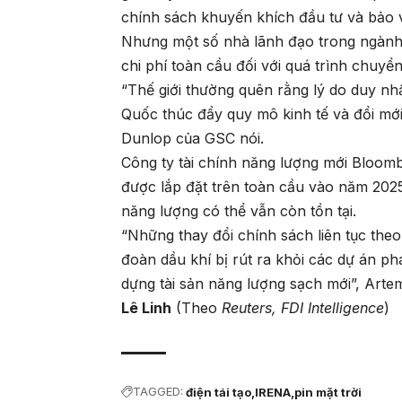
chính sách khuyến khích đầu tư và bảo 
Nhưng một số nhà lãnh đạo trong ngành
chi phí toàn cầu đối với quá trình chuyể
“Thế giới thường quên rằng lý do duy nh
Quốc thúc đẩy quy mô kinh tế và đổi mới
Dunlop của GSC nói.
Công ty tài chính năng lượng mới Bloom
được lắp đặt trên toàn cầu vào năm 2025
năng lượng có thể vẫn còn tồn tại.
“Những thay đổi chính sách liên tục the
đoàn dầu khí bị rút ra khỏi các dự án ph
dựng tài sản năng lượng sạch mới”, Art
Lê Linh
(Theo
Reuters, FDI Intelligence
)
TAGGED:
điện tái tạo
IRENA
pin mặt trời