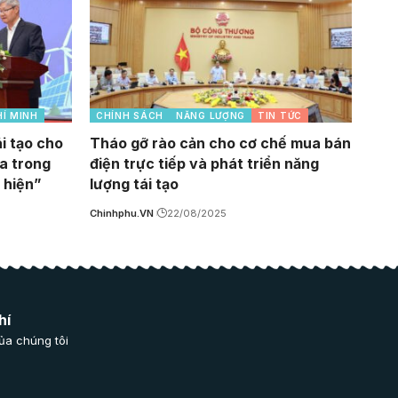
HÍ MINH
CHÍNH SÁCH
NĂNG LƯỢNG
TIN TỨC
i tạo cho
Tháo gỡ rào cản cho cơ chế mua bán
a trong
điện trực tiếp và phát triển năng
 hiện”
lượng tái tạo
Chinhphu.VN
22/08/2025
hí
ủa chúng tôi