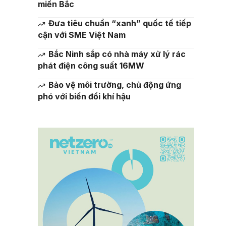
miền Bắc
Đưa tiêu chuẩn “xanh” quốc tế tiếp
cận với SME Việt Nam
Bắc Ninh sắp có nhà máy xử lý rác
phát điện công suất 16MW
Bảo vệ môi trường, chủ động ứng
phó với biến đổi khí hậu