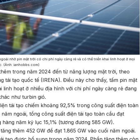
goái nhờ pin mặt trời có chi phí ngày càng rẻ và có thể triển khai linh hoạt ở mọi
ạc. (Ảnh: ianhobbs.com)
thêm trong năm 2024 đến từ năng lượng mặt trời, theo
 tái tạo quốc tế (IRENA). Điều này cho thấy, tấm pin mặt
i linh hoạt ở nhiều địa hình với chi phí ngày càng rẻ đang
khác như turbin gió.
iện tái tạo chiếm khoảng 92,5% trong công suất điện toàn
năm ngoái, tổng công suất điện tái tạo toàn cầu đạt
g hàng năm kỷ lục 15,1% (tương đương 585 GW).
i tăng thêm 452 GW để đạt 1.865 GW vào cuối năm ngoái.
tái tạo được bổ sung trong năm 2024. Phần tăng thêm còn