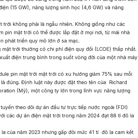
y điện (15 GW), năng lượng sinh học (4,6 GW) và năng
t trời không phải là ngẫu nhiên. Không giống như các
m pin mặt trời có thể được lắp đặt ở mọi nơi, từ mái nhà
n phát triển quy mô lớn ở sa mạc.
 mặt trời thường có chi phí điện quy đổi (LCOE) thấp nhất.
 xuất điện trung bình trong suốt vòng đời của một nhà máy
ule pin mặt trời mặt trời có xu hướng giảm 75% sau mỗi
là đúng. Định luật này được đặt theo tên của Richard
tion (Mỹ), một công ty lớn trong lĩnh vực năng lượng
 tuyến theo dõi dự án đầu tư trực tiếp nước ngoài (FDI)
ới các dự án điện mặt trời trong năm 2024 đạt 88 tỉ đô la
ô la của năm 2023 nhưng gấp đôi mức 41 tỉ đô la cam kết