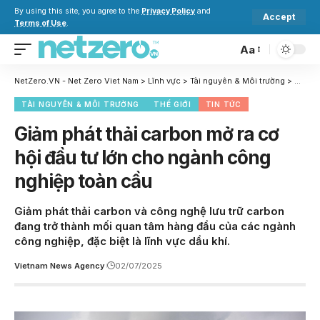
By using this site, you agree to the
Privacy Policy
and
Accept
Terms of Use
.
Aa
NetZero.VN - Net Zero Viet Nam
>
Lĩnh vực
>
Tài nguyên & Môi trường
>
Giảm p
TÀI NGUYÊN & MÔI TRƯỜNG
THẾ GIỚI
TIN TỨC
Giảm phát thải carbon mở ra cơ
hội đầu tư lớn cho ngành công
nghiệp toàn cầu
Giảm phát thải carbon và công nghệ lưu trữ carbon
đang trở thành mối quan tâm hàng đầu của các ngành
công nghiệp, đặc biệt là lĩnh vực dầu khí.
Vietnam News Agency
02/07/2025