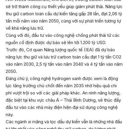
sẽ trở thành công cụ thiết yếu giúp giảm phát thải. Năng lực
thu giữ carbon toàn cầu dự kiến tăng gấp 28 lần, đạt 2,06 tỷ
tấn mỗi năm vào năm 2050, cùng với sự phát triển tương tự
về khả năng lưu trữ.
Cùng với đó, đầu tư vào công nghệ chống phát thải từ các
nguồn cố định được dự báo sẽ lên tới 1.200 tỷ USD.
Trước đó, Cơ quan Năng lượng quốc tế (IEA) đã dự báo
năng lực thu giữ và lưu trữ carbon toàn cầu đạt 1 tỷ tấn CO2
vào năm 2030, 2,5 tỷ tấn vào năm 2040 và 4 tỷ tấn vào năm
2050.
Đáng chú ý, công nghệ hydrogen xanh được xem là động
lực tăng trưởng chủ chốt đến năm 2035 nhờ hiệu quả chi
phí vượt trội so với các giải pháp khác. An ninh năng lượng,
đặc biệt tại khu vực châu Á – Thái Bình Dương, sẽ thúc đẩy
đầu tư vào các nhà máy điện hiện đại sử dụng công nghệ
này.
Các ngành xi măng và lọc dầu dự kiến vẫn là những nhà đầu
tư lớn nhất vào công nghệ thu giữ carbon, do lượng phát