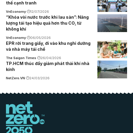
thế cạnh tranh
VnEconomy
12/07/2026
“Khóa vòi nước trước khi lau sàn”: Năng
lượng tái tạo hiệu quả hơn thu CO₂ từ
không khí
VnEconomy
06/05/2026
EPR rời trang giấy, đi vào khu nghỉ dưỡng
và nhà máy tái chế
The Saigon Times
26/04/2026
TP.HCM thúc đẩy giảm phát thải khí nhà
kính
NetZero.VN
24/03/2026