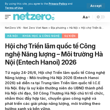
By using this site, you agree to the
Privacy Policy
and
Accept
Terms of Use
.
Aa
NetZero.VN - Net Zero Viet Nam
>
Địa phương
>
Hà Nội
>
Hội chợ Triển lãm quốc tế Công nghệ Năng lượng – Môi trường Hà Nội (Entech Hanoi) 2026
HÀ NỘI
KHOA HỌC & CÔNG NGHỆ
SỰ KIỆN
Hội chợ Triển lãm quốc tế Công
nghệ Năng lượng – Môi trường Hà
Nội (Entech Hanoi) 2026
Từ ngày 24-26/6, Hội chợ Triển lãm quốc tế Công nghệ
Năng lượng - Môi trường Hà Nội 2026 (Entech Hanoi
2026) sẽ diễn ra tại Trung tâm Triển lãm quốc tế I.C.E
Hà Nội. Đây là sự kiện thường niên do UBND thành phố
Hà Nội chỉ đạo, Sở Công Thương Hà Nội chủ trì tổ chức,
nhằm thúc đẩy hợp tác, chuyển giao công nghệ và
phát triển các giải pháp năng lượng, môi trường theo
hướng xanh và bền vững.