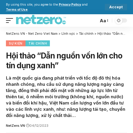
By using this site, you agree to the
Privacy Policy
and
Accept
Terms of Use
.
Aa
NetZero.VN - Net Zero Viet Nam
>
Lĩnh vực
>
Tài chính
>
Hội thảo “Dẫn nguồn vốn lớn cho tín dụng xanh”
SỰ KIỆN
TÀI CHÍNH
Hội thảo “Dẫn nguồn vốn lớn cho
tín dụng xanh”
Là một quốc gia đang phát triển với tốc độ đô thị hóa
nhanh chóng, nhu cầu sử dụng năng lượng ngày càng
tăng, đồng thời phải đối mặt với những áp lực lớn từ
thiên tai, ô nhiễm môi trường (không khí, nguồn nước)
và biến đổi khí hậu, Việt Nam cần lượng vốn lớn đầu tư
vào các lĩnh vực xanh, như: năng lượng tái tạo, chuyển
đổi năng lượng, xử lý chất thải…
NetZero.VN
04/12/2023