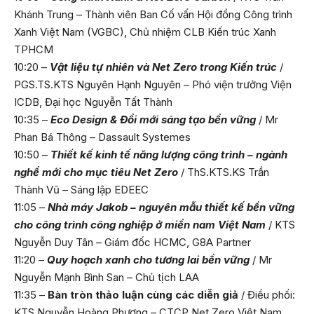
Khánh Trung – Thành viên Ban Cố vấn Hội đồng Công trình
Xanh Việt Nam (VGBC), Chủ nhiệm CLB Kiến trúc Xanh
TPHCM
10:20 –
Vật liệu tự nhiên và Net Zero trong Kiến trúc
/
PGS.TS.KTS Nguyên Hạnh Nguyên – Phó viện trưởng Viện
ICDB, Đại học Nguyễn Tất Thành
10:35 –
Eco Design & Đổi mới sáng tạo bền vững
/ Mr
Phan Bá Thông – Dassault Systemes
10:50 –
Thiết kế kinh tế năng lượng công trình – ngành
nghề mới cho mục tiêu Net Zero
/ ThS.KTS.KS Trần
Thành Vũ – Sáng lập EDEEC
11:05 –
Nhà máy Jakob – nguyên mẫu thiết kế bền vững
cho công trình công nghiệp ở miền nam Việt Nam
/ KTS
Nguyễn Duy Tân – Giám đốc HCMC, G8A Partner
11:20 –
Quy hoạch xanh cho tương lai bền vững
/ Mr
Nguyễn Mạnh Bình San – Chủ tịch LAA
11:35 –
Bàn tròn thảo luận cùng các diễn giả
/ Điều phối:
KTS Nguyễn Hoàng Phương – CTCP Net Zero Việt Nam