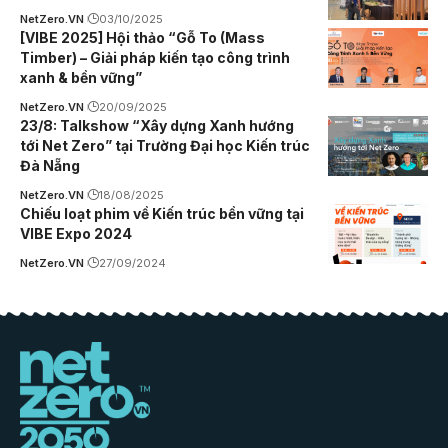
NetZero.VN
03/10/2025
[VIBE 2025] Hội thảo “Gỗ To (Mass
Timber) – Giải pháp kiến tạo công trình
xanh & bền vững”
NetZero.VN
20/09/2025
23/8: Talkshow “Xây dựng Xanh hướng
tới Net Zero” tại Trường Đại học Kiến trúc
Đà Nẵng
NetZero.VN
18/08/2025
Chiếu loạt phim về Kiến trúc bền vững tại
VIBE Expo 2024
NetZero.VN
27/09/2024