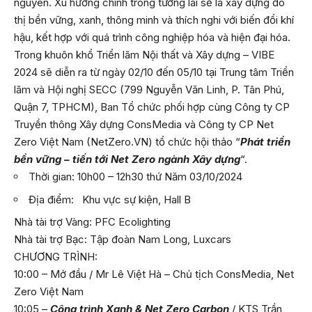
nguyên. Xu hướng chính trong tương lai sẽ là xây dựng đô
thị bền vững, xanh, thông minh và thích nghi với biến đổi khí
hậu, kết hợp với quá trình công nghiệp hóa và hiện đại hóa.
Trong khuôn khổ Triển lãm Nội thất và Xây dựng – VIBE
2024 sẽ diễn ra từ ngày 02/10 đến 05/10 tại Trung tâm Triển
lãm và Hội nghị SECC (799 Nguyễn Văn Linh, P. Tân Phú,
Quận 7, TPHCM), Ban Tổ chức phối hợp cùng Công ty CP
Truyền thông Xây dựng ConsMedia và Công ty CP Net
Zero Việt Nam (NetZero.VN) tổ chức hội thảo “
Phát triển
bền vững – tiến tới Net Zero ngành Xây dựng
“.
Thời gian: 10h00 – 12h30 thứ Năm 03/10/2024
Địa điểm: Khu vực sự kiện, Hall B
Nhà tài trợ Vàng: PFC Ecolighting
Nhà tài trợ Bạc: Tập đoàn Nam Long, Luxcars
CHƯƠNG TRÌNH:
10:00 – Mở đầu / Mr Lê Việt Hà – Chủ tịch ConsMedia, Net
Zero Việt Nam
10:05 –
Công trình Xanh & Net Zero Carbon
/ KTS Trần