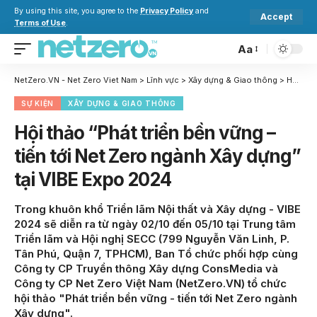
By using this site, you agree to the
Privacy Policy
and
Accept
Terms of Use
.
Aa
NetZero.VN - Net Zero Viet Nam
>
Lĩnh vực
>
Xây dựng & Giao thông
>
Hội thảo “Phát triển bền vững – tiến tới Net Zero ngành Xây dựng” tại VIBE Expo 2024
SỰ KIỆN
XÂY DỰNG & GIAO THÔNG
Hội thảo “Phát triển bền vững –
tiến tới Net Zero ngành Xây dựng”
tại VIBE Expo 2024
Trong khuôn khổ Triển lãm Nội thất và Xây dựng - VIBE
2024 sẽ diễn ra từ ngày 02/10 đến 05/10 tại Trung tâm
Triển lãm và Hội nghị SECC (799 Nguyễn Văn Linh, P.
Tân Phú, Quận 7, TPHCM), Ban Tổ chức phối hợp cùng
Công ty CP Truyền thông Xây dựng ConsMedia và
Công ty CP Net Zero Việt Nam (NetZero.VN) tổ chức
hội thảo "Phát triển bền vững - tiến tới Net Zero ngành
Xây dựng".