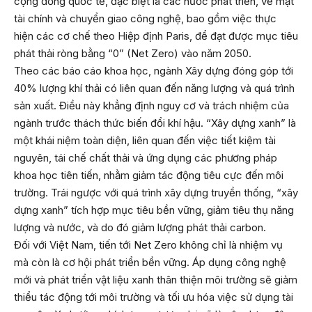
cộng đồng quốc tế, đặc biệt là các nước phát triển, về mặt
tài chính và chuyển giao công nghệ, bao gồm việc thực
hiện các cơ chế theo Hiệp định Paris, để đạt được mục tiêu
phát thải ròng bằng “0” (Net Zero) vào năm 2050.
Theo các báo cáo khoa học, ngành Xây dựng đóng góp tới
40% lượng khí thải có liên quan đến năng lượng và quá trình
sản xuất. Điều này khẳng định nguy cơ và trách nhiệm của
ngành trước thách thức biến đổi khí hậu. “Xây dựng xanh” là
một khái niệm toàn diện, liên quan đến việc tiết kiệm tài
nguyên, tái chế chất thải và ứng dụng các phương pháp
khoa học tiên tiến, nhằm giảm tác động tiêu cực đến môi
trường. Trái ngược với quá trình xây dựng truyền thống, “xây
dựng xanh” tích hợp mục tiêu bền vững, giảm tiêu thụ năng
lượng và nước, và do đó giảm lượng phát thải carbon.
Đối với Việt Nam, tiến tới Net Zero không chỉ là nhiệm vụ
mà còn là cơ hội phát triển bền vững. Áp dụng công nghệ
mới và phát triển vật liệu xanh thân thiện môi trường sẽ giảm
thiểu tác động tới môi trường và tối ưu hóa việc sử dụng tài