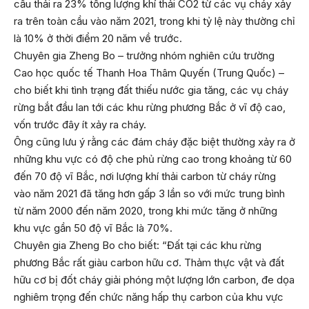
cầu thải ra 23% tổng lượng khí thải CO2 từ các vụ cháy xảy
ra trên toàn cầu vào năm 2021, trong khi tỷ lệ này thường chỉ
là 10% ở thời điểm 20 năm về trước.
Chuyên gia Zheng Bo – trưởng nhóm nghiên cứu trường
Cao học quốc tế Thanh Hoa Thâm Quyến (Trung Quốc) –
cho biết khi tình trạng đất thiếu nước gia tăng, các vụ cháy
rừng bắt đầu lan tới các khu rừng phương Bắc ở vĩ độ cao,
vốn trước đây ít xảy ra cháy.
Ông cũng lưu ý rằng các đám cháy đặc biệt thường xảy ra ở
những khu vực có độ che phủ rừng cao trong khoảng từ 60
đến 70 độ vĩ Bắc, nơi lượng khí thải carbon từ cháy rừng
vào năm 2021 đã tăng hơn gấp 3 lần so với mức trung bình
từ năm 2000 đến năm 2020, trong khi mức tăng ở những
khu vực gần 50 độ vĩ Bắc là 70%.
Chuyên gia Zheng Bo cho biết: “Đất tại các khu rừng
phương Bắc rất giàu carbon hữu cơ. Thảm thực vật và đất
hữu cơ bị đốt cháy giải phóng một lượng lớn carbon, đe dọa
nghiêm trọng đến chức năng hấp thụ carbon của khu vực