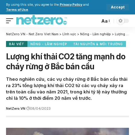
By using this site, you agree to the
Privacy Policy
and
Accept
Terms of Use
.
Aa
NetZero.VN - Net Zero Viet Nam
>
Lĩnh vực
>
Nông - Lâm nghiệp
>
Lượng khí thải CO2 tăng mạnh do cháy rừng ở Bắc bán cầu
BÀI VIẾT
NÔNG - LÂM NGHIỆP
TÀI NGUYÊN & MÔI TRƯỜNG
Lượng khí thải CO2 tăng mạnh do
cháy rừng ở Bắc bán cầu
Theo nghiên cứu, các vụ cháy rừng ở Bắc bán cầu thải
ra 23% tổng lượng khí thải CO2 từ các vụ cháy xảy ra
trên toàn cầu vào năm 2021, trong khi tỷ lệ này thường
chỉ là 10% ở thời điểm 20 năm về trước.
NetZero.VN
08/04/2023