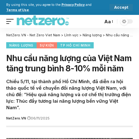
By using this site, you agree to the
Privacy Policy
and
Accept
Terms of Use
.
Aa
NetZero.VN - Net Zero Viet Nam
>
Lĩnh vực
>
Năng lượng
>
Nhu cầu năng lượng của Việt Nam tăng trung bình 8-10% mỗi năm
NĂNG LƯỢNG
SỰ KIỆN
TP HỒ CHÍ MINH
Nhu cầu năng lượng của Việt Nam
tăng trung bình 8-10% mỗi năm
Chiều 5/11, tại thành phố Hồ Chí Minh, đã diễn ra hội
thảo quốc tế về chuyển đổi năng lượng Việt Nam, với
chủ đề: “Hiệu quả năng lượng và cơ chế thị trường điện
lực: Thúc đẩy tương lai năng lượng bền vững Việt
Nam”.
NetZero.VN
06/11/2025