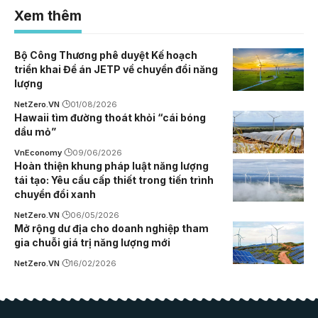
Xem thêm
Bộ Công Thương phê duyệt Kế hoạch
triển khai Đề án JETP về chuyển đổi năng
lượng
NetZero.VN
01/08/2026
Hawaii tìm đường thoát khỏi “cái bóng
dầu mỏ”
VnEconomy
09/06/2026
Hoàn thiện khung pháp luật năng lượng
tái tạo: Yêu cầu cấp thiết trong tiến trình
chuyển đổi xanh
NetZero.VN
06/05/2026
Mở rộng dư địa cho doanh nghiệp tham
gia chuỗi giá trị năng lượng mới
NetZero.VN
16/02/2026