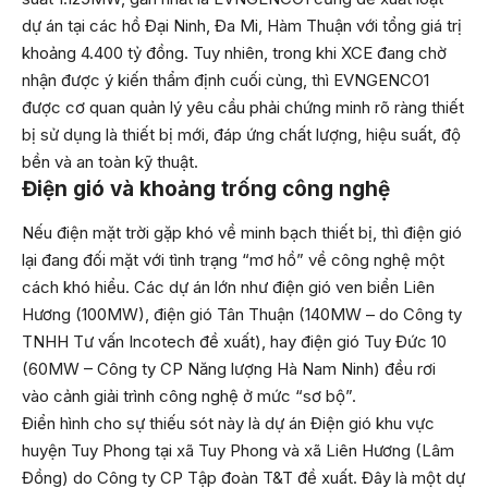
dự án tại các hồ Đại Ninh, Đa Mi, Hàm Thuận với tổng giá trị
khoảng 4.400 tỷ đồng. Tuy nhiên, trong khi XCE đang chờ
nhận được ý kiến thẩm định cuối cùng, thì EVNGENCO1
được cơ quan quản lý yêu cầu phải chứng minh rõ ràng thiết
bị sử dụng là thiết bị mới, đáp ứng chất lượng, hiệu suất, độ
bền và an toàn kỹ thuật.
Điện gió và khoảng trống công nghệ
Nếu điện mặt trời gặp khó về minh bạch thiết bị, thì điện gió
lại đang đối mặt với tình trạng “mơ hồ” về công nghệ một
cách khó hiểu. Các dự án lớn như điện gió ven biển Liên
Hương (100MW), điện gió Tân Thuận (140MW – do Công ty
TNHH Tư vấn Incotech đề xuất), hay điện gió Tuy Đức 10
(60MW – Công ty CP Năng lượng Hà Nam Ninh) đều rơi
vào cảnh giải trình công nghệ ở mức “sơ bộ”.
Điển hình cho sự thiếu sót này là dự án Điện gió khu vực
huyện Tuy Phong tại xã Tuy Phong và xã Liên Hương (Lâm
Đồng) do Công ty CP Tập đoàn T&T đề xuất. Đây là một dự