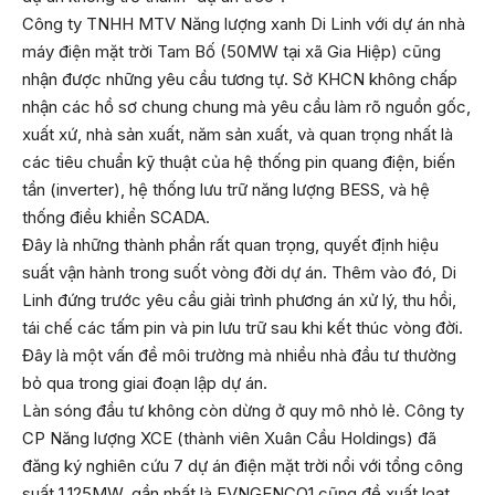
Công ty TNHH MTV Năng lượng xanh Di Linh với dự án nhà
máy điện mặt trời Tam Bố (50MW tại xã Gia Hiệp) cũng
nhận được những yêu cầu tương tự. Sở KHCN không chấp
nhận các hồ sơ chung chung mà yêu cầu làm rõ nguồn gốc,
xuất xứ, nhà sản xuất, năm sản xuất, và quan trọng nhất là
các tiêu chuẩn kỹ thuật của hệ thống pin quang điện, biến
tần (inverter), hệ thống lưu trữ năng lượng BESS, và hệ
thống điều khiển SCADA.
Đây là những thành phần rất quan trọng, quyết định hiệu
suất vận hành trong suốt vòng đời dự án. Thêm vào đó, Di
Linh đứng trước yêu cầu giải trình phương án xử lý, thu hồi,
tái chế các tấm pin và pin lưu trữ sau khi kết thúc vòng đời.
Đây là một vấn đề môi trường mà nhiều nhà đầu tư thường
bỏ qua trong giai đoạn lập dự án.
Làn sóng đầu tư không còn dừng ở quy mô nhỏ lẻ. Công ty
CP Năng lượng XCE (thành viên Xuân Cầu Holdings) đã
đăng ký nghiên cứu 7 dự án điện mặt trời nổi với tổng công
suất 1.125MW, gần nhất là EVNGENCO1 cũng đề xuất loạt