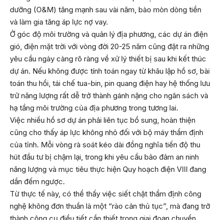
dưỡng (O&M) tăng mạnh sau vài năm, bào mòn dòng tiền
và làm gia tăng áp lực nợ vay.
Ở góc độ môi trường và quản lý địa phương, các dự án điện
gió, điện mặt trời với vòng đời 20-25 năm cũng đặt ra những
yêu cầu ngày càng rõ ràng về xử lý thiết bị sau khi kết thúc
dự án. Nếu không được tính toán ngay từ khâu lập hồ sơ, bài
toán thu hồi, tái chế tua-bin, pin quang điện hay hệ thống lưu
trữ năng lượng rất dễ trở thành gánh nặng cho ngân sách và
hạ tầng môi trường của địa phương trong tương lai.
Việc nhiều hồ sơ dự án phải liên tục bổ sung, hoàn thiện
cũng cho thấy áp lực không nhỏ đối với bộ máy thẩm định
của tỉnh. Mỗi vòng rà soát kéo dài đồng nghĩa tiến độ thu
hút đầu tư bị chậm lại, trong khi yêu cầu bảo đảm an ninh
năng lượng và mục tiêu thực hiện Quy hoạch điện VIII đang
dần đếm ngược.
Từ thực tế này, có thể thấy việc siết chặt thẩm định công
nghệ không đơn thuần là một “rào cản thủ tục”, mà đang trở
thành công cụ điều tiết cần thiết trong giai đoạn chuyển