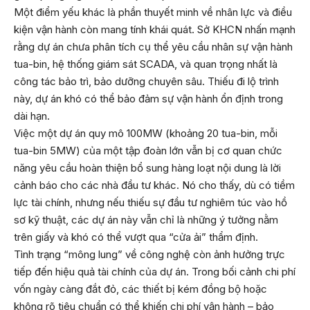
Một điểm yếu khác là phần thuyết minh về nhân lực và điều
kiện vận hành còn mang tính khái quát. Sở KHCN nhấn mạnh
rằng dự án chưa phân tích cụ thể yêu cầu nhân sự vận hành
tua-bin, hệ thống giám sát SCADA, và quan trọng nhất là
công tác bảo trì, bảo dưỡng chuyên sâu. Thiếu đi lộ trình
này, dự án khó có thể bảo đảm sự vận hành ổn định trong
dài hạn.
Việc một dự án quy mô 100MW (khoảng 20 tua-bin, mỗi
tua-bin 5MW) của một tập đoàn lớn vẫn bị cơ quan chức
năng yêu cầu hoàn thiện bổ sung hàng loạt nội dung là lời
cảnh báo cho các nhà đầu tư khác. Nó cho thấy, dù có tiềm
lực tài chính, nhưng nếu thiếu sự đầu tư nghiêm túc vào hồ
sơ kỹ thuật, các dự án này vẫn chỉ là những ý tưởng nằm
trên giấy và khó có thể vượt qua “cửa ải” thẩm định.
Tình trạng “mông lung” về công nghệ còn ảnh hưởng trực
tiếp đến hiệu quả tài chính của dự án. Trong bối cảnh chi phí
vốn ngày càng đắt đỏ, các thiết bị kém đồng bộ hoặc
không rõ tiêu chuẩn có thể khiến chi phí vận hành – bảo