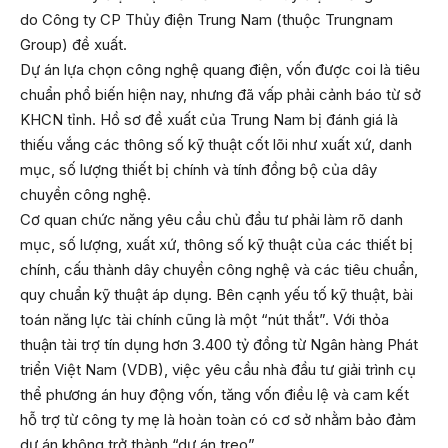
do Công ty CP Thủy điện Trung Nam (thuộc Trungnam
Group) đề xuất.
Dự án lựa chọn công nghệ quang điện, vốn được coi là tiêu
chuẩn phổ biến hiện nay, nhưng đã vấp phải cảnh báo từ sở
KHCN tỉnh. Hồ sơ đề xuất của Trung Nam bị đánh giá là
thiếu vắng các thông số kỹ thuật cốt lõi như xuất xứ, danh
mục, số lượng thiết bị chính và tính đồng bộ của dây
chuyền công nghệ.
Cơ quan chức năng yêu cầu chủ đầu tư phải làm rõ danh
mục, số lượng, xuất xứ, thông số kỹ thuật của các thiết bị
chính, cấu thành dây chuyền công nghệ và các tiêu chuẩn,
quy chuẩn kỹ thuật áp dụng. Bên cạnh yếu tố kỹ thuật, bài
toán năng lực tài chính cũng là một “nút thắt”. Với thỏa
thuận tài trợ tín dụng hơn 3.400 tỷ đồng từ Ngân hàng Phát
triển Việt Nam (VDB), việc yêu cầu nhà đầu tư giải trình cụ
thể phương án huy động vốn, tăng vốn điều lệ và cam kết
hỗ trợ từ công ty mẹ là hoàn toàn có cơ sở nhằm bảo đảm
dự án không trở thành “dự án treo”.