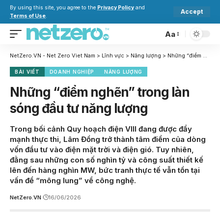
By using this site, you agree to the
Privacy Policy
and
Accept
Terms of Use
.
Aa
NetZero.VN - Net Zero Viet Nam
>
Lĩnh vực
>
Năng lượng
>
Những “điểm nghẽn” trong làn sóng đầu tư năng lượng
BÀI VIẾT
DOANH NGHIỆP
NĂNG LƯỢNG
Những “điểm nghẽn” trong làn
sóng đầu tư năng lượng
Trong bối cảnh Quy hoạch điện VIII đang được đẩy
mạnh thực thi, Lâm Đồng trở thành tâm điểm của dòng
vốn đầu tư vào điện mặt trời và điện gió. Tuy nhiên,
đằng sau những con số nghìn tỷ và công suất thiết kế
lên đến hàng nghìn MW, bức tranh thực tế vẫn tồn tại
vấn đề “mông lung” về công nghệ.
NetZero.VN
16/06/2026