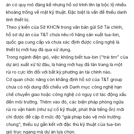
án có quy mô đáng kể nhưng hồ sơ trình lên lại bộc lộ nhiều
khoảng trống về mặt kỹ thuật. Đặc biệt là vấn đề thiếu danh
tính thiết bị.
Theo ý kiến của Sở KHCN trong văn bản gửi Sở Tài chính,
hồ sơ dự án của T&T chưa nêu rõ hãng sản xuất tua-bin,
quốc gia cung cấp và chưa xác định được công nghệ là
thiết bị mới hay đã qua sử dụng.
Trong ngành điện gió, việc không biết tua-bin (“trái tim” của
dự án) xuất xứ từ đâu, là hàng mới hay đã tân trang là một
rủi ro cực lớn đối với bất kỳ phương án tài chính nào.
Cơ quan chức năng còn khẳng định hồ sơ của T&T group
chưa có nội dung đối chiếu với Danh mục công nghệ hạn
chế chuyển giao hoặc công nghệ có nguy cơ tác động xấu
đến môi trường. Thêm vào đó, các biện pháp phòng ngừa
rủi ro vận hành (như sự cố kỹ thuật, phát thải tiếng ồn) mới
chỉ được đề cập ở mức độ “giải pháp bảo vệ môi trường
chung”, thiếu sự gắn kết với đặc thù kỹ thuật của tua-bin
gió trục ngang mà dự án lựa chọn.