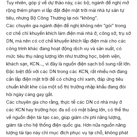
Tuy nhiên, góp ý về dự thảo này, các bộ, ngành đề nghị mở
rộng thêm phạm vi lắp đặt điện mặt trời mái nhà tự sản tự
tiêu, nhưng Bộ Công Thương lại nói “không”.
Các chuyên gia ngành điện đề nghị không nên “gói” trong
cơ chế chỉ khuyến khích làm điện mái nhà ở, công sở, trụ sở
DN, mà nên có cơ chế khuyến khích lắp điện mái cho các
công trình khác đang hoạt động dịch vụ và sản xuất, có
mức tiêu thụ năng lượng lớn như trường học, bệnh viện,
khách sạn, KCN…, vì đây là nguồn điện sạch bổ sung rất lớn.
Đặc biệt đối với các DN trong các KCN, rất nhiều nơi đang
cần lắp điện mặt trời để có chứng chỉ xanh, đáp ứng tiêu
chuẩn khắt khe của một số thị trường nhập khẩu đang đòi
hỏi ngày càng gay gắt.
Các chuyên gia cho rằng, thực tế các DN có nhà máy ở
các KCN hay trường học đa số có mặt bằng lớn, có thể thu
về nguồn điện tái tạo cao, giúp giảm chi phí năng lượng,
giảm tải cho hệ thống điện quốc gia. Hơn nữa nguồn năng
lượng tái tạo này chỉ mục đích phục vụ tại chỗ, không phát