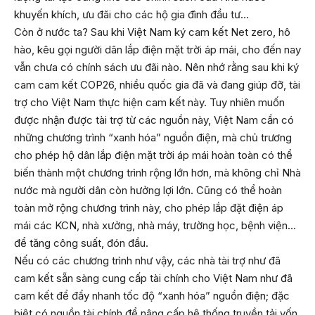
khuyến khích, ưu đãi cho các hộ gia đình đầu tư…
Còn ở nước ta? Sau khi Việt Nam ký cam kết Net zero, hô
hào, kêu gọi người dân lắp điện mặt trời áp mái, cho đến nay
vẫn chưa có chính sách ưu đãi nào. Nên nhớ rằng sau khi ký
cam cam kết COP26, nhiều quốc gia đã và đang giúp đỡ, tài
trợ cho Việt Nam thực hiện cam kết này. Tuy nhiên muốn
được nhận được tài trợ từ các nguồn này, Việt Nam cần có
những chương trình “xanh hóa” nguồn điện, mà chủ trương
cho phép hộ dân lắp điện mặt trời áp mái hoàn toàn có thể
biến thành một chương trình rộng lớn hơn, mà không chỉ Nhà
nước mà người dân còn hưởng lợi lớn. Cũng có thể hoàn
toàn mở rộng chương trình này, cho phép lắp đặt điện áp
mái các KCN, nhà xưởng, nhà máy, trường học, bệnh viện…
để tăng công suất, đón đầu.
Nếu có các chương trình như vậy, các nhà tài trợ như đã
cam kết sẵn sàng cung cấp tài chính cho Việt Nam như đã
cam kết để đẩy nhanh tốc độ “xanh hóa” nguồn điện; đặc
biệt có nguồn tài chính để nâng cấp hệ thống truyền tải vốn