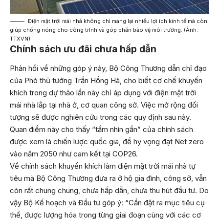
Điện mặt trời mái nhà không chỉ mang lại nhiều lợi ích kinh tế mà còn
giúp chống nóng cho công trình và góp phần bảo vệ môi trường. (Ảnh:
TTXVN)
Chính sách ưu đãi chưa hấp dẫn
Phản hồi về những góp ý này, Bộ Công Thương dẫn chỉ đạo
của Phó thủ tướng Trần Hồng Hà, cho biết cơ chế khuyến
khích trong dự thảo lần này chỉ áp dụng với điện mặt trời
mái nhà lắp tại nhà ở, cơ quan công sở. Việc mở rộng đối
tượng sẽ được nghiên cứu trong các quy định sau này.
Quan điểm này cho thấy “tầm nhìn gần” của chính sách
được xem là chiến lược quốc gia, để hy vọng đạt Net zero
vào năm 2050 như cam kết tại COP26.
Về chính sách khuyến khích làm điện mặt trời mái nhà tự
tiêu mà Bộ Công Thương đưa ra ở hộ gia đình, công sở, vẫn
còn rất chung chung, chưa hấp dẫn, chưa thu hút đầu tư. Do
vậy Bộ Kế hoạch và Đầu tư góp ý: “Cần đặt ra mục tiêu cụ
thể, được lượng hóa trong từng giai đoạn cùng với các cơ