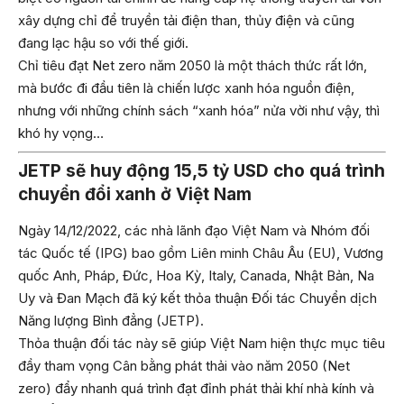
xây dựng chỉ để truyền tải điện than, thủy điện và cũng
đang lạc hậu so với thế giới.
Chỉ tiêu đạt Net zero năm 2050 là một thách thức rất lớn,
mà bước đi đầu tiên là chiến lược xanh hóa nguồn điện,
nhưng với những chính sách “xanh hóa” nửa vời như vậy, thì
khó hy vọng…
JETP sẽ huy động 15,5 tỷ USD cho quá trình
chuyển đổi xanh ở Việt Nam
Ngày 14/12/2022, các nhà lãnh đạo Việt Nam và Nhóm đối
tác Quốc tế (IPG) bao gồm Liên minh Châu Âu (EU), Vương
quốc Anh, Pháp, Đức, Hoa Kỳ, Italy, Canada, Nhật Bản, Na
Uy và Đan Mạch đã ký kết thỏa thuận Đối tác Chuyển dịch
Năng lượng Bình đẳng (JETP).
Thỏa thuận đối tác này sẽ giúp Việt Nam hiện thực mục tiêu
đầy tham vọng Cân bằng phát thải vào năm 2050 (Net
zero) đẩy nhanh quá trình đạt đỉnh phát thải khí nhà kính và