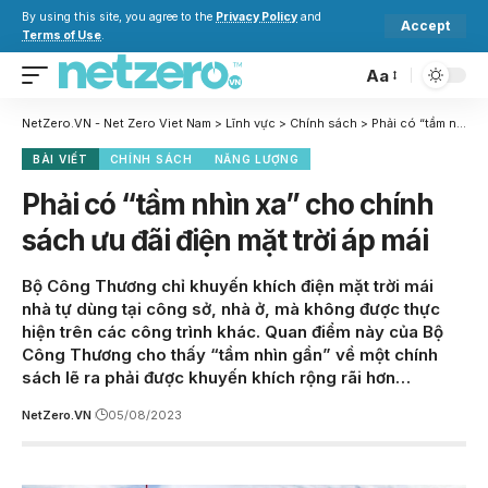
By using this site, you agree to the
Privacy Policy
and
Accept
Terms of Use
.
Aa
NetZero.VN - Net Zero Viet Nam
>
Lĩnh vực
>
Chính sách
>
Phải có “tầm nhìn xa” cho chính sách ưu đãi điện mặt trời áp mái
BÀI VIẾT
CHÍNH SÁCH
NĂNG LƯỢNG
Phải có “tầm nhìn xa” cho chính
sách ưu đãi điện mặt trời áp mái
Bộ Công Thương chỉ khuyến khích điện mặt trời mái
nhà tự dùng tại công sở, nhà ở, mà không được thực
hiện trên các công trình khác. Quan điểm này của Bộ
Công Thương cho thấy “tầm nhìn gần” về một chính
sách lẽ ra phải được khuyến khích rộng rãi hơn…
NetZero.VN
05/08/2023