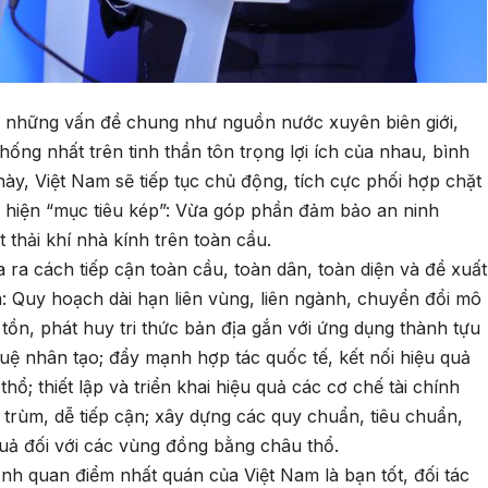
những vấn đề chung như nguồn nước xuyên biên giới,
hống nhất trên tinh thần tôn trọng lợi ích của nhau, bình
 này, Việt Nam sẽ tiếp tục chủ động, tích cực phối hợp chặt
c hiện “mục tiêu kép”: Vừa góp phần đảm bảo an ninh
t thải khí nhà kính trên toàn cầu.
 ra cách tiếp cận toàn cầu, toàn dân, toàn diện và đề xuất
: Quy hoạch dài hạn liên vùng, liên ngành, chuyển đổi mô
tồn, phát huy tri thức bản địa gắn với ứng dụng thành tựu
tuệ nhân tạo; đẩy mạnh hợp tác quốc tế, kết nối hiệu quả
ổ; thiết lập và triển khai hiệu quả các cơ chế tài chính
trùm, dễ tiếp cận; xây dựng các quy chuẩn, tiêu chuẩn,
 quả đối với các vùng đồng bằng châu thổ.
h quan điểm nhất quán của Việt Nam là bạn tốt, đối tác