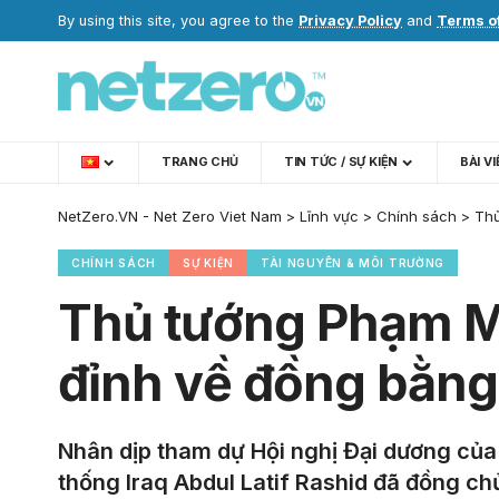
By using this site, you agree to the
Privacy Policy
and
Terms o
TRANG CHỦ
TIN TỨC / SỰ KIỆN
BÀI V
NetZero.VN - Net Zero Viet Nam
>
Lĩnh vực
>
Chính sách
>
Thủ
CHÍNH SÁCH
SỰ KIỆN
TÀI NGUYÊN & MÔI TRƯỜNG
Thủ tướng Phạm Mi
đỉnh về đồng bằng 
Nhân dịp tham dự Hội nghị Đại dương của
thống Iraq Abdul Latif Rashid đã đồng ch