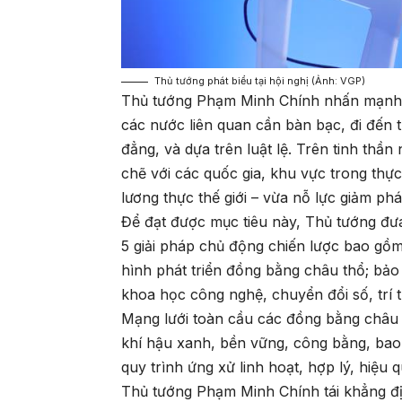
Thủ tướng phát biểu tại hội nghị (Ảnh: VGP)
Thủ tướng Phạm Minh Chính nhấn mạnh 
các nước liên quan cần bàn bạc, đi đến t
đẳng, và dựa trên luật lệ. Trên tinh thần
chẽ với các quốc gia, khu vực trong thự
lương thực thế giới – vừa nỗ lực giảm phá
Để đạt được mục tiêu này, Thủ tướng đưa
5 giải pháp chủ động chiến lược bao gồm
hình phát triển đồng bằng châu thổ; bảo 
khoa học công nghệ, chuyển đổi số, trí 
Mạng lưới toàn cầu các đồng bằng châu th
khí hậu xanh, bền vững, công bằng, bao 
quy trình ứng xử linh hoạt, hợp lý, hiệu
Thủ tướng Phạm Minh Chính tái khẳng địn