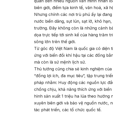
quan đến nhiều nguồn văn minh nhân loại
biên giới, điểm tựa kinh tế, văn hoá, xã h
Nhưng chính các nơi trù phú ấy lại đang
nước biển dâng, sụt lún, sạt lở, khô hạ
trường. Đây không còn là những cảnh báo
dọa trực tiếp tới sinh kế của hàng trăm
sông lớn trên thế giới.
Từ góc độ Việt Nam là quốc gia có diện 
ứng với biến đổi khí hậu tại các đồng b
mà còn là sứ mệnh lịch sử.
Thủ tướng cũng chia sẻ kinh nghiệm của 
“đồng lợi ích, đa mục tiêu”, tập trung tri
pháp nhằm: Huy động các nguồn lực đầu 
chống chịu, khả năng thích ứng với biến
hình sản xuất 1 triệu ha lúa theo hướng
xuyên biên giới và bảo vệ nguồn nước, n
tác phát triển, các tổ chức quốc tế.