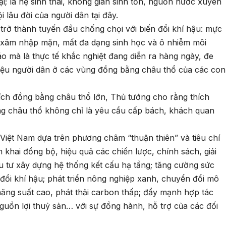
; là hệ sinh thái, không gian sinh tồn, nguồn nước xuyên
ội lâu đời của người dân tại đây.
 trở thành tuyến đầu chống chọi với biến đổi khí hậu: mực
n, xâm nhập mặn, mất đa dạng sinh học và ô nhiễm môi
 mà là thực tế khắc nghiệt đang diễn ra hàng ngày, đe
 triệu người dân ở các vùng đồng bằng châu thổ của các con
tích đồng bằng châu thổ lớn, Thủ tướng cho rằng thích
ằng châu thổ không chỉ là yêu cầu cấp bách, khách quan
Việt Nam dựa trên phương châm “thuận thiên” và tiêu chí
ển khai đồng bộ, hiệu quả các chiến lược, chính sách, giải
tư xây dựng hệ thống kết cấu hạ tầng; tăng cường sức
 đổi khí hậu; phát triển nông nghiệp xanh, chuyển đổi mô
 năng suất cao, phát thải carbon thấp; đẩy mạnh hợp tác
guồn lợi thuỷ sản… với sự đồng hành, hỗ trợ của các đối