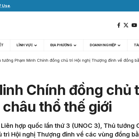
f Use
.
IẾT
LĨNH VỰC
ĐỊA PHƯƠNG
DOANH NGHIỆP
TÀI
 tướng Phạm Minh Chính đồng chủ trì Hội nghị Thượng đỉnh về đồng bằ
nh Chính đồng chủ t
châu thổ thế giới
 Liên hợp quốc lần thứ 3 (UNOC 3), Thủ tướng
ủ trì Hội nghị Thượng đỉnh về các vùng đồng bằ