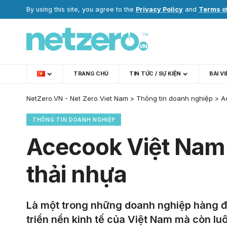
By using this site, you agree to the
Privacy Policy
and
Terms o
TRANG CHỦ
TIN TỨC / SỰ KIỆN
BÀI V
NetZero.VN - Net Zero Viet Nam
>
Thông tin doanh nghiệp
>
A
THÔNG TIN DOANH NGHIỆP
Acecook Việt Nam 
thải nhựa
Là một trong những doanh nghiệp hàng đ
triển nền kinh tế của Việt Nam mà còn lu