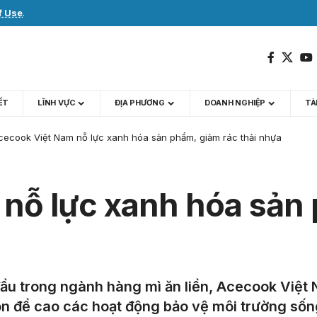
f Use
.
IẾT
LĨNH VỰC
ĐỊA PHƯƠNG
DOANH NGHIỆP
TÀI
cecook Việt Nam nỗ lực xanh hóa sản phẩm, giảm rác thải nhựa
nỗ lực xanh hóa sản 
ầu trong ngành hàng mì ăn liền, Acecook Việt
ôn đề cao các hoạt động bảo vệ môi trường sống