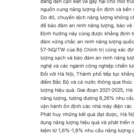
đang dần cạn kiệt và gây hại cho môi trư
nguồn cung năng lượng ổn định và bền 
Do đó, chuyển dịch năng lượng không ch
để bảo đảm an ninh năng lượng, bảo vệ m
Định hướng này cũng được khẳng định t
đảm vững chắc an ninh năng lượng quốc
57-NQ/TW của Bộ Chính trị cũng xác định
lượng sạch và bảo đảm an ninh năng lượn
nghệ và các ngành công nghiệp chiến lư
Đối với Hà Nội, Thành phố tiếp tục khẳng
điểm Bắc Bộ và cả nước thông qua thúc 
lượng hiệu quả. Giai đoạn 2021-2025, Hà 
năng lượng, tương đương 8,26% nhu cầu 
vận hành ổn định các nhà máy điện rác 
Phát huy những kết quả đạt được, Hà Nội 
dụng năng lượng hiệu quả và phát triển n
kiệm từ 1,6%-1,8% nhu cầu năng lượng dự