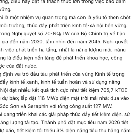
ờng, điều này đặt ra thách thức lớn trong việc bảo đảm
vững.
ỉ là một nhiệm vụ quan trọng mà còn là yếu tố then chốt
ôi trường, thúc đẩy phát triển kinh tế-xã hội bền vững.
rong Nghị quyết số 70-NQ/TW của Bộ Chính trị về bảo
 gia đến năm 2030, tầm nhìn đến năm 2045. Nghị quyết
 việc phát triển hạ tầng, nhất là năng lượng mới, năng
g là điều kiện nền tảng để phát triển khoa học, công
ợc của đất nước.
 định vai trò đầu tàu phát triển của vùng Kinh tế trọng
đẩy kinh tế xanh, kinh tế tuần hoàn và sử dụng năng
Nội đạt nhiều kết quả tích cực như tiết kiệm 705,7 kTOE
dự báo; lắp đặt 118 MWp điện mặt trời mái nhà; đưa vào
Sóc Sơn và Seraphin với tổng công suất 127 MW.
đang triển khai các giải pháp thúc đẩy tiết kiệm điện, sử
ăng lượng tái tạo. Thành phố đặt mục tiêu năm 2026 tiết
 báo, tiết kiệm tối thiểu 3% điện năng tiêu thụ hằng năm,