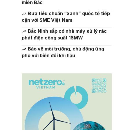
miền Bắc
Đưa tiêu chuẩn “xanh” quốc tế tiếp
cận với SME Việt Nam
Bắc Ninh sắp có nhà máy xử lý rác
phát điện công suất 16MW
Bảo vệ môi trường, chủ động ứng
phó với biến đổi khí hậu