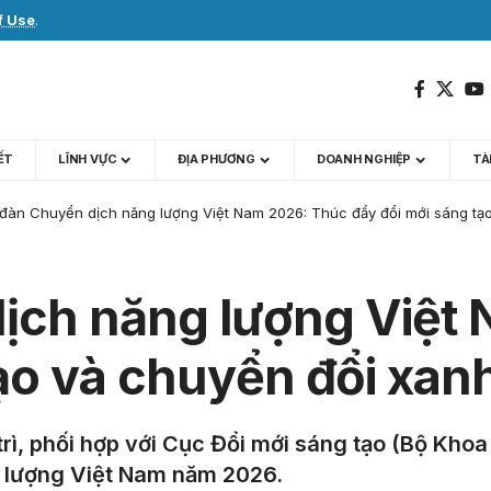
f Use
.
IẾT
LĨNH VỰC
ĐỊA PHƯƠNG
DOANH NGHIỆP
TÀI
 đàn Chuyển dịch năng lượng Việt Nam 2026: Thúc đẩy đổi mới sáng tạ
ịch năng lượng Việt
ạo và chuyển đổi xan
ì, phối hợp với Cục Đổi mới sáng tạo (Bộ Khoa
 lượng Việt Nam năm 2026.