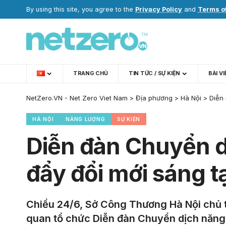
By using this site, you agree to the
Privacy Policy
and
Terms o
TRANG CHỦ
TIN TỨC / SỰ KIỆN
BÀI V
NetZero.VN - Net Zero Viet Nam
>
Địa phương
>
Hà Nội
>
Diễn
HÀ NỘI
NĂNG LƯỢNG
SỰ KIỆN
Diễn đàn Chuyển d
đẩy đổi mới sáng t
Chiều 24/6, Sở Công Thương Hà Nội chủ tr
quan tổ chức Diễn đàn Chuyển dịch năng