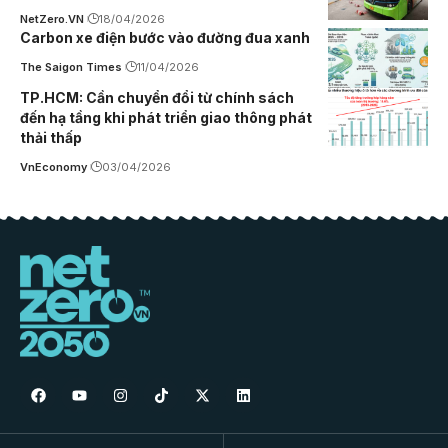
NetZero.VN
18/04/2026
Carbon xe điện bước vào đường đua xanh
The Saigon Times
11/04/2026
TP.HCM: Cần chuyển đổi từ chính sách
đến hạ tầng khi phát triển giao thông phát
thải thấp
VnEconomy
03/04/2026