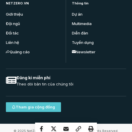
NETZERO.VN
Thông tin
Giới thiệu
Dự án
Đội ngũ
Multimedia
Đối tác
Diễn đàn
Liên hệ
Tuyển dụng
Quảng cáo
Newsletter
Đăng kí miễn phí
Theo dõi bản tin của chúng tôi
Tham gia cộng đồng
© 2025 NetZero.VN | Net Zero VietNam JSC. All Rights Reserved.