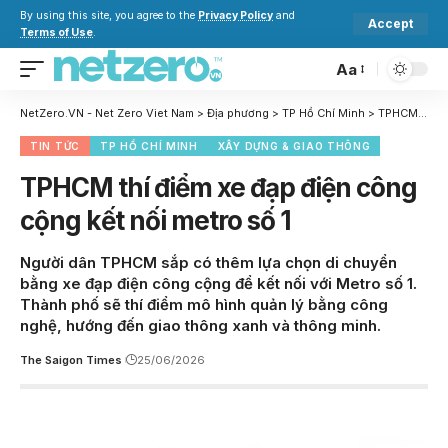
By using this site, you agree to the
Privacy Policy
and
Accept
Terms of Use
.
Aa
NetZero.VN - Net Zero Viet Nam
>
Địa phương
>
TP Hồ Chí Minh
>
TPHCM thí điểm xe đạp điện công cộng kết nối metro số 1
TIN TỨC
TP HỒ CHÍ MINH
XÂY DỰNG & GIAO THÔNG
TPHCM thí điểm xe đạp điện công
cộng kết nối metro số 1
Người dân TPHCM sắp có thêm lựa chọn di chuyển
bằng xe đạp điện công cộng để kết nối với Metro số 1.
Thành phố sẽ thí điểm mô hình quản lý bằng công
nghệ, hướng đến giao thông xanh và thông minh.
The Saigon Times
25/06/2026