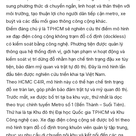
sung phương thức di chuyển ngắn, linh hoạt và thân thiện với
môi trường, tạo thuận lợi cho người dân tiếp cận metro, xe
buýt và các đầu mối giao thông công cộng khác.
Điểm đáng chú ý là TPHCM sẽ nghiên cứu thí điểm mô hình
xe đạp điện công cộng không trạm đỗ cố định (dockless)
có kiểm soát bằng công nghệ. Phương tiện được quản lý
thông qua hệ thống định vị, giới hạn phạm vi hoạt động và
kiểm soát vị trí dừng đỗ nhằm hạn chế tình trạng đậu xe tùy
tiện, bảo đảm mỹ quan và trật tự đô thị. Đây là mô hình lần
đầu tiên được nghiên cứu triển khai tại Việt Nam.
Theo HCMC C4IR, mô hình này có thể hạn chế tình trạng
đỗ xe tràn lan, góp phần bảo đảm trật tự và mỹ quan đô thị.
Trước mắt, xe được bố trí tại ba khu vực, thứ nhất là dọc
theo trục chính tuyến Metro số 1 (Bến Thành – Suối Tiên).
Thứ hai là tại Khu đô thị Đại học Quốc gia TPHCM và Khu
Công nghệ cao. Xe đạp điện công cộng sẽ được bố trí theo
mô hình trạm đỗ cố định trong khuôn viên quản lý tập trung,
phục vụ nhu cầu di chuyển nội khu và kết nối đến các ga