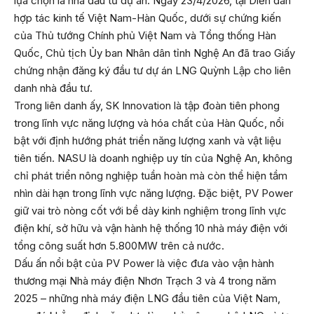
lựa chọn là nhà đầu tư dự án. Ngày 23/4/2026, tại Diễn đàn
hợp tác kinh tế Việt Nam-Hàn Quốc, dưới sự chứng kiến
của Thủ tướng Chính phủ Việt Nam và Tổng thống Hàn
Quốc, Chủ tịch Ủy ban Nhân dân tỉnh Nghệ An đã trao Giấy
chứng nhận đăng ký đầu tư dự án LNG Quỳnh Lập cho liên
danh nhà đầu tư.
Trong liên danh ấy, SK Innovation là tập đoàn tiên phong
trong lĩnh vực năng lượng và hóa chất của Hàn Quốc, nổi
bật với định hướng phát triển năng lượng xanh và vật liệu
tiên tiến. NASU là doanh nghiệp uy tín của Nghệ An, không
chỉ phát triển nông nghiệp tuần hoàn mà còn thể hiện tầm
nhìn dài hạn trong lĩnh vực năng lượng. Đặc biệt, PV Power
giữ vai trò nòng cốt với bề dày kinh nghiệm trong lĩnh vực
điện khí, sở hữu và vận hành hệ thống 10 nhà máy điện với
tổng công suất hơn 5.800MW trên cả nước.
Dấu ấn nổi bật của PV Power là việc đưa vào vận hành
thương mại Nhà máy điện Nhơn Trạch 3 và 4 trong năm
2025 – những nhà máy điện LNG đầu tiên của Việt Nam,