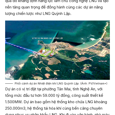
qua đó khẳng định năng lực làm chủ công nghệ LNG và tạo
nền tảng quan trọng để đồng hành cùng các dự án năng
lượng chiến lược như LNG Quỳnh Lập.
Phối cảnh dự án Nhiệt điện khí LNG Quỳnh Lập. (Ảnh: PV/Vietnam+)
Dự án có vị trí đặt tại phường Tân Mai, tỉnh Nghệ An, với
tổng mức đầu tư hơn 59.000 tỷ đồng, công suất thiết kế
1.500MW. Dự án bao gồm hệ thống kho chứa LNG khoảng
250.000m3, hệ thống tái hóa khí cùng bến cảng chuyên
dụng phục vụ nhập khẩu LNG. Khi đi vào vận hành, nhà máy