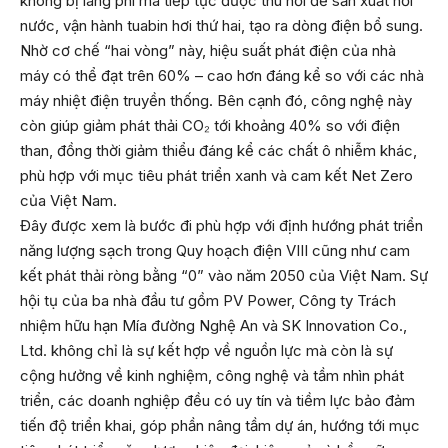
không bị lãng phí mà tiếp tục được thu hồi để sản xuất hơi
nước, vận hành tuabin hơi thứ hai, tạo ra dòng điện bổ sung.
Nhờ cơ chế “hai vòng” này, hiệu suất phát điện của nhà
máy có thể đạt trên 60% – cao hơn đáng kể so với các nhà
máy nhiệt điện truyền thống. Bên cạnh đó, công nghệ này
còn giúp giảm phát thải CO₂ tới khoảng 40% so với điện
than, đồng thời giảm thiểu đáng kể các chất ô nhiễm khác,
phù hợp với mục tiêu phát triển xanh và cam kết Net Zero
của Việt Nam.
Đây được xem là bước đi phù hợp với định hướng phát triển
năng lượng sạch trong Quy hoạch điện VIII cũng như cam
kết phát thải ròng bằng “0” vào năm 2050 của Việt Nam. Sự
hội tụ của ba nhà đầu tư gồm PV Power, Công ty Trách
nhiệm hữu hạn Mía đường Nghệ An và SK Innovation Co.,
Ltd. không chỉ là sự kết hợp về nguồn lực mà còn là sự
cộng hưởng về kinh nghiệm, công nghệ và tầm nhìn phát
triển, các doanh nghiệp đều có uy tín và tiềm lực bảo đảm
tiến độ triển khai, góp phần nâng tầm dự án, hướng tới mục