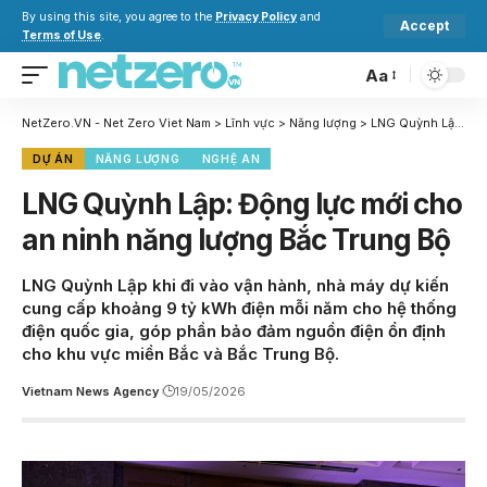
By using this site, you agree to the
Privacy Policy
and
Accept
Terms of Use
.
Aa
NetZero.VN - Net Zero Viet Nam
>
Lĩnh vực
>
Năng lượng
>
LNG Quỳnh Lập: Động lực mới cho an ninh năng lượng Bắc Trung Bộ
DỰ ÁN
NĂNG LƯỢNG
NGHỆ AN
LNG Quỳnh Lập: Động lực mới cho
an ninh năng lượng Bắc Trung Bộ
LNG Quỳnh Lập khi đi vào vận hành, nhà máy dự kiến
cung cấp khoảng 9 tỷ kWh điện mỗi năm cho hệ thống
điện quốc gia, góp phần bảo đảm nguồn điện ổn định
cho khu vực miền Bắc và Bắc Trung Bộ.
Vietnam News Agency
19/05/2026