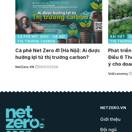
CÀ PHÊ NET ZERO
HÀ NỘI
BÀI VIẾT
C
THỊ TRƯỜNG CARBON
THỊ TRƯỜN
Cà phê Net Zero 41 (Hà Nội): Ai được
Phát triển
hưởng lợi từ thị trường carbon?
Điều 6 Th
ý cho doa
NetZero.VN
30/07/2026
VnEconomy
NETZERO.VN
Giới thiệu
Đội ngũ