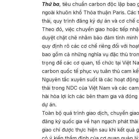
Thứ ba
, tiêu chuẩn carbon độc lập bao
ngoài khuôn khổ Thỏa thuận Paris. Các 
thải, quy trình đăng ký dự án và cơ chế c
Theo đó, việc chuyển giao hoặc tiếp nhận
duyệt chặt chẽ nhằm bảo đảm tính minh b
quy định rõ các cơ chế riêng đối với hoạ
bao gồm cả những nghĩa vụ đặc thù tron
trọng để các cơ quan, tổ chức tại Việt 
carbon quốc tế phục vụ tuân thủ cam kết
Nguyên tắc xuyên suốt là các hoạt động 
thải trong NDC của Việt Nam và các cam k
hài hòa lợi ích các bên tham gia và đóng
dự án.
Toàn bộ quá trình giao dịch, chuyển gia
đăng ký quốc gia về hạn ngạch phát thải
giao chỉ được thực hiện sau khi kết quả 
có ý kiến thẩm định của cơ quan quản l