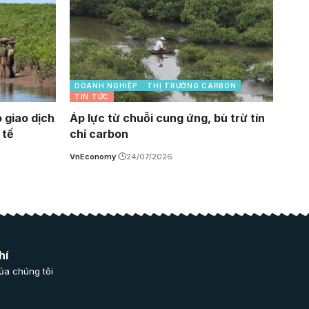
DOANH NGHIỆP
THỊ TRƯỜNG CARBON
TIN TỨC
 giao dịch
Áp lực từ chuỗi cung ứng, bù trừ tín
 tế
chỉ carbon
VnEconomy
24/07/2026
hí
ủa chúng tôi