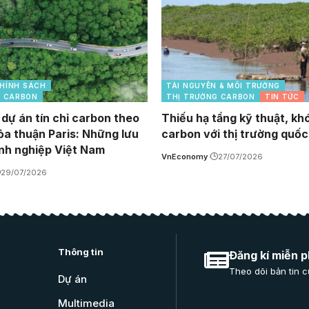
HÍNH SÁCH
TÀI NGUYÊN & MÔI TRƯỜNG
G CARBON
THỊ TRƯỜNG CARBON
TIN TỨC
 dự án tín chỉ carbon theo
Thiếu hạ tầng kỹ thuật, khó
ỏa thuận Paris: Những lưu
carbon với thị trường quốc
nh nghiệp Việt Nam
VnEconomy
27/07/2026
29/07/2026
Thông tin
Đăng kí miễn p
Theo dõi bản tin c
Dự án
Multimedia