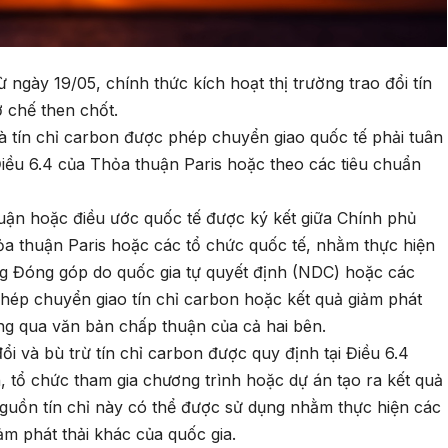
 ngày 19/05, chính thức kích hoạt thị trường trao đổi tín
ơ chế then chốt.
và tín chỉ carbon được phép chuyển giao quốc tế phải tuân
Điều 6.4 của Thỏa thuận Paris hoặc theo các tiêu chuẩn
thuận hoặc điều ước quốc tế được ký kết giữa Chính phủ
ỏa thuận Paris hoặc các tổ chức quốc tế, nhằm thực hiện
ong Đóng góp do quốc gia tự quyết định (NDC) hoặc các
hép chuyển giao tín chỉ carbon hoặc kết quả giảm phát
ông qua văn bản chấp thuận của cả hai bên.
đổi và bù trừ tín chỉ carbon được quy định tại Điều 6.4
 tổ chức tham gia chương trình hoặc dự án tạo ra kết quả
Nguồn tín chỉ này có thể được sử dụng nhằm thực hiện các
m phát thải khác của quốc gia.