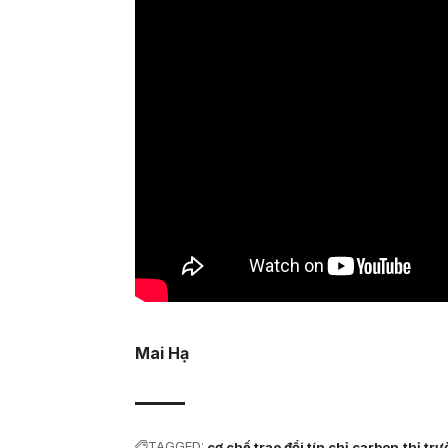
Mai Hạ
TAGGED:
cơ chế trao đổi tín chỉ carbon
thị tr