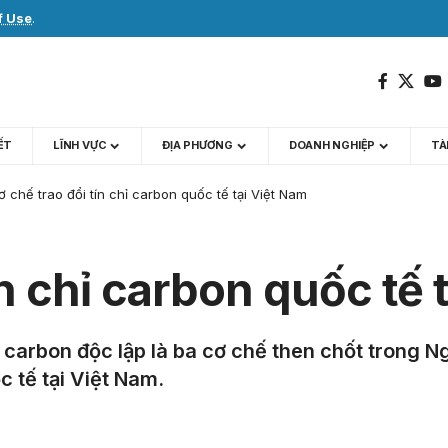
f Use
.
IẾT
LĨNH VỰC
ĐỊA PHƯƠNG
DOANH NGHIỆP
TÀI
ơ chế trao đổi tín chỉ carbon quốc tế tại Việt Nam
ín chỉ carbon quốc tế 
n carbon độc lập là ba cơ chế then chốt trong 
c tế tại Việt Nam.