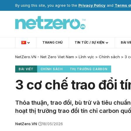
By using this site, you agree to the
Privacy Policy
and
Terms o
TRANG CHỦ
TIN TỨC / SỰ KIỆN
BÀI V
NetZero.VN - Net Zero Viet Nam
>
Lĩnh vực
>
Chính sách
>
3 c
BÀI VIẾT
CHÍNH SÁCH
THỊ TRƯỜNG CARBON
3 cơ chế trao đổi t
Thỏa thuận, trao đổi, bù trừ và tiêu chuẩ
hoạt thị trường trao đổi tín chỉ carbon quố
NetZero.VN
18/05/2026