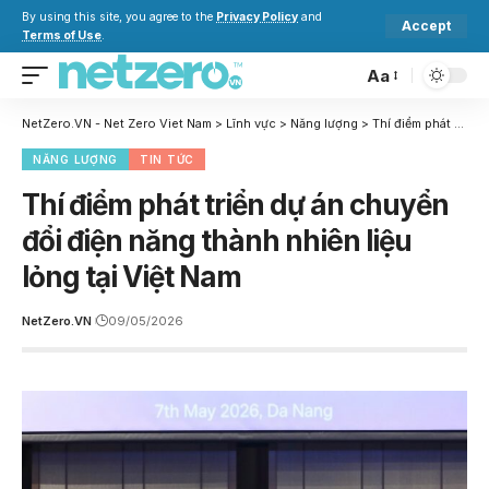
By using this site, you agree to the
Privacy Policy
and
Accept
Terms of Use
.
Aa
NetZero.VN - Net Zero Viet Nam
>
Lĩnh vực
>
Năng lượng
>
Thí điểm phát triển dự án chuyển đổi điện năng thành nhiên liệu lỏng tại Việt Nam
NĂNG LƯỢNG
TIN TỨC
Thí điểm phát triển dự án chuyển
đổi điện năng thành nhiên liệu
lỏng tại Việt Nam
NetZero.VN
09/05/2026