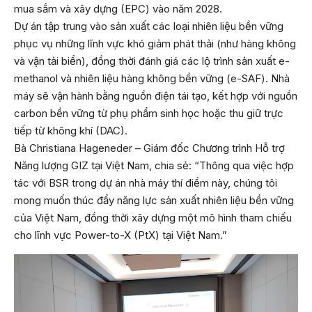
mua sắm và xây dựng (EPC) vào năm 2028.
Dự án tập trung vào sản xuất các loại nhiên liệu bền vững
phục vụ những lĩnh vực khó giảm phát thải (như hàng không
và vận tải biển), đồng thời đánh giá các lộ trình sản xuất e-
methanol và nhiên liệu hàng không bền vững (e-SAF). Nhà
máy sẽ vận hành bằng nguồn điện tái tạo, kết hợp với nguồn
carbon bền vững từ phụ phẩm sinh học hoặc thu giữ trực
tiếp từ không khí (DAC).
Bà Christiana Hageneder – Giám đốc Chương trình Hỗ trợ
Năng lượng GIZ tại Việt Nam, chia sẻ: “Thông qua việc hợp
tác với BSR trong dự án nhà máy thí điểm này, chúng tôi
mong muốn thúc đẩy năng lực sản xuất nhiên liệu bền vững
của Việt Nam, đồng thời xây dựng một mô hình tham chiếu
cho lĩnh vực Power-to-X (PtX) tại Việt Nam.”