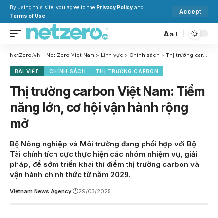
By using this site, you agree to the
Privacy Policy
and
Accept
Terms of Use
.
Aa
NetZero.VN - Net Zero Viet Nam
>
Lĩnh vực
>
Chính sách
>
Thị trường carbon Việt Nam: Tiềm năng lớn, cơ hội vận hành rộng mở
BÀI VIẾT
CHÍNH SÁCH
THỊ TRƯỜNG CARBON
Thị trường carbon Việt Nam: Tiềm
năng lớn, cơ hội vận hành rộng
mở
Bộ Nông nghiệp và Môi trường đang phối hợp với Bộ
Tài chính tích cực thực hiện các nhóm nhiệm vụ, giải
pháp, để sớm triển khai thí điểm thị trường carbon và
vận hành chính thức từ năm 2029.
Vietnam News Agency
29/03/2025