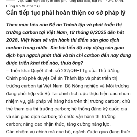
Việt Nam hiện có tỷ lệ che phủ rừng khá cao, đạt hơn 42%. (Ảnh:
Hùng Võ /Vietnam+)
Cần tiếp tục phải hoàn thiện cơ sở pháp lý
Theo mục tiêu của Đề án Thành lập và phát triển thị
trường carbon tại Việt Nam, từ tháng 6/2025 đến hết
2028, Việt Nam sẽ vận hành thí điểm sàn giao dịch
carbon trong nước. Xin hỏi tiến độ xây dựng sàn giao
dịch hạn ngạch phát thải và tín chỉ carbon đến nay đang
được triển khai thế nào, thưa ông?
– Triển khai Quyết định số 232/QĐ-TTg của Thủ tướng
Chính phủ phê duyệt Đề án Thành lập và phát triển thị
trường carbon tại Việt Nam, Bộ Nông nghiệp và Môi trường
đang phối hợp với Bộ Tài chính tích cực thực hiện các nhóm
nhiệm vụ, giải pháp về hàng hóa trên thị trường carbon; chủ
thể tham gia thị trường carbon; hệ thống đăng ký quốc gia
và sàn giao dịch carbon; tổ chức vận hành thị trường
carbon; nâng cao nhận thức, tăng cường năng lực.
Các nhiệm vụ chính mà các bộ, ngành được giao đang thực