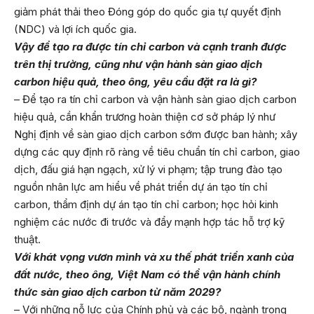
giảm phát thải theo Đóng góp do quốc gia tự quyết định
(NDC) và lợi ích quốc gia.
Vậy để tạo ra được tín chỉ carbon và cạnh tranh được
trên thị trường, cũng như vận hành sàn giao dịch
carbon hiệu quả, theo ông, yêu cầu đặt ra là gì?
– Để tạo ra tín chỉ carbon và vận hành sàn giao dịch carbon
hiệu quả, cần khẩn trương hoàn thiện cơ sở pháp lý như
Nghị định về sàn giao dịch carbon sớm được ban hành; xây
dựng các quy định rõ ràng về tiêu chuẩn tín chỉ carbon, giao
dịch, đấu giá hạn ngạch, xử lý vi phạm; tập trung đào tạo
nguồn nhân lực am hiểu về phát triển dự án tạo tín chỉ
carbon, thẩm định dự án tạo tín chỉ carbon; học hỏi kinh
nghiệm các nước đi trước và đẩy mạnh hợp tác hỗ trợ kỹ
thuật.
Với khát vọng vươn mình và xu thế phát triển xanh của
đất nước, theo ông, Việt Nam có thể vận hành chính
thức sàn giao dịch carbon từ năm 2029?
– Với những nỗ lực của Chính phủ và các bộ, ngành trong