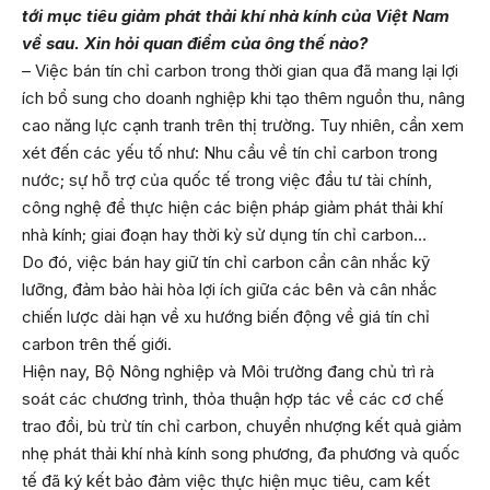
tới mục tiêu giảm phát thải khí nhà kính của Việt Nam
về sau. Xin hỏi quan điểm của ông thế nào?
– Việc bán tín chỉ carbon trong thời gian qua đã mang lại lợi
ích bổ sung cho doanh nghiệp khi tạo thêm nguồn thu, nâng
cao năng lực cạnh tranh trên thị trường. Tuy nhiên, cần xem
xét đến các yếu tố như: Nhu cầu về tín chỉ carbon trong
nước; sự hỗ trợ của quốc tế trong việc đầu tư tài chính,
công nghệ để thực hiện các biện pháp giảm phát thải khí
nhà kính; giai đoạn hay thời kỳ sử dụng tín chỉ carbon…
Do đó, việc bán hay giữ tín chỉ carbon cần cân nhắc kỹ
lưỡng, đảm bảo hài hòa lợi ích giữa các bên và cân nhắc
chiến lược dài hạn về xu hướng biến động về giá tín chỉ
carbon trên thế giới.
Hiện nay, Bộ Nông nghiệp và Môi trường đang chủ trì rà
soát các chương trình, thỏa thuận hợp tác về các cơ chế
trao đổi, bù trừ tín chỉ carbon, chuyển nhượng kết quả giảm
nhẹ phát thải khí nhà kính song phương, đa phương và quốc
tế đã ký kết bảo đảm việc thực hiện mục tiêu, cam kết