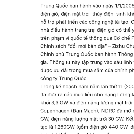
Trung Quốc ban hành vào ngày 1/1/2006.
điện gió, điện mặt trời, thủy điện, sinh 
hỗ trợ phát triển các công nghệ tái tạo. 
nhà điều hành trang trại điện gió có th
trên phạm vi quốc tế thông qua Cơ chế P
Chính sách “đổi mới bản địa” – Zizhu Ch
Chính phủ Trung Quốc ban hành Thông t
gia. Thông tư này tập trung vào sáu lĩn
được ưu đãi trong mua sắm của chính phủ
công ty Trung Quốc.
Trong kế hoạch năm năm lần thứ 11 (200
đã đưa ra các mục tiêu cho năng lượng t
khối 3,3 GW và điện năng lượng mặt trời 
Copenhagen (Đan Mạch), NDRC đã mở rộ
GW, điện năng lượng mặt trời 30 GW. Kết
tạo là 1.260GW (gồm điện gió 440 GW, đ