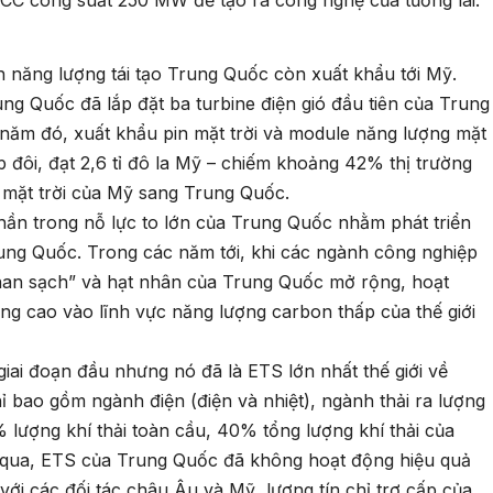
GCC công suất 250 MW để tạo ra công nghệ của tương lai.
 năng lượng tái tạo Trung Quốc còn xuất khẩu tới Mỹ.
ng Quốc đã lắp đặt ba turbine điện gió đầu tiên của Trung
ăm đó, xuất khẩu pin mặt trời và module năng lượng mặt
 đôi, đạt 2,6 tỉ đô la Mỹ – chiếm khoảng 42% thị trường
 mặt trời của Mỹ sang Trung Quốc.
ần trong nỗ lực to lớn của Trung Quốc nhằm phát triển
ng Quốc. Trong các năm tới, khi các ngành công nghiệp
 “than sạch” và hạt nhân của Trung Quốc mở rộng, hoạt
tăng cao vào lĩnh vực năng lượng carbon thấp của thế giới
ai đoạn đầu nhưng nó đã là ETS lớn nhất thế giới về
hỉ bao gồm ngành điện (điện và nhiệt), ngành thải ra lượng
lượng khí thải toàn cầu, 40% tổng lượng khí thải của
 qua, ETS của Trung Quốc đã không hoạt động hiệu quả
 với các đối tác châu Âu và Mỹ, lượng tín chỉ trợ cấp của