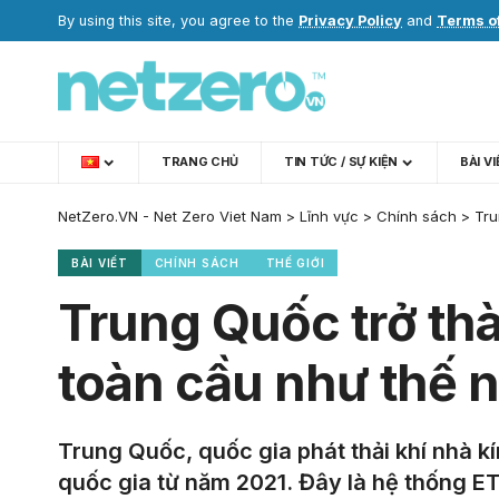
By using this site, you agree to the
Privacy Policy
and
Terms o
TRANG CHỦ
TIN TỨC / SỰ KIỆN
BÀI V
NetZero.VN - Net Zero Viet Nam
>
Lĩnh vực
>
Chính sách
>
Tru
BÀI VIẾT
CHÍNH SÁCH
THẾ GIỚI
Trung Quốc trở thà
toàn cầu như thế 
Trung Quốc, quốc gia phát thải khí nhà kín
quốc gia từ năm 2021. Đây là hệ thống ETS