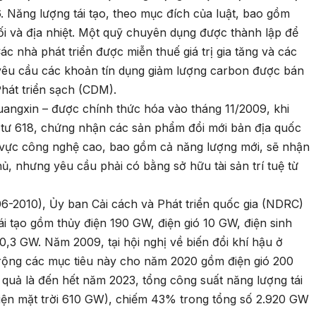
 Năng lượng tái tạo, theo mục đích của luật, bao gồm
khối và địa nhiệt. Một quỹ chuyên dụng được thành lập để
Các nhà phát triển được miễn thuế giá trị gia tăng và các
ể yêu cầu các khoản tín dụng giảm lượng carbon được bán
hát triển sạch (CDM).
uangxin – được chính thức hóa vào tháng 11/2009, khi
ư 618, chứng nhận các sản phẩm đổi mới bản địa quốc
h vực công nghệ cao, bao gồm cả năng lượng mới, sẽ nhận
, nhưng yêu cầu phải có bằng sở hữu tài sản trí tuệ từ
6-2010), Ủy ban Cải cách và Phát triển quốc gia (NDRC)
ái tạo gồm thủy điện 190 GW, điện gió 10 GW, điện sinh
0,3 GW. Năm 2009, tại hội nghị về biến đổi khí hậu ở
ng các mục tiêu này cho năm 2020 gồm điện gió 200
 quả là đến hết năm 2023, tổng công suất năng lượng tái
iện mặt trời 610 GW), chiếm 43% trong tổng số 2.920 GW