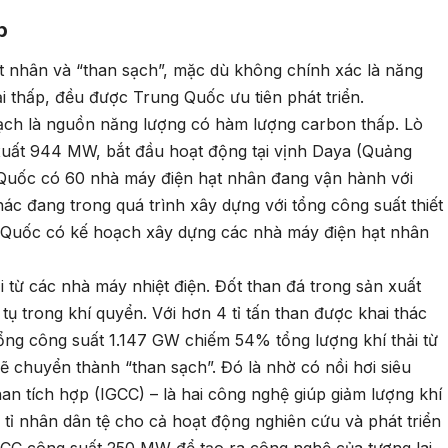
p
 nhân và “than sạch”, mặc dù không chính xác là năng
i thấp, đều được Trung Quốc ưu tiên phát triển.
ạch là nguồn năng lượng có hàm lượng carbon thấp. Lò
xuất 944 MW, bắt đầu hoạt động tại vịnh Daya (Quảng
uốc có 60 nhà máy điện hạt nhân đang vận hành với
c đang trong quá trình xây dựng với tổng công suất thiết
Quốc có kế hoạch xây dựng các nhà máy điện hạt nhân
i từ các nhà máy nhiệt điện. Đốt than đá trong sản xuất
 tụ trong khí quyển. Với hơn 4 tỉ tấn than được khai thác
ổng công suất 1.147 GW chiếm 54% tổng lượng khí thải từ
ẽ chuyển thành “than sạch”. Đó là nhờ có nồi hơi siêu
an tích hợp (IGCC) – là hai công nghệ giúp giảm lượng khí
 tỉ nhân dân tệ cho cả hoạt động nghiên cứu và phát triển