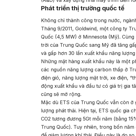
(R&D) và xây dựng nhà máy trình diễn I
Phát triển thị trường quốc tế
Không chỉ thành công trong nước, ngành
Tháng 9/2011, Goldwind, một công ty Tru
Quốc (4,5 MW) ở Minnesota (Mỹ). Cùng n
trời của Trung Quốc sang Mỹ đã tăng gấp
và gấp hơn 30 lần xuất khẩu năng lượng
Những mặt hàng xuất khẩu này là một ph
các nguồn năng lượng carbon thấp ở Tru
điện gió, năng lượng mặt trời, xe điện,
động xuất khẩu và đầu tư có giá trị gia 
cũng sẽ mở rộng.
Mặc dù ETS của Trung Quốc vẫn còn ở gi
lượng phát thải. Hiện tại, ETS quốc gia c
CO2 tương đương 5Gt mỗi năm (bằng 15% 
Trung Quốc). Tuy nhiên, trong bốn năm
để giảm lượng khí thải. Điều này là do so