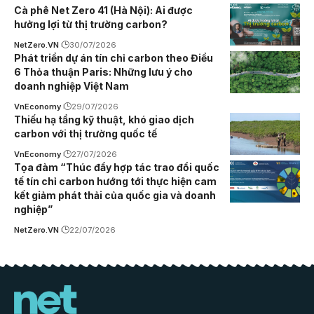
Cà phê Net Zero 41 (Hà Nội): Ai được
hưởng lợi từ thị trường carbon?
NetZero.VN
30/07/2026
Phát triển dự án tín chỉ carbon theo Điều
6 Thỏa thuận Paris: Những lưu ý cho
doanh nghiệp Việt Nam
VnEconomy
29/07/2026
Thiếu hạ tầng kỹ thuật, khó giao dịch
carbon với thị trường quốc tế
VnEconomy
27/07/2026
Tọa đàm “Thúc đẩy hợp tác trao đổi quốc
tế tín chỉ carbon hướng tới thực hiện cam
kết giảm phát thải của quốc gia và doanh
nghiệp”
NetZero.VN
22/07/2026