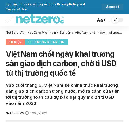
By using this site, you agree to the
Privacy Policy
and
Accept
Terms of Use
.
Aa
NetZero.VN - Net Zero Viet Nam
>
Sự kiện
>
Việt Nam chốt ngày khai trương sàn giao dịch carbon, chờ tỉ USD từ thị trường quốc tế
SỰ KIỆN
THỊ TRƯỜNG CARBON
Việt Nam chốt ngày khai trương
sàn giao dịch carbon, chờ tỉ USD
từ thị trường quốc tế
Vào cuối tháng 6, Việt Nam sẽ chính thức khai trương
sàn giao dịch carbon trong nước, mở ra cánh cửa tiến
tới thị trường toàn cầu dự báo đạt quy mô 24 tỉ USD
vào năm 2030.
NetZero.VN
13/06/2026