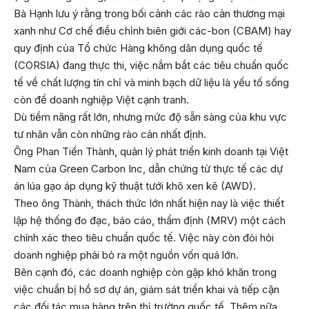
Bà Hạnh lưu ý rằng trong bối cảnh các rào cản thương mại
xanh như Cơ chế điều chỉnh biên giới các-bon (CBAM) hay
quy định của Tổ chức Hàng không dân dụng quốc tế
(CORSIA) đang thực thi, việc nắm bắt các tiêu chuẩn quốc
tế về chất lượng tín chỉ và minh bạch dữ liệu là yếu tố sống
còn để doanh nghiệp Việt cạnh tranh.
Dù tiềm năng rất lớn, nhưng mức độ sẵn sàng của khu vực
tư nhân vẫn còn những rào cản nhất định.
Ông Phan Tiến Thành, quản lý phát triển kinh doanh tại Việt
Nam của Green Carbon Inc, dẫn chứng từ thực tế các dự
án lúa gạo áp dụng kỹ thuật tưới khô xen kẽ (AWD).
Theo ông Thành, thách thức lớn nhất hiện nay là việc thiết
lập hệ thống đo đạc, báo cáo, thẩm định (MRV) một cách
chính xác theo tiêu chuẩn quốc tế. Việc này còn đòi hỏi
doanh nghiệp phải bỏ ra một nguồn vốn quá lớn.
Bên cạnh đó, các doanh nghiệp còn gặp khó khăn trong
việc chuẩn bị hồ sơ dự án, giám sát triển khai và tiếp cận
các đối tác mua hàng trên thị trường quốc tế. Thêm nữa,