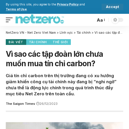
By using this site, you agree to the
Privacy Policy
and
Accept
Terms of Use
.
Aa
NetZero.VN - Net Zero Viet Nam
>
Lĩnh vực
>
Tài chính
>
Vì sao các tập đoàn lớn chưa muốn mua tín chỉ carbon?
BÀI VIẾT
TÀI CHÍNH
THẾ GIỚI
Vì sao các tập đoàn lớn chưa
muốn mua tín chỉ carbon?
Giá tín chỉ carbon trên thị trường đang có xu hướng
giảm khiến công cụ tài chính này đang bị “nghi ngờ”
chưa thể là động lực chính trong quá trình thúc đẩy
mục tiêu Net Zero trên toàn cầu.
The Saigon Times
26/12/2023