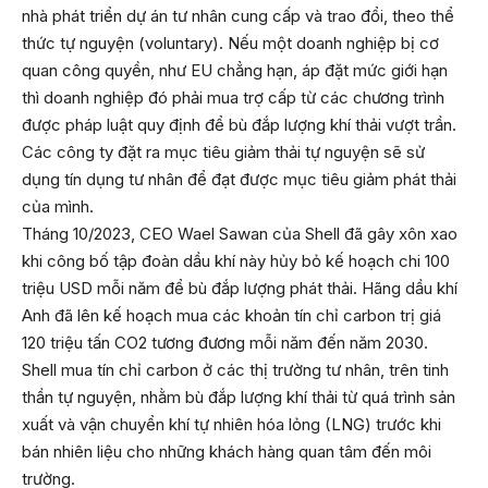
nhà phát triển dự án tư nhân cung cấp và trao đổi, theo thể
thức tự nguyện (voluntary). Nếu một doanh nghiệp bị cơ
quan công quyền, như EU chẳng hạn, áp đặt mức giới hạn
thì doanh nghiệp đó phải mua trợ cấp từ các chương trình
được pháp luật quy định để bù đắp lượng khí thải vượt trần.
Các công ty đặt ra mục tiêu giảm thải tự nguyện sẽ sử
dụng tín dụng tư nhân để đạt được mục tiêu giảm phát thải
của mình.
Tháng 10/2023, CEO Wael Sawan của Shell đã gây xôn xao
khi công bố tập đoàn dầu khí này hủy bỏ kế hoạch chi 100
triệu USD mỗi năm để bù đắp lượng phát thải. Hãng dầu khí
Anh đã lên kế hoạch mua các khoản tín chỉ carbon trị giá
120 triệu tấn CO2 tương đương mỗi năm đến năm 2030.
Shell mua tín chỉ carbon ở các thị trường tư nhân, trên tinh
thần tự nguyện, nhằm bù đắp lượng khí thải từ quá trình sản
xuất và vận chuyển khí tự nhiên hóa lỏng (LNG) trước khi
bán nhiên liệu cho những khách hàng quan tâm đến môi
trường.