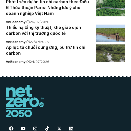
Phát triển dự án tín chỉ carbon theo Điều
6 Thỏa thuận Paris: Những lưu ý cho
doanh nghiệp Việt Nam
VnEconomy
29/07/2026
Thiếu hạ tầng kỹ thuật, khó giao dịch
carbon với thị trường quốc tế
VnEconomy
27/07/2026
Áp lực từ chuỗi cung ứng, bù trừ tín chỉ
carbon
VnEconomy
24/07/2026