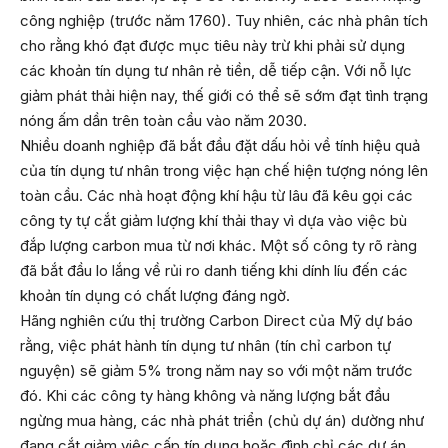
công nghiệp (trước năm 1760). Tuy nhiên, các nhà phân tích
cho rằng khó đạt được mục tiêu này trừ khi phải sử dụng
các khoản tín dụng tư nhân rẻ tiền, dễ tiếp cận. Với nỗ lực
giảm phát thải hiện nay, thế giới có thể sẽ sớm đạt tình trạng
nóng ấm dần trên toàn cầu vào năm 2030.
Nhiều doanh nghiệp đã bắt đầu đặt dấu hỏi về tính hiệu quả
của tín dụng tư nhân trong việc hạn chế hiện tượng nóng lên
toàn cầu. Các nhà hoạt động khí hậu từ lâu đã kêu gọi các
công ty tự cắt giảm lượng khí thải thay vì dựa vào việc bù
đắp lượng carbon mua từ nơi khác. Một số công ty rõ ràng
đã bắt đầu lo lắng về rủi ro danh tiếng khi dính líu đến các
khoản tín dụng có chất lượng đáng ngờ.
Hãng nghiên cứu thị trường Carbon Direct của Mỹ dự báo
rằng, việc phát hành tín dụng tư nhân (tín chỉ carbon tự
nguyện) sẽ giảm 5% trong năm nay so với một năm trước
đó. Khi các công ty hàng không và năng lượng bắt đầu
ngừng mua hàng, các nhà phát triển (chủ dự án) dường như
đang cắt giảm việc cấp tín dụng hoặc đình chỉ các dự án.