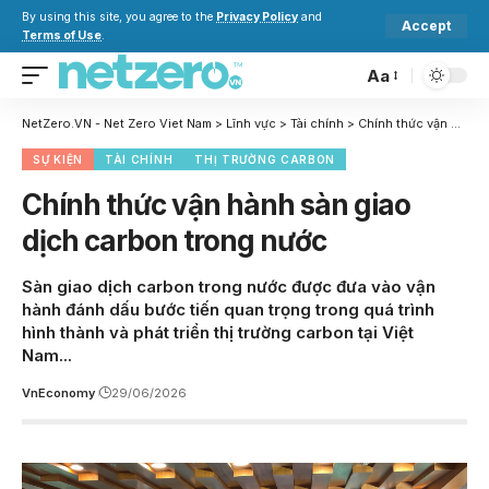
By using this site, you agree to the
Privacy Policy
and
Accept
Terms of Use
.
Aa
NetZero.VN - Net Zero Viet Nam
>
Lĩnh vực
>
Tài chính
>
Chính thức vận hành sàn giao dịch carbon trong nước
SỰ KIỆN
TÀI CHÍNH
THỊ TRƯỜNG CARBON
Chính thức vận hành sàn giao
dịch carbon trong nước
Sàn giao dịch carbon trong nước được đưa vào vận
hành đánh dấu bước tiến quan trọng trong quá trình
hình thành và phát triển thị trường carbon tại Việt
Nam...
VnEconomy
29/06/2026