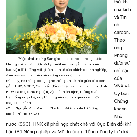
thải khí
nhà kính
và Tín
chỉ
carbon.
Theo
ông
Phong,
“Việc khai trương Sàn giao dịch carbon trong nước
dưới sự
không chỉ là một bước đi kỹ thuật mà còn gắn trách nhiệm
bảo vệ môi trường với lợi ích kinh tế của chính doanh nghiệp,
chỉ đạo
đảm bảo sự phát triển bền vững của quốc gia.
của
Đến nay, hệ thống công nghệ thông tin kết nối giữa các bên
VNX và
gồm: HNX, VSDC, Cục Biến đổi khí hậu và ngân hàng chỉ định
BIDV đã được thử nghiệm, vận hành ổn định, thông suốt.
Ủy ban
Hệ thống quy chế, quy trình nghiệp vụ liên quan cũng đã
Chứng
được ban hành”.
khoán
-Ông Nguyễn Anh Phong, Chủ tịch Sở Giao dịch Chứng
khoán Hà Nội (HNX)
Nhà
nước (SSC), HNX đã phối hợp chặt chẽ với Cục Biến đổi khí
hậu (Bộ Nông nghiệp và Môi trường), Tổng công ty Lưu ký