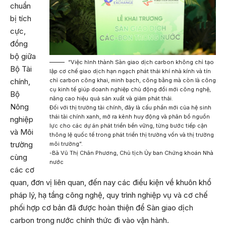
chuẩn
bị tích
cực,
đồng
bộ giữa
“Việc hình thành Sàn giao dịch carbon không chỉ tạo
Bộ Tài
lập cơ chế giao dịch hạn ngạch phát thải khí nhà kính và tín
chính,
chỉ carbon công khai, minh bạch, công bằng mà còn là công
cụ kinh tế giúp doanh nghiệp chủ động đổi mới công nghệ,
Bộ
nâng cao hiệu quả sản xuất và giảm phát thải.
Nông
Đối với thị trường tài chính, đây là cấu phần mới của hệ sinh
thái tài chính xanh, mở ra kênh huy động và phân bổ nguồn
nghiệp
lực cho các dự án phát triển bền vững, từng bước tiếp cận
và Môi
thông lệ quốc tế trong phát triển thị trường vốn và thị trường
trường
môi trường”.
-Bà Vũ Thị Chân Phương, Chủ tịch Ủy ban Chứng khoán Nhà
cùng
nước
các cơ
quan, đơn vị liên quan, đến nay các điều kiện về khuôn khổ
pháp lý, hạ tầng công nghệ, quy trình nghiệp vụ và cơ chế
phối hợp cơ bản đã được hoàn thiện để Sàn giao dịch
carbon trong nước chính thức đi vào vận hành.