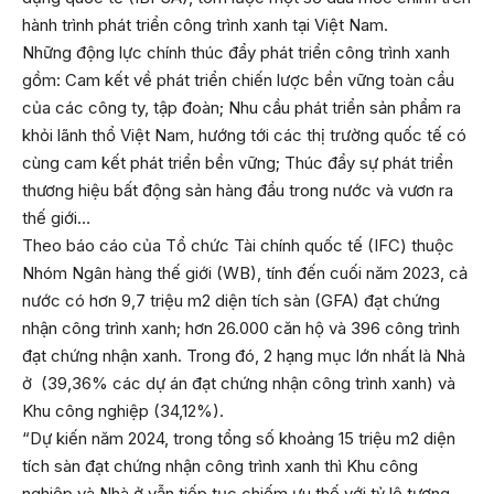
hành trình phát triển công trình xanh tại Việt Nam.
Những động lực chính thúc đẩy phát triển công trình xanh
gồm: Cam kết về phát triển chiến lược bền vững toàn cầu
của các công ty, tập đoàn; Nhu cầu phát triển sản phẩm ra
khỏi lãnh thổ Việt Nam, hướng tới các thị trường quốc tế có
cùng cam kết phát triển bền vững; Thúc đẩy sự phát triển
thương hiệu bất động sản hàng đầu trong nước và vươn ra
thế giới…
Theo báo cáo của Tổ chức Tài chính quốc tế (IFC) thuộc
Nhóm Ngân hàng thế giới (WB), tính đến cuối năm 2023, cả
nước có hơn 9,7 triệu m2 diện tích sàn (GFA) đạt chứng
nhận công trình xanh; hơn 26.000 căn hộ và 396 công trình
đạt chứng nhận xanh. Trong đó, 2 hạng mục lớn nhất là Nhà
ở (39,36% các dự án đạt chứng nhận công trình xanh) và
Khu công nghiệp (34,12%).
“Dự kiến năm 2024, trong tổng số khoảng 15 triệu m2 diện
tích sàn đạt chứng nhận công trình xanh thì Khu công
nghiệp và Nhà ở vẫn tiếp tục chiếm ưu thế với tỷ lệ tương