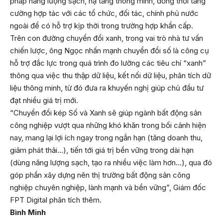
pháp năng lượng sạch, hạ tầng thông minh, đồng thời tăng
cường hợp tác với các tổ chức, đối tác, chính phủ nước
ngoài để có hỗ trợ kịp thời trong trường hợp khẩn cấp.
Trên con đường chuyển đổi xanh, trong vai trò nhà tư vấn
chiến lược, ông Ngọc nhấn mạnh chuyển đổi số là công cụ
hỗ trợ đắc lực trong quá trình đo lường các tiêu chí “xanh”
thông qua việc thu thập dữ liệu, kết nối dữ liệu, phân tích dữ
liệu thông minh, từ đó đưa ra khuyến nghị giúp chủ đầu tư
đạt nhiều giá trị mới.
“Chuyển đổi kép Số và Xanh sẽ giúp ngành bất động sản
công nghiệp vượt qua những khó khăn trong bối cảnh hiện
nay, mang lại lợi ích ngay trong ngắn hạn (tăng doanh thu,
giảm phát thải…), tiến tới giá trị bền vững trong dài hạn
(dùng năng lượng sạch, tạo ra nhiều việc làm hơn…), qua đó
góp phần xây dựng nên thị trường bất động sản công
nghiệp chuyên nghiệp, lành mạnh và bền vững”, Giám đốc
FPT Digital phân tích thêm.
Bình Minh