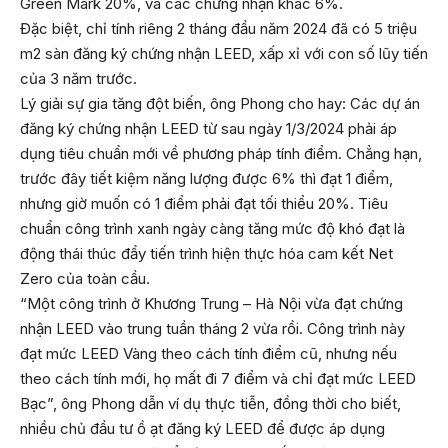
Green Mark 20%, và các chứng nhận khác 6%.
Đặc biệt, chỉ tính riêng 2 tháng đầu năm 2024 đã có 5 triệu
m2 sàn đăng ký chứng nhận LEED, xấp xỉ với con số lũy tiến
của 3 năm trước.
Lý giải sự gia tăng đột biến, ông Phong cho hay: Các dự án
đăng ký chứng nhận LEED từ sau ngày 1/3/2024 phải áp
dụng tiêu chuẩn mới về phương pháp tính điểm. Chẳng hạn,
trước đây tiết kiệm năng lượng được 6% thì đạt 1 điểm,
nhưng giờ muốn có 1 điểm phải đạt tối thiểu 20%. Tiêu
chuẩn công trình xanh ngày càng tăng mức độ khó đạt là
động thái thúc đẩy tiến trình hiện thực hóa cam kết Net
Zero của toàn cầu.
“Một công trình ở Khương Trung – Hà Nội vừa đạt chứng
nhận LEED vào trung tuần tháng 2 vừa rồi. Công trình này
đạt mức LEED Vàng theo cách tính điểm cũ, nhưng nếu
theo cách tính mới, họ mất đi 7 điểm và chỉ đạt mức LEED
Bạc”, ông Phong dẫn ví dụ thực tiễn, đồng thời cho biết,
nhiều chủ đầu tư ồ ạt đăng ký LEED để được áp dụng