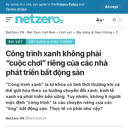
By using this site, you agree to the
Privacy Policy
and
Accept
Terms of Use
.
Aa
NetZero.VN - Net Zero Viet Nam
>
Lĩnh vực
>
Xây dựng & Giao thông
>
Công trình xanh không phải “cuộc chơi” riêng của các nhà phát triển bất động sản
BÀI VIẾT
XÂY DỰNG & GIAO THÔNG
Công trình xanh không phải
“cuộc chơi” riêng của các nhà
phát triển bất động sản
“Công trình xanh” là từ khóa có tính thời thượng khi cả
thế giới hòa theo xu hướng chuyển đổi xanh, kinh tế
xanh và phát triển bền vững. Tuy nhiên, không ít người
mặc định “công trình” là câu chuyện riêng của các
“ông” bất động sản. Thực tế có phải như vậy?
NetZero.VN
19/03/2024