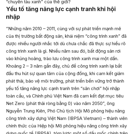
“chuyến tàu xanh” của thế giới?
Yếu tố tăng năng lực cạnh tranh khi hội
nhập
“Những năm 2010 – 2011, cùng với sự phát triển mạnh mẽ
của thị trường bất động sản, khái niệm “công trình xanh” đã
được nhiều người nhắc tới dù chưa chắc đã thực sự hiểu rõ
công trình xanh là gì. Nhiều năm sau đó, bất động sản rơi
vào khủng hoảng, trào lưu công trình xanh mai một dần.
Khoảng 2 – 3 năm gần đây, chủ đề công trình xanh lại bắt
đầu thu hút sự quan tâm của cộng đồng, khi cam kết giảm
phát thải, bảo vệ môi trường, phát triển bền vững trở thành
yếu tố tăng năng lực cạnh tranh trên “sân chơi” hội nhập
toàn cầu, và Chính phủ Việt Nam đã cam kết đạt mục tiêu
Net Zero (phát thải ròng bằng 0) vào năm 2050”, ông
Nguyễn Trung Kiên, Phó Chủ tịch Hội Mô phỏng hiệu năng
công trình xây dựng Việt Nam (IBPSA Vietnam) – thành viên
chính thức của Hiệp hội Mô phỏng hiệu năng công trình xây
dựng quốc tế (IBPSA), tóm lược một số dấu mốc chính trên