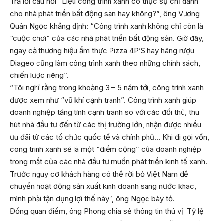
Trả lời câu hỏi “Liệu công trình xanh có thực sự chỉ dành
cho nhà phát triển bất động sản hay không?”, ông Vương
Quân Ngọc khẳng định: “Công trình xanh không chỉ còn là
“cuộc chơi” của các nhà phát triển bất động sản. Giờ đây,
ngay cả thương hiệu ẩm thực Pizza 4P’S hay hãng rượu
Diageo cũng làm công trình xanh theo những chính sách,
chiến lược riêng”.
“Tôi nghĩ rằng trong khoảng 3 – 5 năm tới, công trình xanh
được xem như “vũ khí cạnh tranh”. Công trình xanh giúp
doanh nghiệp tăng tính cạnh tranh so với các đối thủ, thu
hút nhà đầu tư đến từ các thị trường lớn, nhận được nhiều
ưu đãi từ các tổ chức quốc tế và chính phủ… Khi đi gọi vốn,
công trình xanh sẽ là một “điểm cộng” của doanh nghiệp
trong mắt của các nhà đầu tư muốn phát triển kinh tế xanh.
Trước nguy cơ khách hàng có thể rời bỏ Việt Nam để
chuyển hoạt động sản xuất kinh doanh sang nước khác,
mình phải tận dụng lợi thế này”, ông Ngọc bày tỏ.
Đồng quan điểm, ông Phong chia sẻ thông tin thú vị: Tỷ lệ