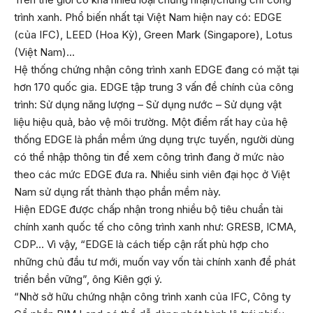
trình xanh. Phổ biến nhất tại Việt Nam hiện nay có: EDGE
(của IFC), LEED (Hoa Kỳ), Green Mark (Singapore), Lotus
(Việt Nam)…
Hệ thống chứng nhận công trình xanh EDGE đang có mặt tại
hơn 170 quốc gia. EDGE tập trung 3 vấn đề chính của công
trình: Sử dụng năng lượng – Sử dụng nước – Sử dụng vật
liệu hiệu quả, bảo vệ môi trường. Một điểm rất hay của hệ
thống EDGE là phần mềm ứng dụng trực tuyến, người dùng
có thể nhập thông tin để xem công trình đang ở mức nào
theo các mức EDGE đưa ra. Nhiều sinh viên đại học ở Việt
Nam sử dụng rất thành thạo phần mềm này.
Hiện EDGE được chấp nhận trong nhiều bộ tiêu chuẩn tài
chính xanh quốc tế cho công trình xanh như: GRESB, ICMA,
CDP… Vì vậy, “EDGE là cách tiếp cận rất phù hợp cho
những chủ đầu tư mới, muốn vay vốn tài chính xanh để phát
triển bền vững”, ông Kiên gợi ý.
“Nhờ sở hữu chứng nhận công trình xanh của IFC, Công ty