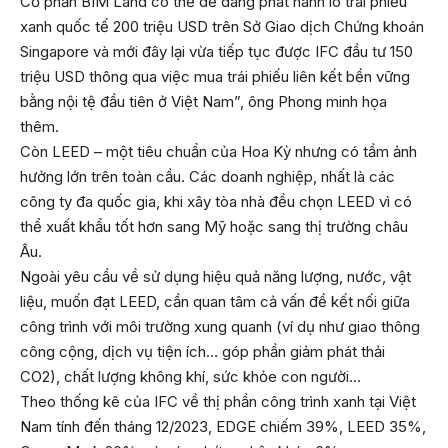
Cổ phần BIM Land có thể dễ dàng phát hành lô trái phiếu
xanh quốc tế 200 triệu USD trên Sở Giao dịch Chứng khoán
Singapore và mới đây lại vừa tiếp tục được IFC đầu tư 150
triệu USD thông qua việc mua trái phiếu liên kết bền vững
bằng nội tệ đầu tiên ở Việt Nam”, ông Phong minh họa
thêm.
Còn LEED – một tiêu chuẩn của Hoa Kỳ nhưng có tầm ảnh
hưởng lớn trên toàn cầu. Các doanh nghiệp, nhất là các
công ty đa quốc gia, khi xây tòa nhà đều chọn LEED vì có
thể xuất khẩu tốt hơn sang Mỹ hoặc sang thị trường châu
Âu.
Ngoài yêu cầu về sử dụng hiệu quả năng lượng, nước, vật
liệu, muốn đạt LEED, cần quan tâm cả vấn đề kết nối giữa
công trình với môi trường xung quanh (ví dụ như giao thông
công cộng, dịch vụ tiện ích… góp phần giảm phát thải
CO2), chất lượng không khí, sức khỏe con người…
Theo thống kê của IFC về thị phần công trình xanh tại Việt
Nam tính đến tháng 12/2023, EDGE chiếm 39%, LEED 35%,