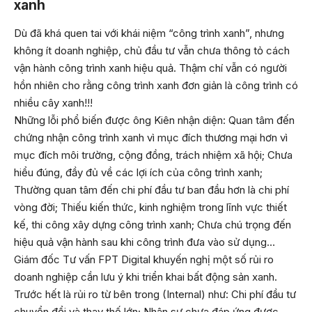
xanh
Dù đã khá quen tai với khái niệm “công trình xanh”, nhưng
không ít doanh nghiệp, chủ đầu tư vẫn chưa thông tỏ cách
vận hành công trình xanh hiệu quả. Thậm chí vẫn có người
hồn nhiên cho rằng công trình xanh đơn giản là công trình có
nhiều cây xanh!!!
Những lỗi phổ biến được ông Kiên nhận diện: Quan tâm đến
chứng nhận công trình xanh vì mục đích thương mại hơn vì
mục đích môi trường, cộng đồng, trách nhiệm xã hội; Chưa
hiểu đúng, đầy đủ về các lợi ích của công trình xanh;
Thường quan tâm đến chi phí đầu tư ban đầu hơn là chi phí
vòng đời; Thiếu kiến thức, kinh nghiệm trong lĩnh vực thiết
kế, thi công xây dựng công trình xanh; Chưa chú trọng đến
hiệu quả vận hành sau khi công trình đưa vào sử dụng…
Giám đốc Tư vấn FPT Digital khuyến nghị một số rủi ro
doanh nghiệp cần lưu ý khi triển khai bất động sản xanh.
Trước hết là rủi ro từ bên trong (Internal) như: Chi phí đầu tư
chuyển đổi và thay thế lớn; Nhân sự chưa đáp ứng được