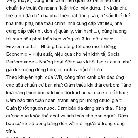
Về lý thuyết, công trình xanh liên quan tới rất nhiều tiêu
chuẩn kỹ thuật đa ngành (kiến trúc, xây dựng…) và đa chủ
thể (chủ đầu tư, nhà phát triển bất động sản, tư vấn thiết kế,
nhà thầu phụ, nhà thầu chính, nhà cung cấp vật liệu, nhà
cung cấp thiết bị, đơn vị quản lý, vận hành…), cùng hướng
tới mục tiêu phát triển bền vững với 3 trụ cột chính:
Environmental – Những tác động tốt cho môi trường;
Economic – Hiệu suất, hiệu quả cho nền kinh tế; Social
Performance – Những hoạt động về xã hội tạo ra giá trị như
gắn kết cộng đồng hơn, tiện ích xã hội tốt hơn…
Theo khuyến nghị của WB, công trình xanh cần đáp ứng
các tiêu chuẩn cơ bản như: Giảm thiểu khí thải carbon; Tăng
khả năng thích ứng với biến đổi khí hậu và các sự cố khác;
Đảm bảo tính tuần hoàn, tránh lãng phí trong chuỗi giá trị;
Quản lý tốt nguồn nước; Đảm bảo đa dạng sinh thái; Tăng
cường sức khỏe thể chất và tinh thần cho con người; Đảm
bảo sự hỗ trợ công bằng đến với mỗi người ở trong công
trình.