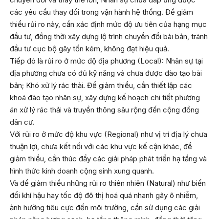
các yêu cầu thay đổi trong vận hành hệ thống. Để giảm
thiểu rủi ro này, cần xác định mức độ ưu tiên của hạng mục
đầu tư, đồng thời xây dựng lộ trình chuyển đổi bài bản, tránh
đầu tư cục bộ gây tốn kém, không đạt hiệu quả.
Tiếp đó là rủi ro ở mức độ địa phương (Local): Nhân sự tại
địa phương chưa có đủ kỹ năng và chưa được đào tạo bài
bản; Khó xử lý rác thải. Để giảm thiểu, cần thiết lập các
khoá đào tạo nhân sự, xây dựng kế hoạch chi tiết phương
án xử lý rác thải và truyền thông sâu rộng đến cộng đồng
dân cư.
Với rủi ro ở mức độ khu vực (Regional) như vị trí địa lý chưa
thuận lợi, chưa kết nối với các khu vực kế cận khác, để
giảm thiểu, cần thúc đẩy các giải pháp phát triển hạ tầng và
hình thức kinh doanh cộng sinh xung quanh.
Và để giảm thiểu những rủi ro thiên nhiên (Natural) như biến
đổi khí hậu hay tốc độ đô thị hoá quá nhanh gây ô nhiễm,
ảnh hưởng tiêu cực đến môi trường, cần sử dụng các giải