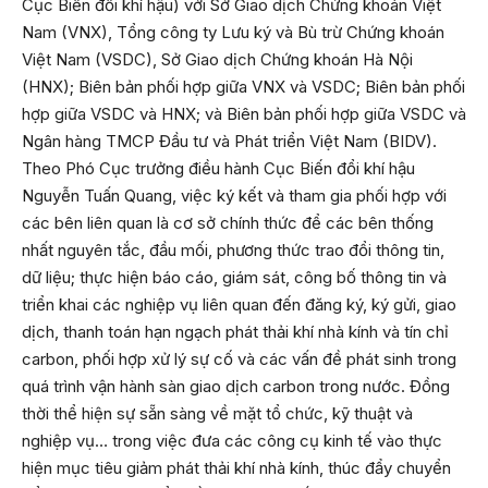
Cục Biến đổi khí hậu) với Sở Giao dịch Chứng khoán Việt
Nam (VNX), Tổng công ty Lưu ký và Bù trừ Chứng khoán
Việt Nam (VSDC), Sở Giao dịch Chứng khoán Hà Nội
(HNX); Biên bản phối hợp giữa VNX và VSDC; Biên bản phối
hợp giữa VSDC và HNX; và Biên bản phối hợp giữa VSDC và
Ngân hàng TMCP Đầu tư và Phát triển Việt Nam (BIDV).
Theo Phó Cục trưởng điều hành Cục Biến đổi khí hậu
Nguyễn Tuấn Quang, việc ký kết và tham gia phối hợp với
các bên liên quan là cơ sở chính thức để các bên thống
nhất nguyên tắc, đầu mối, phương thức trao đổi thông tin,
dữ liệu; thực hiện báo cáo, giám sát, công bố thông tin và
triển khai các nghiệp vụ liên quan đến đăng ký, ký gửi, giao
dịch, thanh toán hạn ngạch phát thải khí nhà kính và tín chỉ
carbon, phối hợp xử lý sự cố và các vấn đề phát sinh trong
quá trình vận hành sàn giao dịch carbon trong nước. Đồng
thời thể hiện sự sẵn sàng về mặt tổ chức, kỹ thuật và
nghiệp vụ… trong việc đưa các công cụ kinh tế vào thực
hiện mục tiêu giảm phát thải khí nhà kính, thúc đẩy chuyển