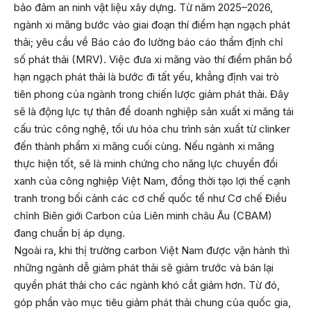
bảo đảm an ninh vật liệu xây dựng. Từ năm 2025–2026,
ngành xi măng bước vào giai đoạn thí điểm hạn ngạch phát
thải; yêu cầu về Báo cáo đo lường báo cáo thẩm định chỉ
số phát thải (MRV). Việc đưa xi măng vào thí điểm phân bổ
hạn ngạch phát thải là bước đi tất yếu, khẳng định vai trò
tiên phong của ngành trong chiến lược giảm phát thải. Đây
sẽ là động lực tự thân để doanh nghiệp sản xuất xi măng tái
cấu trúc công nghệ, tối ưu hóa chu trình sản xuất từ clinker
đến thành phẩm xi măng cuối cùng. Nếu ngành xi măng
thực hiện tốt, sẽ là minh chứng cho năng lực chuyển đổi
xanh của công nghiệp Việt Nam, đồng thời tạo lợi thế cạnh
tranh trong bối cảnh các cơ chế quốc tế như Cơ chế Điều
chỉnh Biên giới Carbon của Liên minh châu Âu (CBAM)
đang chuẩn bị áp dụng.
Ngoài ra, khi thị trường carbon Việt Nam được vận hành thì
những ngành dễ giảm phát thải sẽ giảm trước và bán lại
quyền phát thải cho các ngành khó cắt giảm hơn. Từ đó,
góp phần vào mục tiêu giảm phát thải chung của quốc gia,