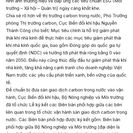
hình ảnh thương hiệu và đáp ứng các tiêu chuẩn ESG (Môi
trường – Xã hội – Quản trị) ngày càng khắt khe.
Chia sẻ rõ hơn về thị trường carbon trong nước, Phó Trưởng
phòng Thị trường carbon, Cục Biến đổi khí hậu Nguyễn
Thành Công cho biết: Mục tiêu chính là hỗ trợ giảm phát
thải khí nhà kính để thực hiện các mục tiêu giảm phát thải
khí nhà kính quốc gia, bao gồm Đóng góp do quốc gia tự
quyết định (NDC) và hướng tới phát thải ròng bằng 0 vào
năm 2050. Điều này cũng thúc đẩy đầu tư giảm phát thải khí
nhà kính, tăng khả năng cạnh tranh cho doanh nghiệp Việt
Nam trước các yêu cầu phát triển xanh, bền vững của quốc
tế.
Để chuẩn bị đưa sàn giao dịch carbon trong nước vào vận
hành, Cục Biến đổi khí hậu, Bộ Nông nghiệp và Môi trường
đã tổ chức
Lễ ký kết các Biên bản phối hợp giữa các bên
liên quan
trong tổ chức vận hành sàn giao dịch carbon trong
nước. Các Biên bản phối hợp được ký kết gồm: Biên bản
phối hợp giữa Bộ Nông nghiệp và Môi trường (đại diện là