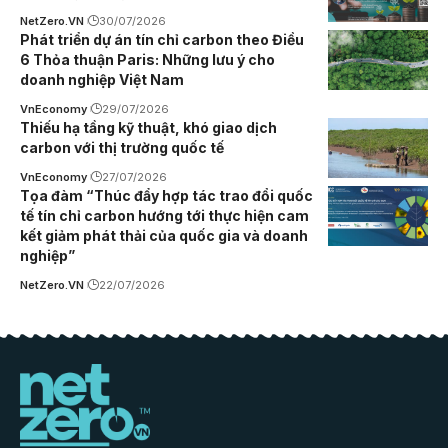
NetZero.VN
30/07/2026
Phát triển dự án tín chỉ carbon theo Điều
6 Thỏa thuận Paris: Những lưu ý cho
doanh nghiệp Việt Nam
VnEconomy
29/07/2026
Thiếu hạ tầng kỹ thuật, khó giao dịch
carbon với thị trường quốc tế
VnEconomy
27/07/2026
Tọa đàm “Thúc đẩy hợp tác trao đổi quốc
tế tín chỉ carbon hướng tới thực hiện cam
kết giảm phát thải của quốc gia và doanh
nghiệp”
NetZero.VN
22/07/2026