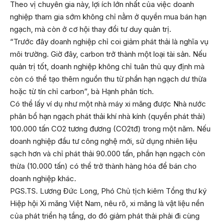
Theo vị chuyên gia này, lợi ích lớn nhất của việc doanh
nghiệp tham gia sớm không chỉ nằm ở quyền mua bán hạn
ngạch, mà còn ở cơ hội thay đổi tư duy quản trị.
“Trước đây doanh nghiệp chỉ coi giảm phát thải là nghĩa vụ
môi trường. Giờ đây, carbon trở thành một loại tài sản. Nếu
quản trị tốt, doanh nghiệp không chỉ tuân thủ quy định mà
còn có thể tạo thêm nguồn thu từ phần hạn ngạch dư thừa
hoặc từ tín chỉ carbon”, bà Hạnh phân tích.
Có thể lấy ví dụ như một nhà máy xi măng được Nhà nước
phân bổ hạn ngạch phát thải khí nhà kính (quyền phát thải)
100.000 tấn CO2 tương đương (CO2tđ) trong một năm. Nếu
doanh nghiệp đầu tư công nghệ mới, sử dụng nhiên liệu
sạch hơn và chỉ phát thải 90.000 tấn, phần hạn ngạch còn
thừa (10.000 tấn) có thể trở thành hàng hóa để bán cho
doanh nghiệp khác.
PGS.TS. Lương Đức Long, Phó Chủ tịch kiêm Tổng thư ký
Hiệp hội Xi măng Việt Nam, nêu rõ, xi măng là vật liệu nền
của phát triển hạ tầng, do đó giảm phát thải phải đi cùng