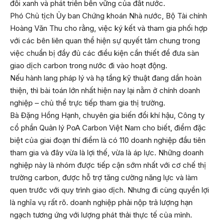
đổi xanh và phát triển bền vững của đất nước.
Phó Chủ tịch Ủy ban Chứng khoán Nhà nước, Bộ Tài chính
Hoàng Văn Thu cho rằng, việc ký kết và tham gia phối hợp
với các bên liên quan thể hiện sự quyết tâm chung trong
việc chuẩn bị đầy đủ các điều kiện cần thiết để đưa sàn
giao dịch carbon trong nước đi vào hoạt động.
Nếu hành lang pháp lý và hạ tầng kỹ thuật đang dần hoàn
thiện, thì bài toán lớn nhất hiện nay lại nằm ở chính doanh
nghiệp – chủ thể trực tiếp tham gia thị trường.
Bà Đặng Hồng Hạnh, chuyên gia biến đổi khí hậu, Công ty
cổ phần Quản lý PoA Carbon Việt Nam cho biết, điểm đặc
biệt của giai đoạn thí điểm là có 110 doanh nghiệp đầu tiên
tham gia và đây vừa là lợi thế, vừa là áp lực. Những doanh
nghiệp này là nhóm được tiếp cận sớm nhất với cơ chế thị
trường carbon, được hỗ trợ tăng cường năng lực và làm
quen trước với quy trình giao dịch. Nhưng đi cùng quyền lợi
là nghĩa vụ rất rõ. doanh nghiệp phải nộp trả lượng hạn
ngạch tương ứng với lượng phát thải thực tế của mình.