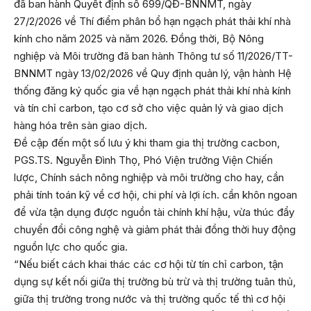
đã ban hành Quyết định số 699/QĐ-BNNMT, ngày
27/2/2026 về Thí điểm phân bổ hạn ngạch phát thải khí nhà
kính cho năm 2025 và năm 2026. Đồng thời, Bộ Nông
nghiệp và Môi trường đã ban hành Thông tư số 11/2026/TT-
BNNMT ngày 13/02/2026 về Quy định quản lý, vận hành Hệ
thống đăng ký quốc gia về hạn ngạch phát thải khí nhà kính
và tín chỉ carbon, tạo cơ sở cho việc quản lý và giao dịch
hàng hóa trên sàn giao dịch.
Đề cập đến một số lưu ý khi tham gia thị trường cacbon,
PGS.TS. Nguyễn Đình Thọ, Phó Viện trưởng Viện Chiến
lược, Chính sách nông nghiệp và môi trường cho hay, cần
phải tính toán kỹ về cơ hội, chi phí và lợi ích. cần khôn ngoan
để vừa tận dụng được nguồn tài chính khí hậu, vừa thúc đẩy
chuyển đổi công nghệ và giảm phát thải đồng thời huy động
nguồn lực cho quốc gia.
“Nếu biết cách khai thác các cơ hội từ tín chỉ carbon, tận
dụng sự kết nối giữa thị trường bù trừ và thị trường tuân thủ,
giữa thị trường trong nước và thị trường quốc tế thì cơ hội