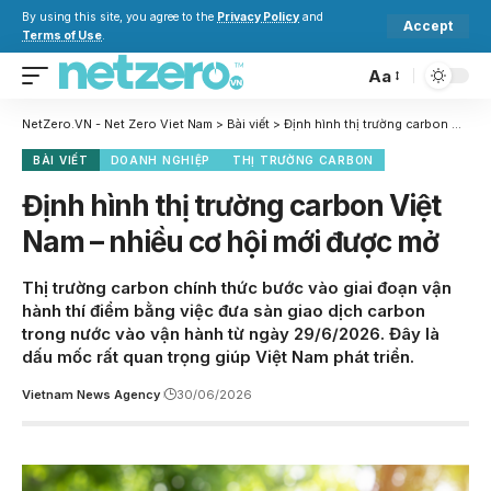
By using this site, you agree to the
Privacy Policy
and
Accept
Terms of Use
.
Aa
NetZero.VN - Net Zero Viet Nam
>
Bài viết
>
Định hình thị trường carbon Việt Nam – nhiều cơ hội mới được mở
BÀI VIẾT
DOANH NGHIỆP
THỊ TRƯỜNG CARBON
Định hình thị trường carbon Việt
Nam – nhiều cơ hội mới được mở
Thị trường carbon chính thức bước vào giai đoạn vận
hành thí điểm bằng việc đưa sàn giao dịch carbon
trong nước vào vận hành từ ngày 29/6/2026. Đây là
dấu mốc rất quan trọng giúp Việt Nam phát triển.
Vietnam News Agency
30/06/2026